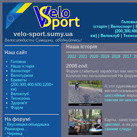
Головн
історія
|
Велоспорт
|
(200,300,40
velo-sport.sumy.ua
км)
|
Велоклуб
|
Техноз
Велосипедисти Сумщини, об'єднуйтесь!
Наша історія
Наш сайт
2022
2021
2020
2019
2018
2017
2
Головна
2008 год.
Наша історія
Велоспорт
Форум стабильно заработал как мес
Велотуризм
Количество пользователей На форум
Бреветы
(200,300,400,600,1200+
А эти единомышл
км)
весной осваивал
Велоклуб
шоссейные
маршр
Технозона
совсем не шоссе
Здоров'я
Форум
На форумі
Карты, запестре
цветами
, а на д
- Вкусняшка-объедашка.
свежие следы
.
Реинкарна…
- Чернівці