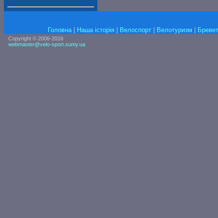
Головна
|
Наша історія
|
Велоспорт
|
Велотуризм
|
Бревет
Copyright © 2006-2016
webmaster@velo-sport.sumy.ua