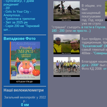
- Syrovatskyi, с днем
рождения!
В общем, это
- 20!
был
- Girls In Your City -
насыщенный
Anonymous…
покатушками
- Трепотня в трепотне
год. Год, когда
- Звіт за 2025 рік
уже не стало
- Серія 200 км "Терновий
"страшно" съездить
в гости в Глухов
,
шл…
180
-
200
(или
не просто...)
Випадкове Фото
Был пройден, ст
тадиционным, бр
"Бухаловский" (3
самый тяжелый м
400км -
"Северны
Благодаря нашем
дуга - 2008"
был 
Фото КД 2008:
от
Наші велокилометри
Загальний велопробіг у 2022
р.:
0 км