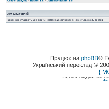
Список форумів
»
Покатеньки
»
Звіти про покатеньки
Хто зараз онлайн
Зараз переглядають цей форум: Немає зареєстрованих користувачів і 23 гостей
Працює на
phpBB
® F
Український переклад © 20
{ M
Разработано и поддерживается сообщес
dire