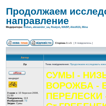
Продолжаем исслед
направление
Модератори:
Indian
,
alexander_ua
,
Realyst
,
MABP
,
AlexN10
,
Mina
Сторінка
1
з
1
[ 8 повідомлень ]
Автор
Zip
Тема повідомлення:
Продолжаем исследовать южн
СУМЫ - НИЗ
кандидат
ВОРОЖБА - 
ПЕРЕЛЕСКИ 
З нами з:
10 березня 2008,
21:50
Повідомлень:
113
Изображений:
73
Звідки:
Сумы