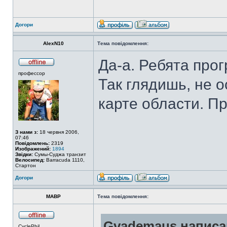
Догори
AlexN10
Тема повідомлення:
Да-а. Ребята прог
профессор
Так глядишь, не о
карте области. П
З нами з:
18 червня 2006,
07:46
Повідомлень:
2319
Изображений:
1894
Звідки:
Сумы-Суджа транзит
Велосипед:
Barracuda 1110,
Стартон
Догори
MABP
Тема повідомлення:
Gvademaus написа
CyclePhil