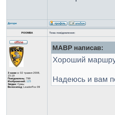
Догори
POOMBA
Тема повідомлення:
MABP написав:
Хороший маршрут
З нами з:
02 травня 2008,
15:19
Надеюсь и вам п
Повідомлень:
799
Изображений:
125
Звідки:
Сумы
Велосипед:
LeaderFox 09