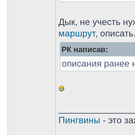
Дык, не учесть н
маршрут
, описать.
РК написав:
описания ранее 
______________
Пингвины
- это з