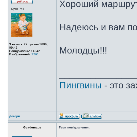
Хороший маршрут
CyclePhil
Надеюсь и вам по
З нами з:
22 травня 2006,
Молодцы!!!
09:42
Повідомлень:
14242
Изображений:
2261
______________
Пингвины
- это з
Догори
Gvademaus
Тема повідомлення: