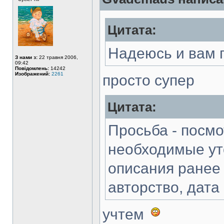
Цитата:
Надеюсь и вам 
З нами з:
22 травня 2006,
09:42
Повідомлень:
14242
Изображений:
2261
просто супер
Цитата:
Просьба - посмо
необходимые уто
описания ранее 
авторство, дата 
учтем