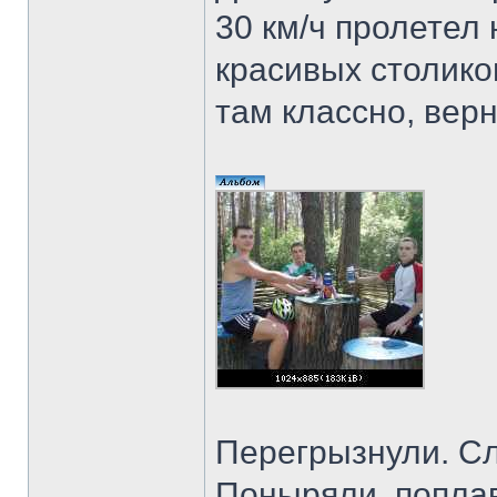
30 км/ч пролетел
красивых столико
там классно, вер
Перегрызнули. С
Поныряли, поплава