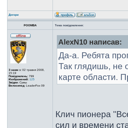
Догори
POOMBA
Тема повідомлення:
AlexN10 написав:
Да-а. Ребята про
Так глядишь, не 
З нами з:
02 травня 2008,
15:19
карте области. 
Повідомлень:
799
Изображений:
125
Звідки:
Сумы
Велосипед:
LeaderFox 09
Клич пионера "Все
сил и времени ст