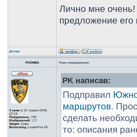
Лично мне очень!
предложение его 
Догори
POOMBA
Тема повідомлення:
PK написав:
Подправил
Южно
маршрутов
. Про
З нами з:
02 травня 2008,
15:19
сделать необход
Повідомлень:
799
Изображений:
125
Звідки:
Сумы
то: описания ран
Велосипед:
LeaderFox 09