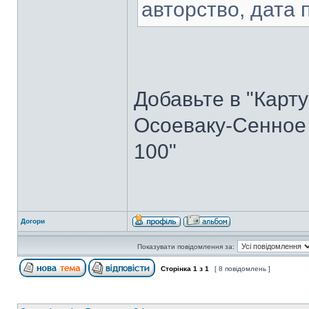
авторство, дата п
Добавьте в "Карт
Осоеваку-Сенное 
100"
Догори
Показувати повідомлення за:
Сторінка
1
з
1
[ 8 повідомлень ]