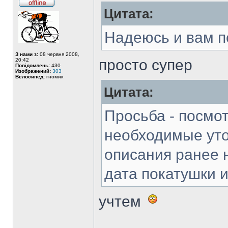
Цитата:
Надеюсь и вам п
З нами з:
08 червня 2008,
просто супер
20:42
Повідомлень:
430
Изображений:
303
Велосипед:
гномик
Цитата:
Просьба - посмо
необходимые уто
описания ранее н
дата покатушки и 
учтем