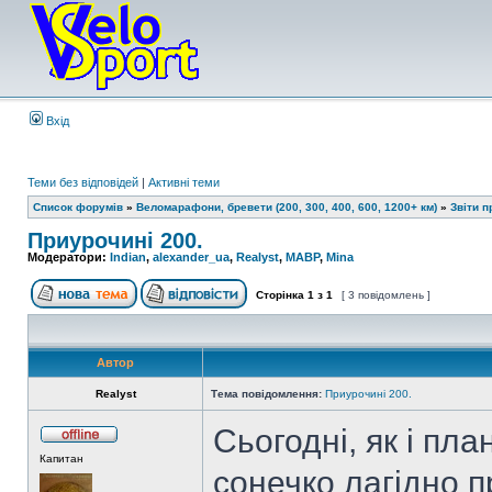
Вхід
Теми без відповідей
|
Активні теми
Список форумів
»
Веломарафони, бревети (200, 300, 400, 600, 1200+ км)
»
Звіти 
Приурочині 200.
Модератори:
Indian
,
alexander_ua
,
Realyst
,
MABP
,
Mina
Сторінка
1
з
1
[ 3 повідомлень ]
Автор
Realyst
Тема повідомлення:
Приурочині 200.
Сьогодні, як і пла
Капитан
сонечко лагідно п