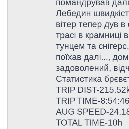
помандрував далі
Лебедин швидкіст
вітер тепер дув в 
трасі в крамниці 
тунцем та снігерс
поїхав далі..., д
задоволений, ві
Статистика брєвє
TRIP DIST-215.52
TRIP TIME-8:54:4
AUG SPEED-24.1
TOTAL TIME-10h