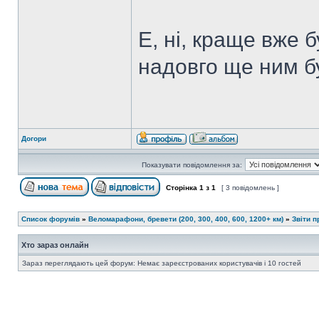
Е, ні, краще вже 
надовго ще ним б
Догори
Показувати повідомлення за:
Сторінка
1
з
1
[ 3 повідомлень ]
Список форумів
»
Веломарафони, бревети (200, 300, 400, 600, 1200+ км)
»
Звіти 
Хто зараз онлайн
Зараз переглядають цей форум: Немає зареєстрованих користувачів і 10 гостей