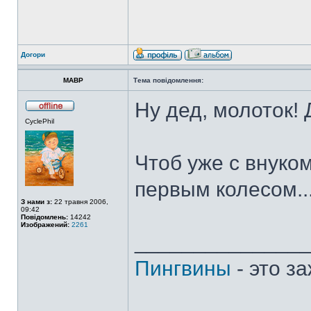
Догори
MABP
Тема повідомлення:
Ну дед, молоток!
CyclePhil
Чтоб уже с внуком
первым колесом..
З нами з:
22 травня 2006,
09:42
Повідомлень:
14242
Изображений:
2261
______________
Пингвины
- это з