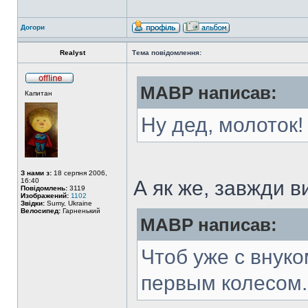
Догори
Realyst
Тема повідомлення:
MABP написав:
Капитан
Ну дед, молоток
З нами з:
18 серпня 2006,
16:40
А як же, завжди 
Повідомлень:
3119
Изображений:
1102
Звідки:
Sumy, Ukraine
Велосипед:
Гарненький
MABP написав:
Чтоб уже с внуко
первым колесом.