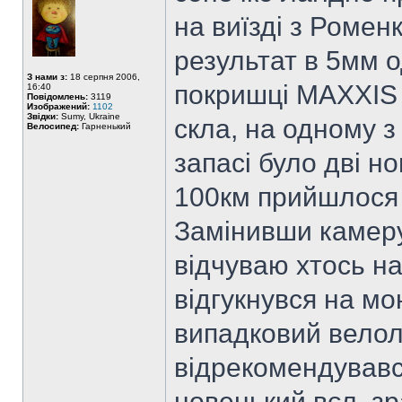
на виїзді з Ромен
результат в 5мм о
З нами з:
18 серпня 2006,
покришці MAXXIS 
16:40
Повідомлень:
3119
Изображений:
1102
Звідки:
Sumy, Ukraine
скла, на одному з 
Велосипед:
Гарненький
запасі було дві н
100км прийшлося м
Замінивши камеру
відчуваю хтось на
відгукнувся на мо
випадковий велол
відрекомендувавс
новенький вєл, зр