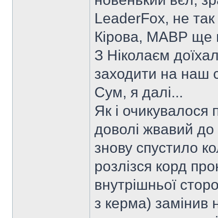
LeaderFox, не так
Кірова, МАВР ще 
З Ніколаєм доїха
заходити на наш 
Сум, я далі...
Як і очикувалося п
доволі жвавий до
знову спустило ко
розлізся корд пр
внутрішньої сторо
з керма) замінив