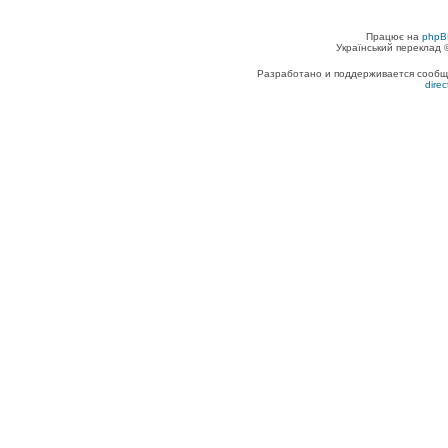
Працює на
phpB
Український переклад
Разработано и поддерживается сообщес
dire