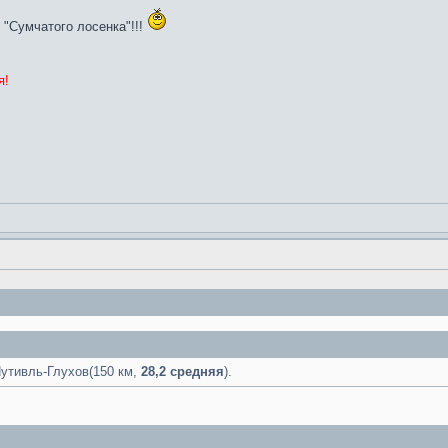
"Сумчатого лосенка"!!!
я!
Путивль-Глухов(150 км,
28,2 средняя
).