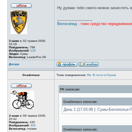
Ну думаю тебя смело можно зачислять в 
_________________
Велосипед
- тоже средство передвижени
З нами з:
02 травня 2008,
15:19
Повідомлень:
799
Изображений:
125
Звідки:
Сумы
Велосипед:
LeaderFox 09
Догори
Gvademaus
Тема повідомлення:
Re: В гости в Глухов
PK написав:
Gvademaus написав:
День 1 (17.03.08 ): Сумы-Белополье-
З нами з:
08 червня 2008,
20:42
Повідомлень:
430
Изображений:
303
Велосипед:
гномик
Gvademaus написав: