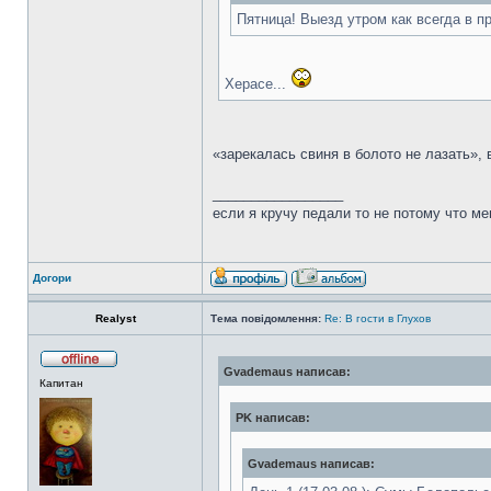
Пятница! Выезд утром как всегда в 
Херасе...
«зарекалась свиня в болото не лазать»,
_________________
если я кручу педали то не потому что ме
Догори
Realyst
Тема повідомлення:
Re: В гости в Глухов
Gvademaus написав:
Капитан
PK написав:
Gvademaus написав: