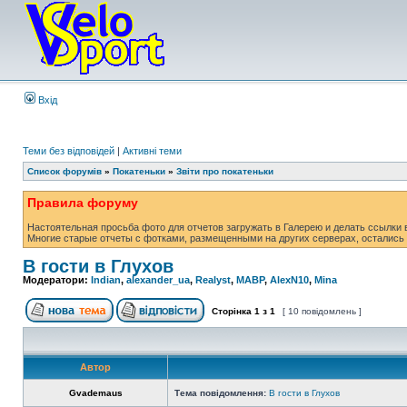
Вхід
Теми без відповідей
|
Активні теми
Список форумів
»
Покатеньки
»
Звіти про покатеньки
Правила форуму
Настоятельная просьба фото для отчетов загружать в Галерею и делать ссылки в
Многие старые отчеты с фотками, размещенными на других серверах, остались 
В гости в Глухов
Модератори:
Indian
,
alexander_ua
,
Realyst
,
MABP
,
AlexN10
,
Mina
Сторінка
1
з
1
[ 10 повідомлень ]
Автор
Gvademaus
Тема повідомлення:
В гости в Глухов