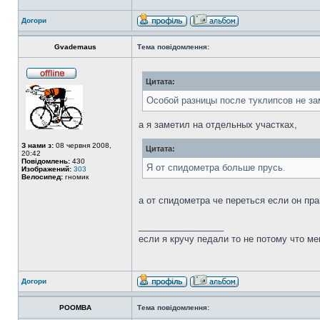
Догори
Gvademaus
Тема повідомлення:
Цитата:
Особой разницы после туклипсов не з
а я заметил на отдельных участках,
З нами з:
08 червня 2008,
Цитата:
20:42
Повідомлень:
430
Я от спидометра больше прусь.
Изображений:
303
Велосипед:
гномик
а от спидометра че переться если он пр
_________________
если я кручу педали то не потому что ме
Догори
POOMBA
Тема повідомлення: