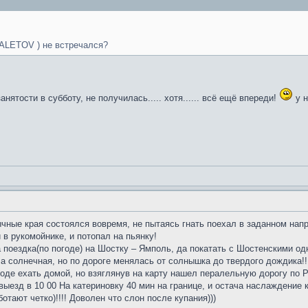
TALETOV ) не встречался?
нятости в субботу, не получилась..... хотя...... всё ещё впереди!
у н
ычные края состоялся вовремя, не пытаясь гнать поехал в заданном напр
в рукомойнике, и потопал на пьянку!
 поездка(по погоде) на Шостку – Ямполь, да покатать с Шостенскими 
ла солнечная, но по дороге менялась от солнышка до твердого дождика!!
ноде ехать домой, но взяглянув на карту нашел пералельную дорогу по Р
выезд в 10 00 На катериновку 40 мин на границе, и остача наслаждение
тают четко)!!!! Доволен что слон после купания)))