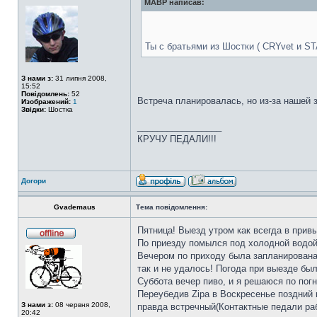
MABP написав:
Ты с братьями из Шостки ( CRYvet и S
З нами з:
31 липня 2008,
15:52
Повідомлень:
52
Встреча планировалась, но из-за нашей за
Изображений:
1
Звідки:
Шостка
_________________
КРУЧУ ПЕДАЛИ!!!
Догори
Gvademaus
Тема повідомлення:
Пятница! Выезд утром как всегда в прив
По приезду помылся под холодной водой 
Вечером по приходу была запланирована
так и не удалось! Погода при выезде бы
Суббота вечер пиво, и я решаюся по пог
Переубедив Zipа в Воскресенье поздний 
З нами з:
08 червня 2008,
правда встречный(Контактные педали рабо
20:42