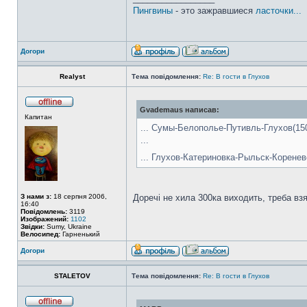
Пингвины
- это зажравшиеся
ласточки...
Догори
Realyst
Тема повідомлення:
Re: В гости в Глухов
Gvademaus написав:
Капитан
... Сумы-Белополье-Путивль-Глухов(150 
...
... Глухов-Катериновка-Рыльск-Коренев
З нами з:
18 серпня 2006,
Доречі не хила 300ка виходить, треба вз
16:40
Повідомлень:
3119
Изображений:
1102
Звідки:
Sumy, Ukraine
Велосипед:
Гарненький
Догори
STALETOV
Тема повідомлення:
Re: В гости в Глухов