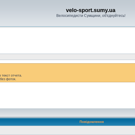
velo-sport.sumy.ua
Велосипедисти Сумщини, об'єднуйтесь!
 текст отчета.
без фоток.
Повідомлення