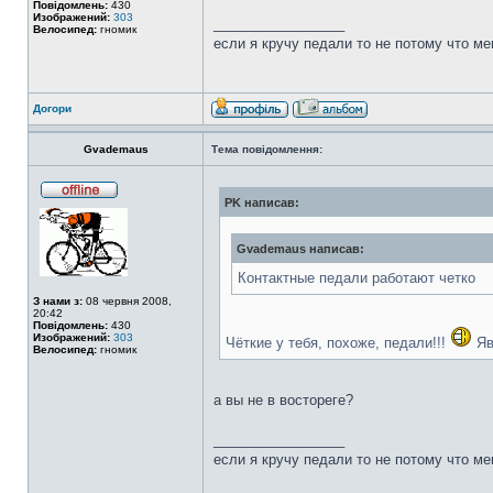
Повідомлень:
430
Изображений:
303
_________________
Велосипед:
гномик
если я кручу педали то не потому что ме
Догори
Gvademaus
Тема повідомлення:
PK написав:
Gvademaus написав:
Контактные педали работают четко
З нами з:
08 червня 2008,
20:42
Повідомлень:
430
Изображений:
303
Чёткие у тебя, похоже, педали!!!
Яв
Велосипед:
гномик
а вы не в востореге?
_________________
если я кручу педали то не потому что ме