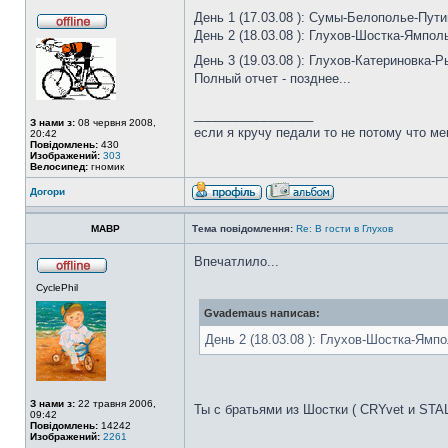
День 1 (17.03.08 ): Сумы-Белополье-Пути
День 2 (18.03.08 ): Глухов-Шостка-Ямполь
День 3 (19.03.08 ): Глухов-Катериновка-
Полный отчет - позднее...
_________________
З нами з:
08 червня 2008,
если я кручу педали то не потому что ме
20:42
Повідомлень:
430
Изображений:
303
Велосипед:
гномик
Догори
MABP
Тема повідомлення:
Re: В гости в Глухов
Впечатлило...
CyclePhil
Gvademaus написав:
День 2 (18.03.08 ): Глухов-Шостка-Ямпо
З нами з:
22 травня 2006,
Ты с братьями из Шостки ( CRYvet и STA
09:42
Повідомлень:
14242
Изображений:
2261
_________________