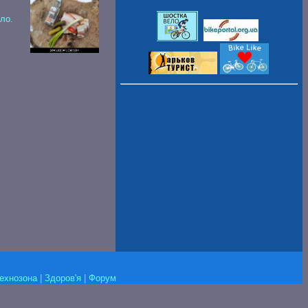
уло
.
ехнозона
|
Здоров'я
|
Форум