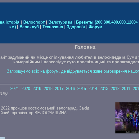
ша історія
|
Велоспорт
|
Велотуризм
|
Бреветы (200,300,400,600,1200+
км)
|
Велоклуб
|
Технозона
|
Здоров'я
|
Форум
Головна
айт задуманий як місце спілкування любителів велосипеда м.Суми т
комерційним і переслідує суто просвітницькі та пропагандистс
Запрошуємо всіх на форум, де відбувається живе обговорення нашог
рія:
2021
2020
2019
2018
2017
2016
2015
2014
2013
2012
2011
20
оку.
я 2022 пройшов костюмований велопарад.
Захід
ійний, організатор ВЕЛОСУМЩИНА.