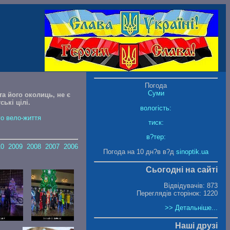
Погода
Суми
а його околиць, не є
ькі цілі.
вологість:
о вело-життя
тиск:
в?тер:
10
2009
2008
2007
2006
Погода на 10 дн?в в?д
sinoptik.ua
Сьогодні на сайті
Відвідувачів: 873
Переглядів сторінок: 1220
>> Детальніше...
Наші друзі