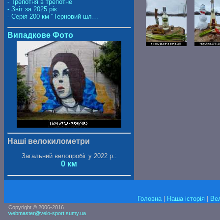
- Трепотня в трепотне
- Звіт за 2025 рік
- Серія 200 км "Терновий шл…
Випадкове Фото
Наші велокилометри
Загальний велопробіг у 2022 р.:
0 км
Головна
|
Наша історія
|
Ве
Copyright © 2006-2016
webmaster@velo-sport.sumy.ua