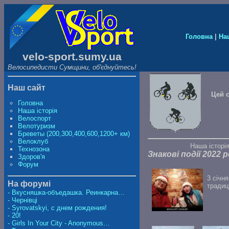
Головна
|
На
velo-sport.sumy.ua
Велосипедисти Сумщини, об'єднуйтесь!
Наш сайт
Цей с
Головна
Наша історія
Велоспорт
Велотуризм
Бреветы (200,300,400,600,1200+ км)
Велоклуб
Наша істо
Технозона
Знакові події 2022 р
Здоров'я
Форум
3 січн
На форумі
традиц
- Вкусняшка-объедашка. Реинкарна…
- Чернівці
- Syrovatskyi, с днем рождения!
- 20!
- Girls In Your City - Anonymous…