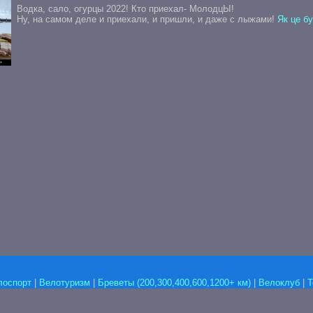
Водка, сало, огурцы 2022! Кто приехал- МолодцЫ!
Ну, на самом деле и приехали, и пришли, и даже с лыжами!
Як це б
лоспорт
|
Велотуризм
|
Бреветы (200,300,400,600,1200+ км)
|
Велоклуб
|
Т