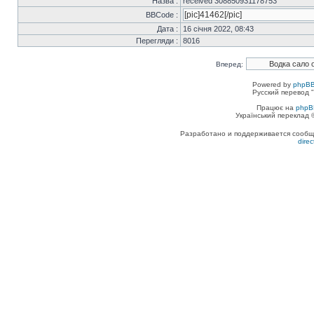
Назва :
received 308850931178753
BBCode :
Дата :
16 січня 2022, 08:43
Перегляди :
8016
Вперед:
Powered by
phpBB
Русский перевод "
Працює на
phpB
Український переклад
Разработано и поддерживается сообщес
dire