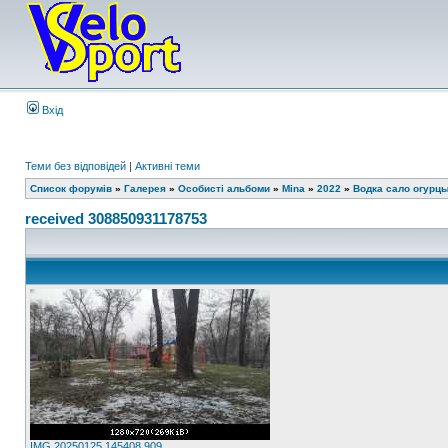
Вхід
Теми без відповідей
|
Активні теми
Список форумів
»
Галерея
»
Особисті альбоми
»
Mina
»
2022
»
Водка сало огурц
received 308850931178753
IMG 20250125 145408 909