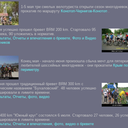
1-5 мая три смелых велотуриста открыли сезон многодневок
прокатив по маршруту
Конотоп-Чернигов-Конотоп
.
ая успешно прошел бревет BRM 200 km. Стартовало 95
ека, 90 уложились в норматив.
ьтаты, Отчеты и впечатления о бревете
,
Фото и Видео
тников
Конец мая - начало июня произошла сбыча мечт для пятерки
любителей шоссейных многодневок - они прокатили
Крым по
периметру
.
юня прошел традиционный бревет BRM 300 km с
ическим названием "Бухаловский". 48 человек успешно
шировали в лимите времени.
ьтаты, Отчеты, фото, видео
400 km "Южный круг" состоялся 6 июля. Стартовало 27 человек, 26 усп
шировали в лимите времени.
ьтаты, Отчеты и впечатления, фото, видео о бревете