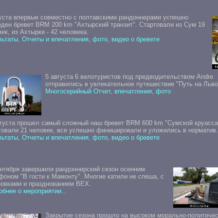
густа впервые совместно с полтавскими рандоннерами успешно
еден бревет BRM 200 km "Ахтырский транзит". Стартовали из Сум 19
ек, из Ахтырки - 42 человека.
ьтаты, Отчеты и впечатления, фото, видео о бревете
5 августа 6 велотуристов под предводительством Andre
отправились в увлекательное путешествие "Путь на Льво
Многосерийный Отчет, впечатления, фото
вгуста прошел самый сложный наш бревет BRM 600 km "Сумской круасса
товали 21 человек, все успешно финишировали и уложились в норматив.
ьтаты, Отчеты и впечатления, фото, видео о бревете
ентября завершили рандоннерский сезон осенним
оном "В гости к Мамонту". Многие катили не спеша, с
новками и празднованием ВЕХ.
бнее о мероприятии...
Закрытие сезона прошло на высоком морально-политиче