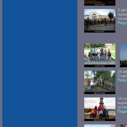
3 ав
пров
челов
Резул
24 а
Стар
Резул
14 с
мараф
оста
Подро