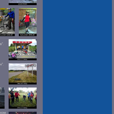
в".
н".
ском