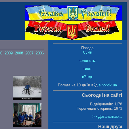
Погода
Суми
10
2009
2008
2007
2006
вологість:
тиск:
в?тер:
Погода на 10 дн?в в?д
sinoptik.ua
Сьогодні на сайті
Відвідувачів: 1178
Переглядів сторінок: 1973
>> Детальніше...
Наші друзі