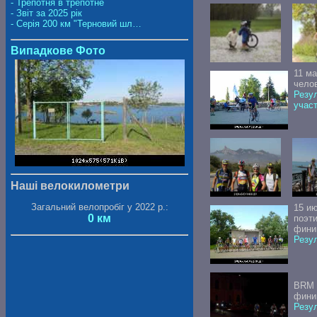
- Трепотня в трепотне
- Звіт за 2025 рік
- Серія 200 км "Терновий шл…
Випадкове Фото
11 м
челов
Резул
учас
Наші велокилометри
Загальний велопробіг у 2022 р.:
15 и
0 км
поэт
фини
Резул
BRM 
фини
Резул