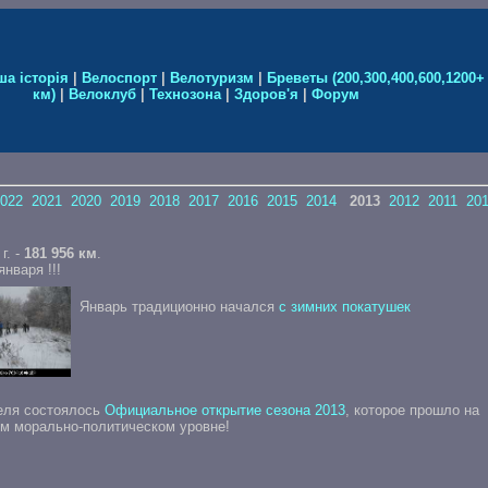
ша історія
|
Велоспорт
|
Велотуризм
|
Бреветы (200,300,400,600,1200+
км)
|
Велоклуб
|
Технозона
|
Здоров'я
|
Форум
2022
2021
2020
2019
2018
2017
2016
2015
2014
2013
2012
2011
20
г. -
181 956 км
.
нваря !!!
Январь традиционно начался
с зимних покатушек
еля состоялось
Официальное открытие сезона 2013
, которое прошло на
м морально-политическом уровне!