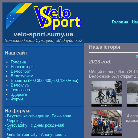
Головна
|
На
velo-sport.sumy.ua
Велосипедисти Сумщини, об'єднуйтесь!
Наша історія
Наш сайт
2013 год.
Головна
Наша історія
Велоспорт
Общий велопробег в 2013 
Велотуризм
Вело-сезон был открыт 1 я
Бреветы (200,300,400,600,1200+ км)
Велоклуб
Технозона
Здоров'я
Форум
На форумі
14 апр
- Вкусняшка-объедашка. Реинкарна…
высоко
- Чернівці
- Syrovatskyi, с днем рождения!
- 20!
- Girls In Your City - Anonymous…