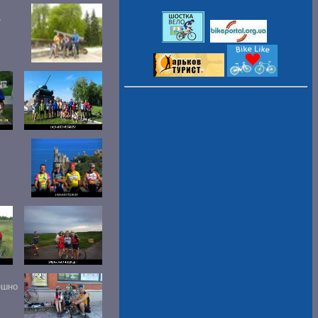
,
ешно