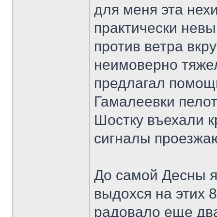
для меня эта нех
практически невы
против ветра вкр
неимоверно тяже
предлагал помощь
Гамалеевки пелот
Шостку въехали к
сигналы проезжаю
До самой Десны я 
выдохся на этих 
радовало еще дв