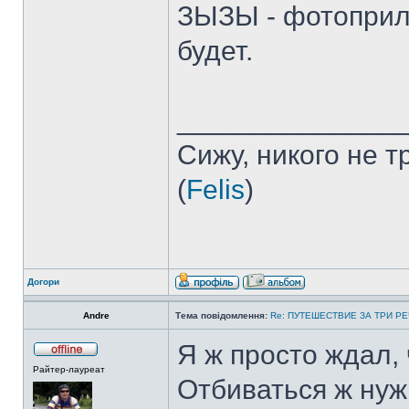
ЗЫЗЫ - фотоприло
будет.
______________
Сижу, никого не 
(
Felis
)
Догори
Andre
Тема повідомлення:
Re: ПУТЕШЕСТВИЕ ЗА ТРИ Р
Я ж просто ждал, 
Райтер-лауреат
Отбиваться ж нужн