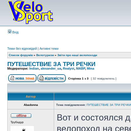
Вхід
Теми без відповідей
|
Активні теми
Список форумів
»
Велотуризм
»
Звіти про наші велопоходи
ПУТЕШЕСТВИЕ ЗА ТРИ РЕЧКИ
Модератори:
Indian
,
alexander_ua
,
Realyst
,
MABP
,
Mina
Сторінка
1
з
3
[ 32 повідомлень ]
Автор
Abadonna
Тема повідомлення:
ПУТЕШЕСТВИЕ ЗА ТРИ РЕЧКИ
Вот и состоялся 
Трубадур
велопоход на сев