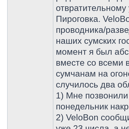
отвратительному 
Пироговка. VeloB
проводника/разве
наших сумских гос
момент я был абс
вместе со всеми 
сумчанам на огон
случилось два об
1) Мне позвонили
понедельник нак
2) VeloBon сообщ
уже 23 числа, а н