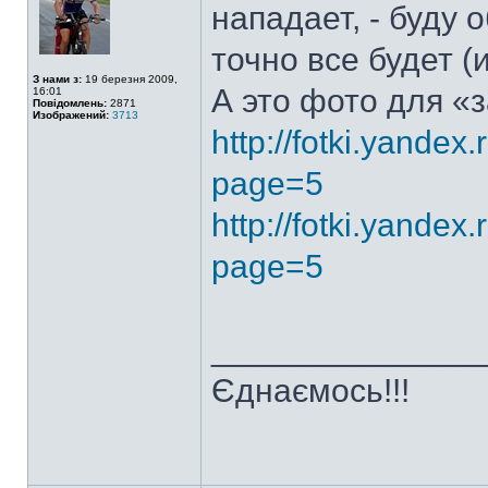
нападает, - буду 
точно все будет (
З нами з:
19 березня 2009,
А это фото для «з
16:01
Повідомлень:
2871
Изображений:
3713
http://fotki.yande
page=5
http://fotki.yande
page=5
______________
Єднаємось!!!