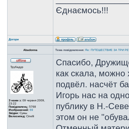
Єднаємось!!!
Догори
Abadonna
Тема повідомлення:
Re: ПУТЕШЕСТВИЕ ЗА ТРИ Р
Спасибо, Дружищ
Трубадур
как скала, можно 
подвёл. насчёт ба
Игорь нас на одно
З нами з:
09 червня 2009,
публику в Н.-Сев
23:22
Повідомлень:
5768
Изображений:
69
Звідки:
Сумы
этом он не "обува
Велосипед:
Cinelli
Отменный материа