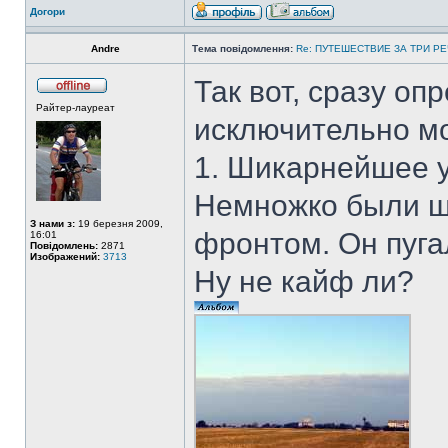
Догори
Andre
Тема повідомлення:
Re: ПУТЕШЕСТВИЕ ЗА ТРИ Р
Так вот, сразу о
Райтер-лауреат
исключительно м
1. Шикарнейшее у
Немножко были 
З нами з:
19 березня 2009,
фронтом. Он пуга
16:01
Повідомлень:
2871
Изображений:
3713
Ну не кайф ли?