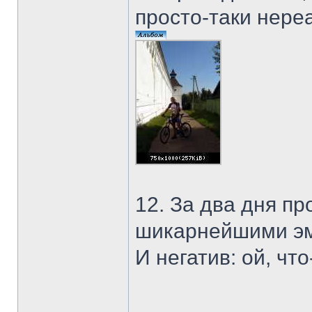
просто-таки нере
12. За два дня пр
шикарнейшими э
И негатив: ой, чт
______________