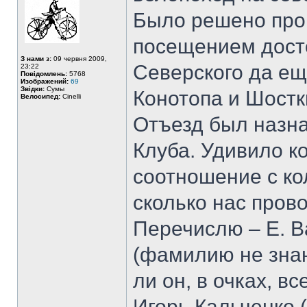
Было решено прок
посещением дост
З нами з:
09 червня 2009,
Северского да ещ
23:22
Повідомлень:
5768
Изображений:
69
Звідки:
Сумы
Конотопа и Шостк
Велосипед:
Cinelli
Отъезд был назнач
Клуба. Удивило к
соотношение с ко
сколько нас пров
Перечислю – Е. 
(фамилию не знаю
ли он, в очках, в
Игорь Кальченко 