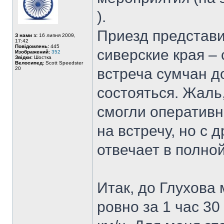
).
Приезд представи
З нами з:
16 липня 2009,
17:42
Повідомлень:
445
сиверские края –
Изображений:
352
Звідки:
Шостка
Велосипед:
Scott Speedster
20
встреча сумчан 
состояться. Жаль,
смогли оперативн
на встречу, но с 
отвечает в полно
Итак, до Глухова
ровно за 1 час 30