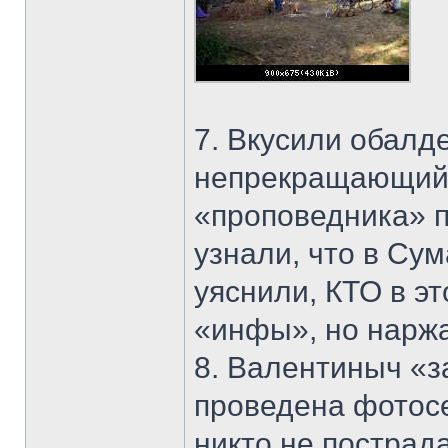
7. Вкусили обалд
непрекращающийс
«проповедника» п
узнали, что в Сум
уяснили, КТО в э
«инфы», но наржа
8. Валентиныч «з
проведена фотосе
никто не пострада