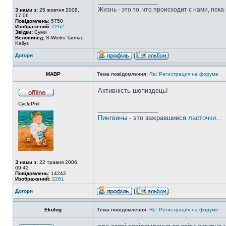
_________________
Жизнь - это то, что происходит с нами, пока
З нами з:
25 жовтня 2008,
17:06
Повідомлень:
5750
Изображений:
2262
Звідки:
Суми
Велосипед:
S-Works Tarmac,
Kellys
Догори
MABP
Тема повідомлення:
Re: Регистрация на форуме
Активність шопиздець!
CyclePhil
_________________
Пингвины
- это зажравшиеся
ласточки...
З нами з:
22 травня 2006,
09:42
Повідомлень:
14242
Изображений:
2261
Догори
Ekolog
Тема повідомлення:
Re: Регистрация на форуме