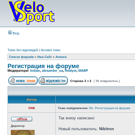
Вхід
Теми без відповідей
|
Активні теми
Список форумів
»
Наш Сайт
»
Анонси
Регистрация на форуме
Модератори:
Indian
,
alexander_ua
,
Realyst
,
MABP
Сторінка
3
з
3
[ 36 повідомлень ]
Автор
OlMi
Тема повідомлення:
Re: Регистрация на форуме
Так внизу написано:
Директор
Новый пользователь:
Nikitron