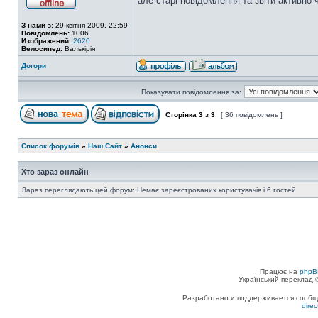
але старі повідомлення та звіти активно 
З нами з:
29 квітня 2009, 22:59
Повідомлень:
1006
Изображений:
2620
Велосипед:
Валькірія
Догори
Показувати повідомлення за:
Сторінка
3
з
3
[ 36 повідомлень ]
Список форумів
»
Наш Сайт
»
Анонси
Хто зараз онлайн
Зараз переглядають цей форум: Немає зареєстрованих користувачів і 6 гостей
Працює на
phpB
Український переклад
Разработано и поддерживается сообщес
dire