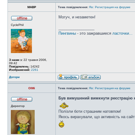
MABP
Тема повідомлення:
Re: Регистрация на форуме
Могуч, и незаметен!
CyclePhil
_________________
Пингвины
- это зажравшиеся
ласточки...
З нами з:
22 травня 2006,
09:42
Повідомлень:
14242
Изображений:
2261
Догори
OlMi
Тема повідомлення:
Re: Регистрация на форуме
Був вимушений вимкнути реєстрацію н
Директор
Полізли боти страшним натовпом!
Якось вирахували, що активність на сайт