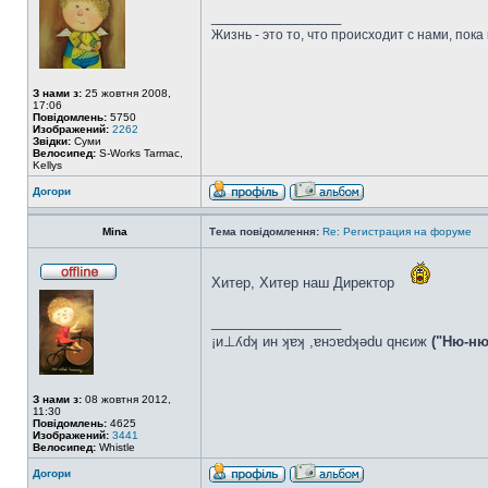
_________________
Жизнь - это то, что происходит с нами, пока
З нами з:
25 жовтня 2008,
17:06
Повідомлень:
5750
Изображений:
2262
Звідки:
Суми
Велосипед:
S-Works Tarmac,
Kellys
Догори
Mina
Тема повідомлення:
Re: Регистрация на форуме
Хитер, Хитер наш Директор
_________________
¡и⊥ʎdʞ ин ʞɐʞ ,ɐнɔɐdʞǝdu qнєиж
("Ню-ню
З нами з:
08 жовтня 2012,
11:30
Повідомлень:
4625
Изображений:
3441
Велосипед:
Whistle
Догори