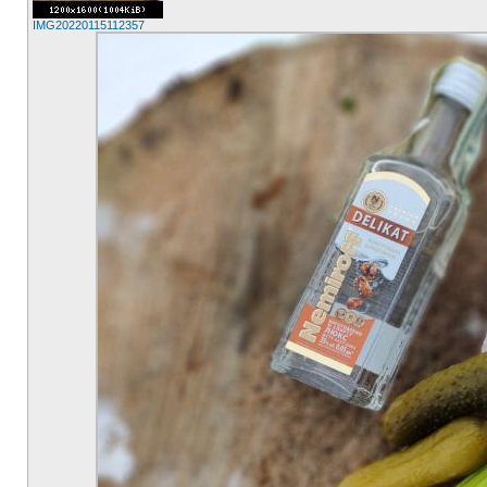
IMG20220115112357