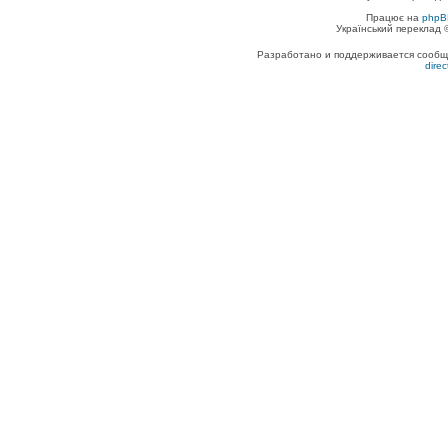
Працює на
phpB
Український переклад
Разработано и поддерживается сообщес
dire