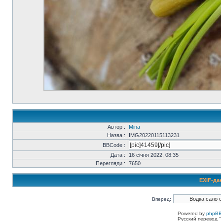
Автор :
Mina
Назва :
IMG20220115113231
BBCode :
Дата :
16 січня 2022, 08:35
Перегляди :
7650
EXIF-да
Вперед:
Powered by
phpBB
Русский перевод "