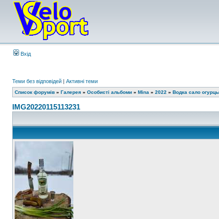
Вхід
Теми без відповідей
|
Активні теми
Список форумів
»
Галерея
»
Особисті альбоми
»
Mina
»
2022
»
Водка сало огурц
IMG20220115113231