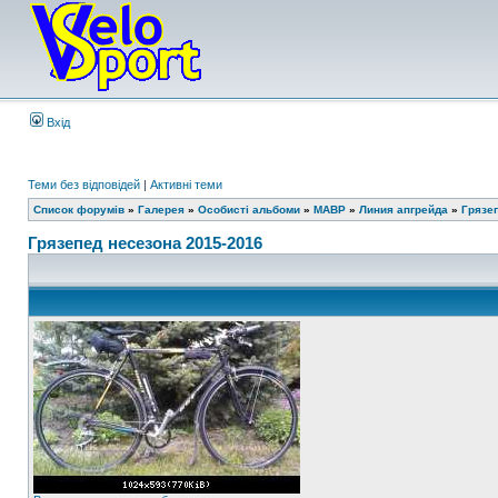
Вхід
Теми без відповідей
|
Активні теми
Список форумів
»
Галерея
»
Особисті альбоми
»
MABP
»
Линия апгрейда
»
Грязе
Грязепед несезона 2015-2016