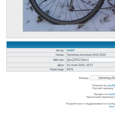
Автор :
MABP
Назва :
Грязепед несезона 2015-2016
BBCode :
Дата :
01 січня 2016, 16:57
Перегляди :
8975
Вперед:
Powered by
phpBB
Русский перевод "
Працює на
phpB
Український переклад
Разработано и поддерживается сообщес
dire