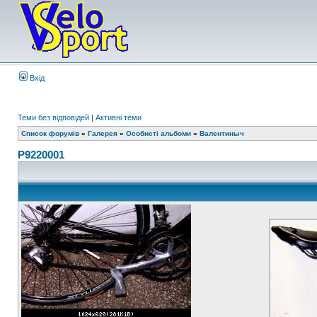
Вхід
Теми без відповідей
|
Активні теми
Список форумів
»
Галерея
»
Особисті альбоми
»
Валентиныч
P9220001