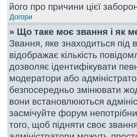
його про причини цієї заборо
Догори
» Що таке моє звання і як м
Звання, яке знаходиться під
відображає кількість повідом
дозволяє ідентифікувати певн
модератори або адміністрато
безпосередньо змінювати жод
вони встановлюються адмініс
засмічуйте форум непотрібн
того, щоб підняти своє званн
адміністратори можуть прост