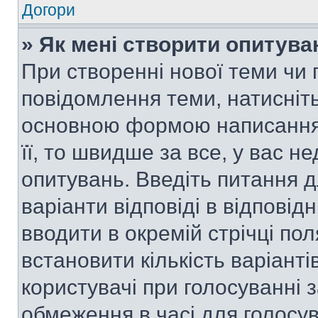
Догори
» Як мені створити опитува
При створенні нової теми чи 
повідомлення теми, натисніт
основною формою написання 
її, то швидше за все, у вас 
опитувань. Введіть питання д
варіанти відповіді в відповід
вводити в окремій стрічці поля
встановити кількість варіанті
користувачі при голосуванні з
обмеження в часі для голосув