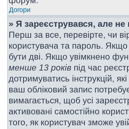
форум.
Догори
» Я зареєструвався, але не
Перш за все, перевірте, чи ві
користувача та пароль. Якщо
бути дві. Якщо увімкнено фу
менше 13 років
під час реєст
дотримуватись інструкцій, як
ваш обліковий запис потребу
вимагається, щоб усі зареєст
активовані самостійно корис
того, як користувач зможе уві