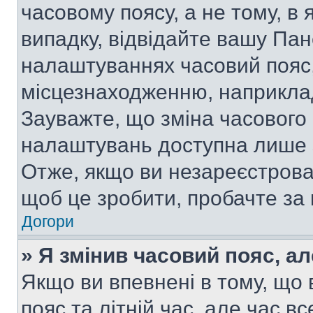
часовому поясу, а не тому, в
випадку, відвідайте вашу Пан
налаштуваннях часовий пояс,
місцезнаходженню, наприклад,
Зауважте, що зміна часового 
налаштувань доступна лише 
Отже, якщо ви незареєстрован
щоб це зробити, пробачте за
Догори
» Я змінив часовий пояс, ал
Якщо ви впевнені в тому, що
пояс та літній час, але час в