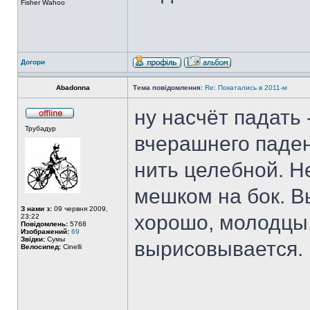
Fisher Wahoo
Догори
Abadonna
Тема повідомлення:
Re: Покатались в 2011-м
ну насчёт падать 
Трубадур
вчерашнего паден
нить целебной. Н
мешком на бок. В
З нами з:
09 червня 2009,
хорошо, молодцы,
23:22
Повідомлень:
5768
Изображений:
69
Звідки:
Сумы
вырисовывается.
Велосипед:
Cinelli
______________