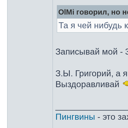
OlMi говорил, но н
Та я чей нибудь
Записывай мой - 
З.Ы. Григорий, а 
Выздоравливай
______________
Пингвины
- это з