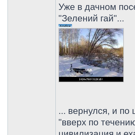
Уже в дачном посе
"Зелений гай"...
... вернулся, и п
"вверх по течени
цивилизация и еха