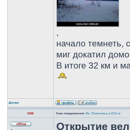
,
начало темнеть, с
миг докатил домой
В итоге 32 км и м
Догори
OlMi
Тема повідомлення:
Re: Покатались в 2011-м
Открытие вело