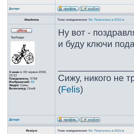
Догори
Abadonna
Тема повідомлення:
Re: Покатались в 2011-м
Ну вот - поздравл
Трубадур
и буду ключи под
______________
З нами з:
09 червня 2009,
Сижу, никого не 
23:22
Повідомлень:
5768
Изображений:
69
Звідки:
Сумы
(
Felis
)
Велосипед:
Cinelli
Догори
Realyst
Тема повідомлення:
Re: Покатались в 2011-м