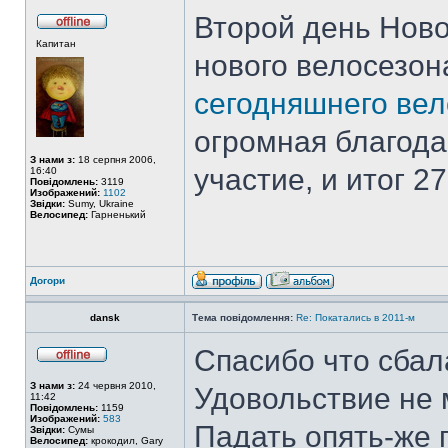
Второй день Ново
Капитан
нового велосезон
сегодняшнего ве
огромная благод
З нами з:
18 серпня 2006,
участие, и итог 
16:40
Повідомлень:
3119
Изображений:
1102
Звідки:
Sumy, Ukraine
Велосипед:
Гарненький
Догори
dansk
Тема повідомлення:
Re: Покатались в 2011-м
Спасибо что сбал
З нами з:
24 червня 2010,
Удовольствие не 
11:42
Повідомлень:
1159
Изображений:
583
Падать опять-же
Звідки:
Сумы
Велосипед:
крокодил, Gary