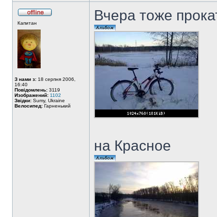
Вчера тоже прока
Капитан
З нами з:
18 серпня 2006,
16:40
Повідомлень:
3119
Изображений:
1102
Звідки:
Sumy, Ukraine
Велосипед:
Гарненький
на Красное