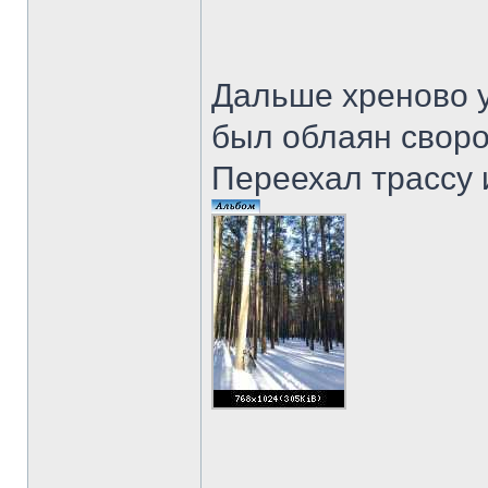
Дальше хреново у
был облаян сворой
Переехал трассу 