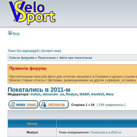
Вхід
Теми без відповідей
|
Активні теми
Список форумів
»
Покатеньки
»
Звіти про покатеньки
Правила форуму
Настоятельная просьба фото для отчетов загружать в Галерею и делать ссылки в
Многие старые отчеты с фотками, размещенными на других серверах, остались 
Покатались в 2011-м
Модератори:
Indian
,
alexander_ua
,
Realyst
,
MABP
,
AlexN10
,
Mina
Сторінка
1
з
18
[ 258 повідомлень ]
Автор
Realyst
Тема повідомлення:
Покатались в 2011-м