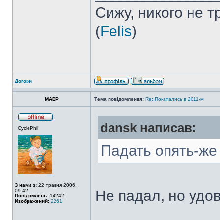
Сижу, никого не 
(
Felis
)
Догори
MABP
Тема повідомлення:
Re: Покатались в 2011-м
dansk написав:
CyclePhil
Падать опять-же
З нами з:
22 травня 2006,
09:42
Не падал, но удо
Повідомлень:
14242
Изображений:
2261