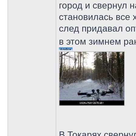
город и свернул 
становилась все х
след придавал оп
в этом зимнем ра
В Токарях сверну