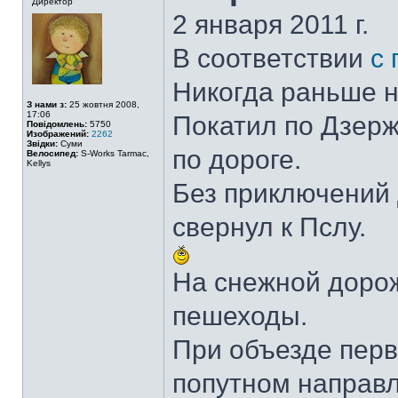
Директор
2 января 2011 г.
В соответствии
с
Никогда раньше не
З нами з:
25 жовтня 2008,
17:06
Покатил по Дзержи
Повідомлень:
5750
Изображений:
2262
Звідки:
Суми
по дороге.
Велосипед:
S-Works Tarmac,
Kellys
Без приключений 
свернул к Пслу.
На снежной доро
пешеходы.
При объезде перв
попутном направл