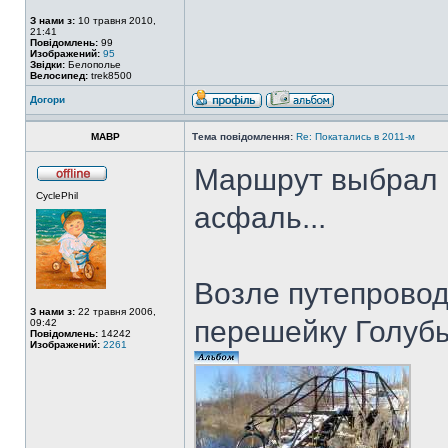
З нами з:
10 травня 2010,
21:41
Повідомлень:
99
Изображений:
95
Звідки:
Белополье
Велосипед:
trek8500
Догори
MABP
Тема повідомлення:
Re: Покатались в 2011-м
Маршрут выбрал 
CyclePhil
асфаль...
Возле путепровод
З нами з:
22 травня 2006,
перешейку Голубы
09:42
Повідомлень:
14242
Изображений:
2261