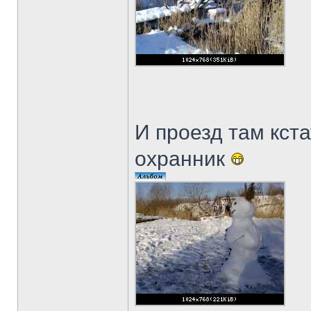
И проезд там кст
охранник