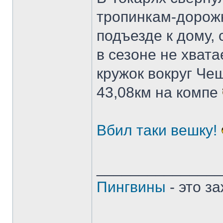
тропинкам-дорожк
подъезде к дому, 
в сезоне не хват
кружок вокруг Чеш
43,08км на компе
Вбил таки вешку!
______________
Пингвины
- это з