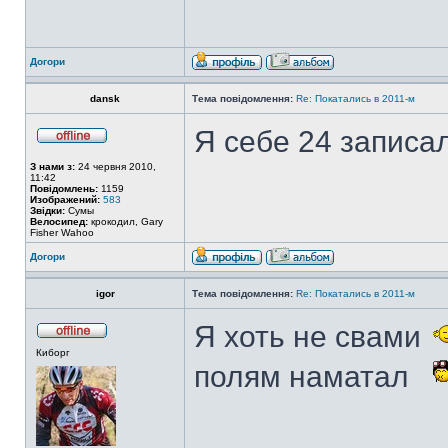
Догори
dansk
Тема повідомлення:
Re: Покатались в 2011-м
Я себе 24 записал
З нами з:
24 червня 2010,
11:42
Повідомлень:
1159
Изображений:
583
Звідки:
Сумы
Велосипед:
крокодил, Gary
Fisher Wahoo
Догори
igor
Тема повідомлення:
Re: Покатались в 2011-м
Я хоть не свами
Киборг
полям наматал