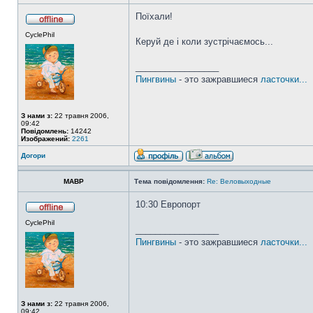
Поїхали!
CyclePhil
Керуй де і коли зустрічаємось...
_________________
Пингвины
- это зажравшиеся
ласточки...
З нами з:
22 травня 2006,
09:42
Повідомлень:
14242
Изображений:
2261
Догори
MABP
Тема повідомлення:
Re: Веловыходные
10:30 Европорт
CyclePhil
_________________
Пингвины
- это зажравшиеся
ласточки...
З нами з:
22 травня 2006,
09:42