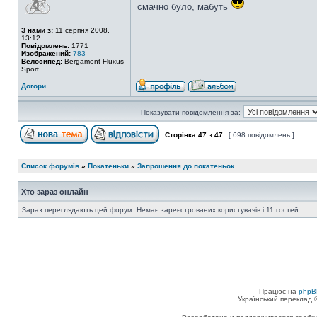
смачно було, мабуть
З нами з:
11 серпня 2008,
13:12
Повідомлень:
1771
Изображений:
783
Велосипед:
Bergamont Fluxus
Sport
Догори
Показувати повідомлення за:
Сторінка
47
з
47
[ 698 повідомлень ]
Список форумів
»
Покатеньки
»
Запрошення до покатеньок
Хто зараз онлайн
Зараз переглядають цей форум: Немає зареєстрованих користувачів і 11 гостей
Працює на
phpB
Український переклад