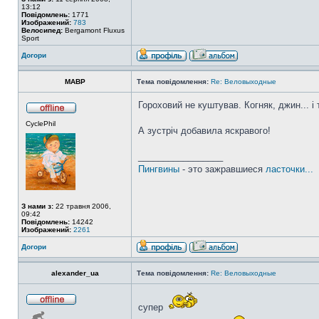
13:12
Повідомлень:
1771
Изображений:
783
Велосипед:
Bergamont Fluxus
Sport
Догори
MABP
Тема повідомлення:
Re: Веловыходные
Гороховий не куштував. Когняк, джин... і
CyclePhil
А зустріч добавила яскравого!
_________________
Пингвины
- это зажравшиеся
ласточки...
З нами з:
22 травня 2006,
09:42
Повідомлень:
14242
Изображений:
2261
Догори
alexander_ua
Тема повідомлення:
Re: Веловыходные
супер