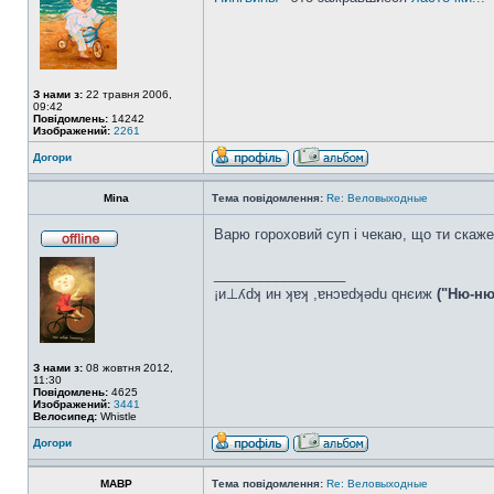
З нами з:
22 травня 2006,
09:42
Повідомлень:
14242
Изображений:
2261
Догори
Mina
Тема повідомлення:
Re: Веловыходные
Варю гороховий суп і чекаю, що ти скаж
_________________
¡и⊥ʎdʞ ин ʞɐʞ ,ɐнɔɐdʞǝdu qнєиж
("Ню-ню
З нами з:
08 жовтня 2012,
11:30
Повідомлень:
4625
Изображений:
3441
Велосипед:
Whistle
Догори
MABP
Тема повідомлення:
Re: Веловыходные