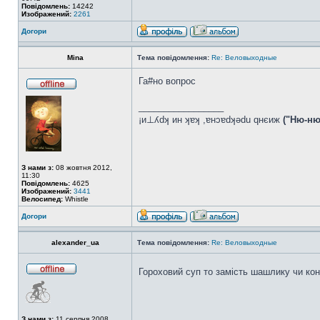
Повідомлень:
14242
Изображений:
2261
Догори
Mina
Тема повідомлення:
Re: Веловыходные
Га#но вопрос
_________________
¡и⊥ʎdʞ ин ʞɐʞ ,ɐнɔɐdʞǝdu qнєиж
("Ню-ню
З нами з:
08 жовтня 2012,
11:30
Повідомлень:
4625
Изображений:
3441
Велосипед:
Whistle
Догори
alexander_ua
Тема повідомлення:
Re: Веловыходные
Гороховий суп то замість шашлику чи ко
З нами з:
11 серпня 2008,