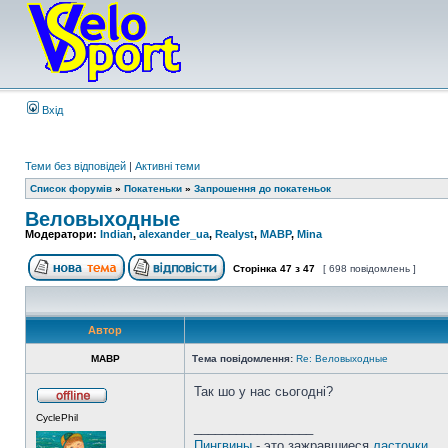
Вхід
Теми без відповідей
|
Активні теми
Список форумів
»
Покатеньки
»
Запрошення до покатеньок
Веловыходные
Модератори:
Indian
,
alexander_ua
,
Realyst
,
MABP
,
Mina
Сторінка
47
з
47
[ 698 повідомлень ]
Автор
MABP
Тема повідомлення:
Re: Веловыходные
Так шо у нас сьогодні?
CyclePhil
_________________
Пингвины
- это зажравшиеся
ласточки...