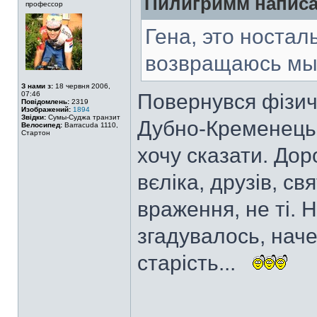
Пилигримм написа
профессор
Гена, это ностал
возвращаюсь мы
З нами з:
18 червня 2006,
07:46
Повернувся фізич
Повідомлень:
2319
Изображений:
1894
Звідки:
Сумы-Суджа транзит
Дубно-Кременець
Велосипед:
Barracuda 1110,
Стартон
хочу сказати. Дор
вєліка, друзів, св
враження, не ті. 
згадувалось, нач
старість...