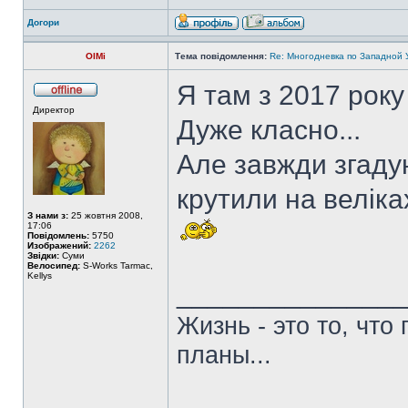
Догори
OlMi
Тема повідомлення:
Re: Многодневка по Западной У
Я там з 2017 року
Директор
Дуже класно...
Але завжди згаду
крутили на веліка
З нами з:
25 жовтня 2008,
17:06
Повідомлень:
5750
Изображений:
2262
Звідки:
Суми
Велосипед:
S-Works Tarmac,
Kellys
______________
Жизнь - это то, что
планы...