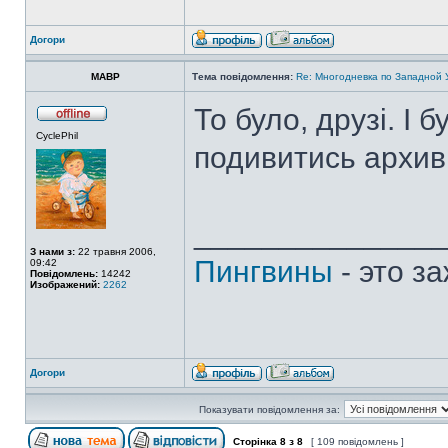
Догори
MABP
Тема повідомлення:
Re: Многодневка по Западной У
То було, друзі. І 
CyclePhil
подивитись архив
______________
З нами з:
22 травня 2006,
Пингвины
- это з
09:42
Повідомлень:
14242
Изображений:
2262
Догори
Показувати повідомлення за:
Сторінка
8
з
8
[ 109 повідомлень ]