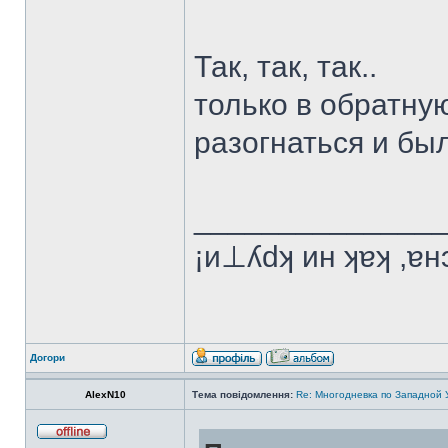
Так, так, так..
только в обратную
разогнаться и был
______________
¡и⊥ʎdʞ ин ʞɐʞ ,ɐ
Догори
AlexN10
Тема повідомлення:
Re: Многодневка по Западной У