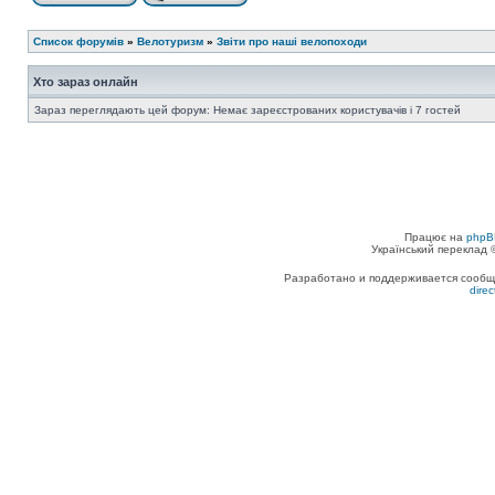
Список форумів
»
Велотуризм
»
Звіти про наші велопоходи
Хто зараз онлайн
Зараз переглядають цей форум: Немає зареєстрованих користувачів і 7 гостей
Працює на
phpB
Український переклад
Разработано и поддерживается сообщес
dire