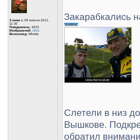
Закарабкались н
З нами з:
08 жовтня 2012,
11:30
Повідомлень:
4625
Изображений:
3441
Велосипед:
Whistle
Слетели в низ д
Вышкове. Подкре
обратил внимани