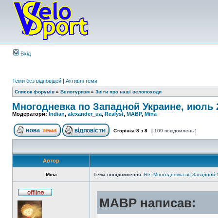
Вхід
Теми без відповідей
|
Активні теми
Список форумів
»
Велотуризм
»
Звіти про наші велопоходи
Многодневка по Западной Украине, июль 2
Модератори:
Indian
,
alexander_ua
,
Realyst
,
MABP
,
Mina
Сторінка
8
з
8
[ 109 повідомлень ]
Автор
Mina
Тема повідомлення:
Re: Многодневка по Западной У
MABP написав: