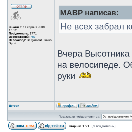
MABP написав:
Не всех забрал к
З нами з:
11 серпня 2008,
13:12
Повідомлень:
1771
Изображений:
783
Велосипед:
Bergamont Fluxus
Sport
Вчера Высотника в
на велосипеде. О
руки
Догори
Показувати повідомлення за:
Сторінка
1
з
1
[ 9 повідомлень ]