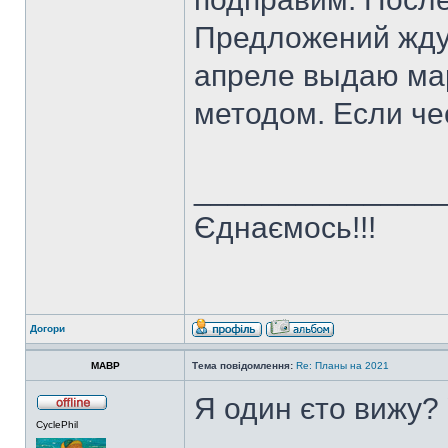
Предложений жду 
апреле выдаю ма
методом. Если чес
______________
Єднаємось!!!
Догори
MABP
Тема повідомлення:
Re: Планы на 2021
Я один єто вижу?
CyclePhil