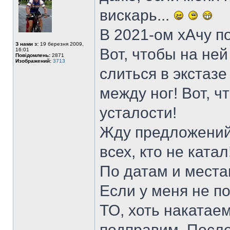
вискарь...
В 2021-ом хАчу по
З нами з:
19 березня 2009,
Вот, чтобы на ней
16:01
Повідомлень:
2871
Изображений:
3713
слиться в экстаз
между ног! Вот, ч
усталости!
Жду предложений о
всех, кто не катал
По датам и места
Если у меня не по
ТО, хоть накатае
подправим. Послед