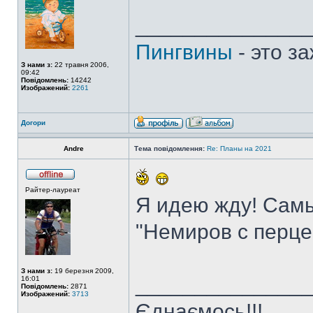
______________
Пингвины
- это з
З нами з:
22 травня 2006,
09:42
Повідомлень:
14242
Изображений:
2261
Догори
Andre
Тема повідомлення:
Re: Планы на 2021
Райтер-лауреат
Я идею жду! Сам
"Немиров с перце
З нами з:
19 березня 2009,
______________
16:01
Повідомлень:
2871
Изображений:
3713
Єднаємось!!!