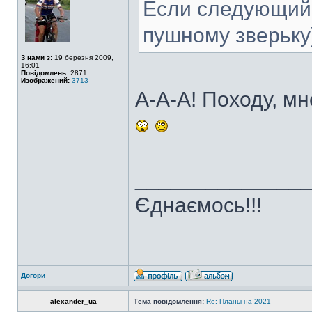
Если следующий 
пушному зверьку
З нами з:
19 березня 2009,
16:01
Повідомлень:
2871
Изображений:
3713
А-А-А! Походу, мн
______________
Єднаємось!!!
Догори
alexander_ua
Тема повідомлення:
Re: Планы на 2021