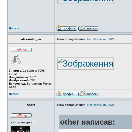
Догори
alexander_ua
Тема повідомлення:
Re: Планы на 2021
З нами з:
11 серпня 2008,
13:12
Повідомлень:
1771
Изображений:
783
Велосипед:
Bergamont Fluxus
Sport
Догори
Andre
Тема повідомлення:
Re: Планы на 2021
other написав:
Райтер-лауреат