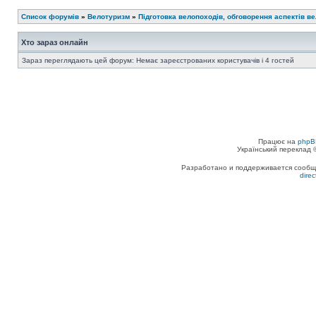
Список форумів
»
Велотуризм
»
Підготовка велопоходів, обговорення аспектів в
Хто зараз онлайн
Зараз переглядають цей форум: Немає зареєстрованих користувачів і 4 гостей
Працює на
phpB
Український переклад
Разработано и поддерживается сообщес
dire