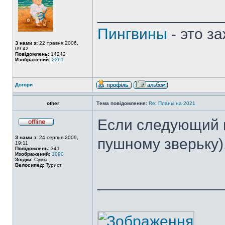
______________
Пингвины
- это з
З нами з:
22 травня 2006,
09:42
Повідомлень:
14242
Изображений:
2261
Догори
other
Тема повідомлення:
Re: Планы на 2021
Если следующий г
З нами з:
24 серпня 2009,
пушному зверьку)
19:11
Повідомлень:
341
Изображений:
1090
Звідки:
Сумы
Велосипед:
Турист
______________