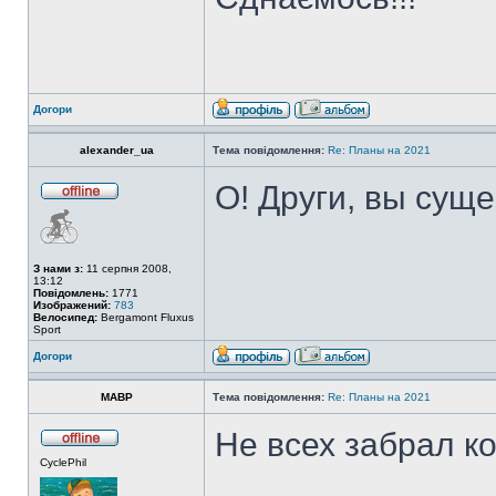
Догори
alexander_ua
Тема повідомлення:
Re: Планы на 2021
О! Други, вы сущ
З нами з:
11 серпня 2008,
13:12
Повідомлень:
1771
Изображений:
783
Велосипед:
Bergamont Fluxus
Sport
Догори
MABP
Тема повідомлення:
Re: Планы на 2021
Не всех забрал к
CyclePhil