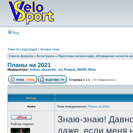
Вхід
Теми без відповідей
|
Активні теми
Список форумів
»
Велотуризм
»
Підготовка велопоходів, обговорення аспектів в
Планы на 2021
Модератори:
Indian
,
alexander_ua
,
Realyst
,
MABP
,
Mina
Сторінка
1
з
1
[ 9 повідомлень ]
Автор
Andre
Тема повідомлення:
Планы на 2021
Знаю-знаю! Давно
Райтер-лауреат
даже, если меня 