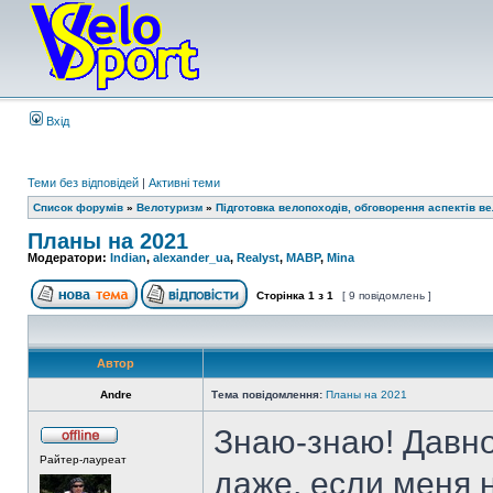
Вхід
Теми без відповідей
|
Активні теми
Список форумів
»
Велотуризм
»
Підготовка велопоходів, обговорення аспектів в
Планы на 2021
Модератори:
Indian
,
alexander_ua
,
Realyst
,
MABP
,
Mina
Сторінка
1
з
1
[ 9 повідомлень ]
Автор
Andre
Тема повідомлення:
Планы на 2021
Знаю-знаю! Давно
Райтер-лауреат
даже, если меня 