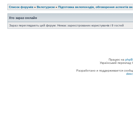
Список форумів
»
Велотуризм
»
Підготовка велопоходів, обговорення аспектів в
Хто зараз онлайн
Зараз переглядають цей форум: Немає зареєстрованих користувачів і 9 гостей
Працює на
phpB
Український переклад
Разработано и поддерживается сообщес
dire