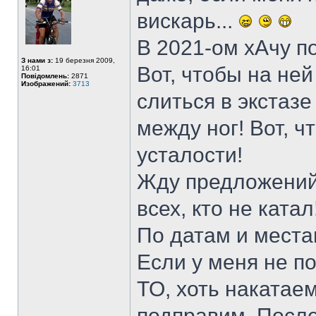
вискарь...
В 2021-ом хАчу по
З нами з:
19 березня 2009,
Вот, чтобы на ней
16:01
Повідомлень:
2871
Изображений:
3713
слиться в экстаз
между ног! Вот, ч
усталости!
Жду предложений о
всех, кто не катал
По датам и места
Если у меня не по
ТО, хоть накатае
подправим. Послед