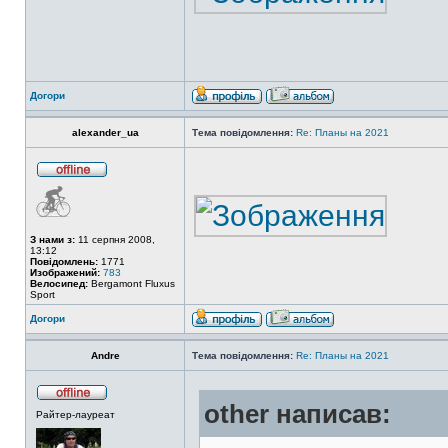
Догори
alexander_ua
Тема повідомлення:
Re: Планы на 2021
З нами з:
11 серпня 2008,
13:12
Повідомлень:
1771
Изображений:
783
Велосипед:
Bergamont Fluxus
Sport
Догори
Andre
Тема повідомлення:
Re: Планы на 2021
other написав:
Райтер-лауреат