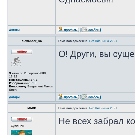
Догори
alexander_ua
Тема повідомлення:
Re: Планы на 2021
О! Други, вы сущ
З нами з:
11 серпня 2008,
13:12
Повідомлень:
1771
Изображений:
783
Велосипед:
Bergamont Fluxus
Sport
Догори
MABP
Тема повідомлення:
Re: Планы на 2021
Не всех забрал к
CyclePhil