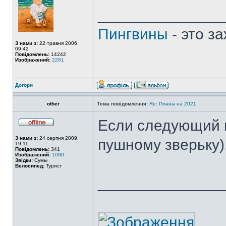
______________
Пингвины
- это з
З нами з:
22 травня 2006,
09:42
Повідомлень:
14242
Изображений:
2261
Догори
other
Тема повідомлення:
Re: Планы на 2021
Если следующий г
З нами з:
24 серпня 2009,
пушному зверьку)
19:11
Повідомлень:
341
Изображений:
1090
Звідки:
Сумы
Велосипед:
Турист
______________