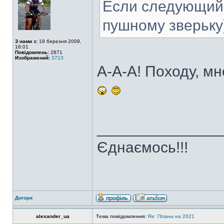
Если следующий 
пушному зверьку
З нами з:
19 березня 2009,
16:01
Повідомлень:
2871
Изображений:
3713
А-А-А! Походу, мн
______________
Єднаємось!!!
Догори
alexander_ua
Тема повідомлення:
Re: Планы на 2021