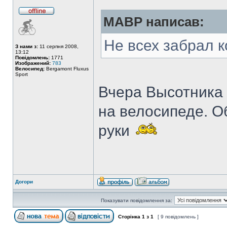
MABP написав:
Не всех забрал к
З нами з:
11 серпня 2008,
13:12
Повідомлень:
1771
Изображений:
783
Велосипед:
Bergamont Fluxus
Sport
Вчера Высотника в
на велосипеде. О
руки
Догори
Показувати повідомлення за:
Сторінка
1
з
1
[ 9 повідомлень ]