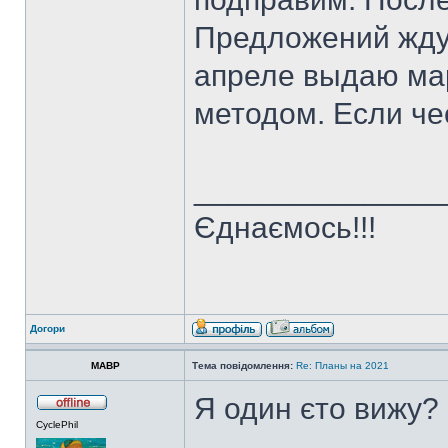
Предложений жду 
апреле выдаю ма
методом. Если чес
______________
Єднаємось!!!
Догори
MABP
Тема повідомлення:
Re: Планы на 2021
Я один єто вижу?
CyclePhil