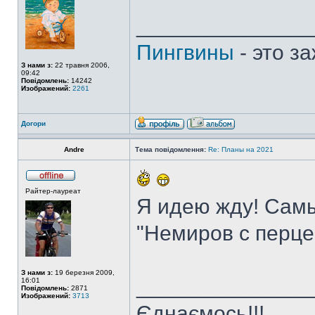
______________
Пингвины
- это з
З нами з:
22 травня 2006,
09:42
Повідомлень:
14242
Изображений:
2261
Догори
Andre
Тема повідомлення:
Re: Планы на 2021
Райтер-лауреат
Я идею жду! Сам
"Немиров с перце
З нами з:
19 березня 2009,
______________
16:01
Повідомлень:
2871
Изображений:
3713
Єднаємось!!!