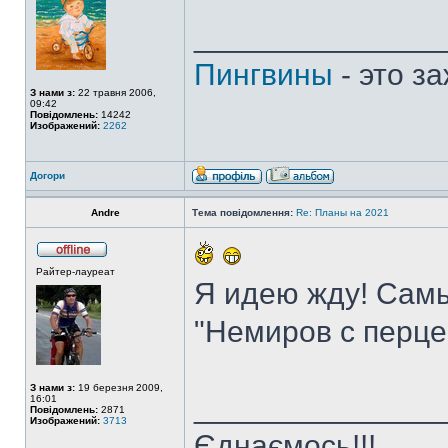
______________
Пингвины
- это з
З нами з:
22 травня 2006,
09:42
Повідомлень:
14242
Изображений:
2262
Догори
Andre
Тема повідомлення:
Re: Планы на 2021
Райтер-лауреат
Я идею жду! Сам
"Немиров с перце
З нами з:
19 березня 2009,
______________
16:01
Повідомлень:
2871
Изображений:
3713
Єднаємось!!!