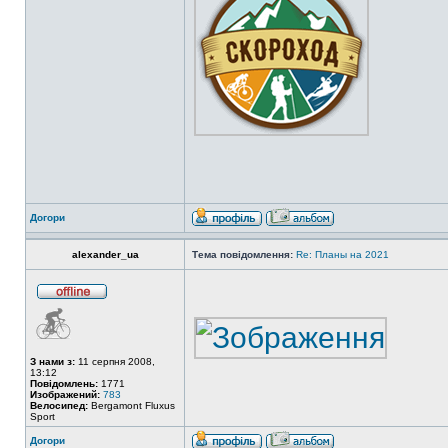
Догори
alexander_ua
Тема повідомлення:
Re: Планы на 2021
З нами з:
11 серпня 2008,
13:12
Повідомлень:
1771
Изображений:
783
Велосипед:
Bergamont Fluxus
Sport
Догори