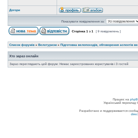
Догори
Показувати повідомлення за:
Сторінка
1
з
1
[ 9 повідомлень ]
Список форумів
»
Велотуризм
»
Підготовка велопоходів, обговорення аспектів в
Хто зараз онлайн
Зараз переглядають цей форум: Немає зареєстрованих користувачів і 3 гостей
Працює на
phpB
Український переклад
Разработано и поддерживается сообщес
dire