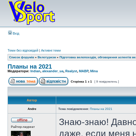
Вхід
Теми без відповідей
|
Активні теми
Список форумів
»
Велотуризм
»
Підготовка велопоходів, обговорення аспектів в
Планы на 2021
Модератори:
Indian
,
alexander_ua
,
Realyst
,
MABP
,
Mina
Сторінка
1
з
1
[ 9 повідомлень ]
Автор
Andre
Тема повідомлення:
Планы на 2021
Знаю-знаю! Давно
Райтер-лауреат
даже, если меня 