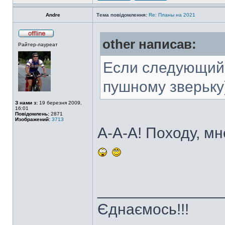
Andre
Тема повідомлення:
Re: Планы на 2021
other написав:
Райтер-лауреат
Если следующий 
пушному зверьку
З нами з:
19 березня 2009,
16:01
Повідомлень:
2871
Изображений:
3713
А-А-А! Походу, мн
______________
Єднаємось!!!