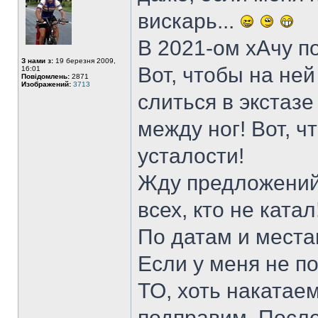
вискарь...
В 2021-ом хАчу по
З нами з:
19 березня 2009,
Вот, чтобы на ней
16:01
Повідомлень:
2871
Изображений:
3713
слиться в экстаз
между ног! Вот, ч
усталости!
Жду предложений о
всех, кто не катал
По датам и места
Если у меня не по
ТО, хоть накатае
подправим. Послед