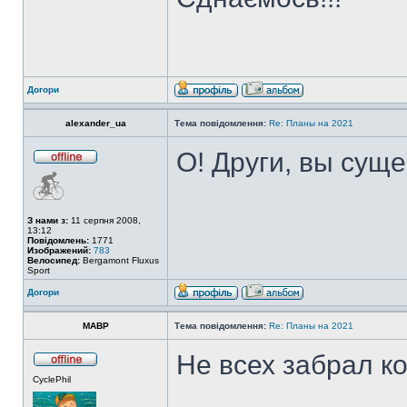
Догори
alexander_ua
Тема повідомлення:
Re: Планы на 2021
О! Други, вы сущ
З нами з:
11 серпня 2008,
13:12
Повідомлень:
1771
Изображений:
783
Велосипед:
Bergamont Fluxus
Sport
Догори
MABP
Тема повідомлення:
Re: Планы на 2021
Не всех забрал к
CyclePhil