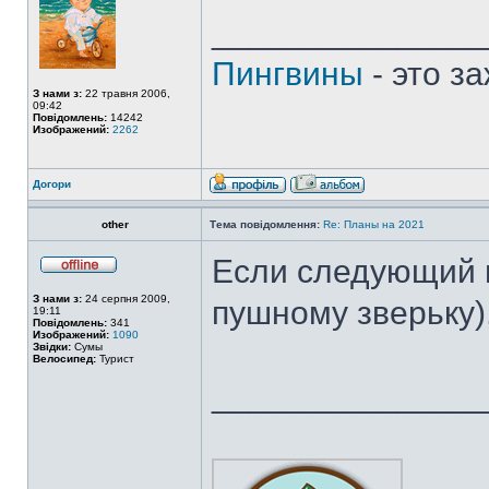
______________
Пингвины
- это з
З нами з:
22 травня 2006,
09:42
Повідомлень:
14242
Изображений:
2262
Догори
other
Тема повідомлення:
Re: Планы на 2021
Если следующий г
З нами з:
24 серпня 2009,
пушному зверьку)
19:11
Повідомлень:
341
Изображений:
1090
Звідки:
Сумы
Велосипед:
Турист
______________