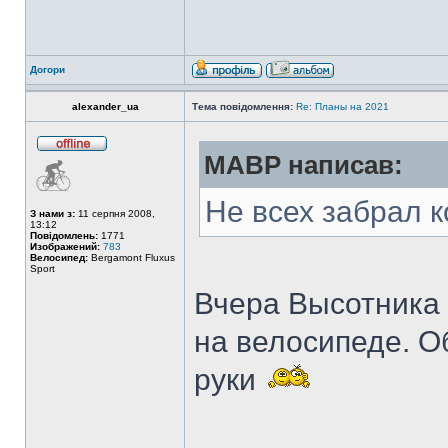
Догори
alexander_ua
Тема повідомлення:
Re: Планы на 2021
MABP написав:
Не всех забрал к
З нами з:
11 серпня 2008,
13:12
Повідомлень:
1771
Изображений:
783
Велосипед:
Bergamont Fluxus
Sport
Вчера Высотника в
на велосипеде. О
руки