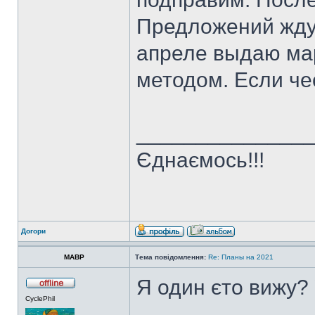
Предложений жду 
апреле выдаю ма
методом. Если чес
______________
Єднаємось!!!
Догори
MABP
Тема повідомлення:
Re: Планы на 2021
Я один єто вижу?
CyclePhil