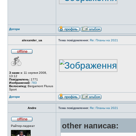
Догори
alexander_ua
Тема повідомлення:
Re: Планы на 2021
З нами з:
11 серпня 2008,
13:12
Повідомлень:
1771
Изображений:
783
Велосипед:
Bergamont Fluxus
Sport
Догори
Andre
Тема повідомлення:
Re: Планы на 2021
other написав:
Райтер-лауреат