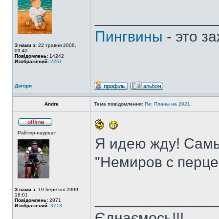
______________
Пингвины
- это з
З нами з:
22 травня 2006,
09:42
Повідомлень:
14242
Изображений:
2261
Догори
Andre
Тема повідомлення:
Re: Планы на 2021
Райтер-лауреат
Я идею жду! Сам
"Немиров с перце
З нами з:
19 березня 2009,
______________
16:01
Повідомлень:
2871
Изображений:
3713
Єднаємось!!!