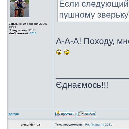
Если следующий 
пушному зверьку
З нами з:
19 березня 2009,
16:01
Повідомлень:
2871
Изображений:
3713
А-А-А! Походу, мн
______________
Єднаємось!!!
Догори
alexander_ua
Тема повідомлення:
Re: Планы на 2021