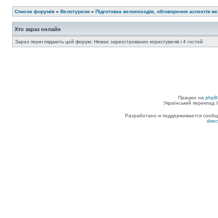
Список форумів
»
Велотуризм
»
Підготовка велопоходів, обговорення аспектів в
Хто зараз онлайн
Зараз переглядають цей форум: Немає зареєстрованих користувачів і 4 гостей
Працює на
phpB
Український переклад
Разработано и поддерживается сообщес
dire