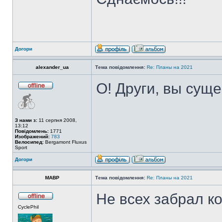
Догори
alexander_ua
Тема повідомлення:
Re: Планы на 2021
О! Други, вы сущ
З нами з:
11 серпня 2008,
13:12
Повідомлень:
1771
Изображений:
783
Велосипед:
Bergamont Fluxus
Sport
Догори
MABP
Тема повідомлення:
Re: Планы на 2021
Не всех забрал к
CyclePhil