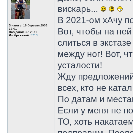
вискарь...
В 2021-ом хАчу по
З нами з:
19 березня 2009,
Вот, чтобы на ней
16:01
Повідомлень:
2871
Изображений:
3713
слиться в экстаз
между ног! Вот, ч
усталости!
Жду предложений о
всех, кто не катал
По датам и места
Если у меня не по
ТО, хоть накатае
подправим. Послед