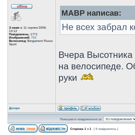
MABP написав:
Не всех забрал к
З нами з:
11 серпня 2008,
13:12
Повідомлень:
1771
Изображений:
783
Велосипед:
Bergamont Fluxus
Sport
Вчера Высотника в
на велосипеде. О
руки
Догори
Показувати повідомлення за:
Сторінка
1
з
1
[ 9 повідомлень ]