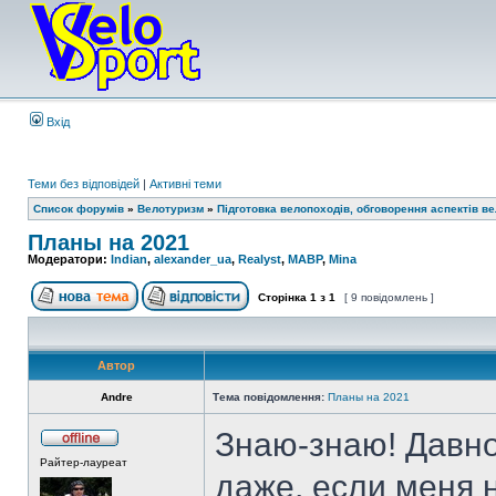
Вхід
Теми без відповідей
|
Активні теми
Список форумів
»
Велотуризм
»
Підготовка велопоходів, обговорення аспектів в
Планы на 2021
Модератори:
Indian
,
alexander_ua
,
Realyst
,
MABP
,
Mina
Сторінка
1
з
1
[ 9 повідомлень ]
Автор
Andre
Тема повідомлення:
Планы на 2021
Знаю-знаю! Давно
Райтер-лауреат
даже, если меня 