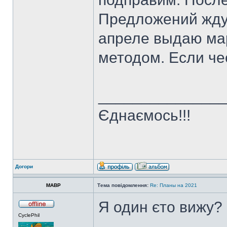
Предложений жду 
апреле выдаю ма
методом. Если чес
______________
Єднаємось!!!
Догори
MABP
Тема повідомлення:
Re: Планы на 2021
Я один єто вижу?
CyclePhil