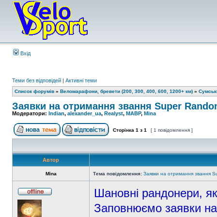
Вхід
Теми без відповідей
|
Активні теми
Список форумів
»
Веломарафони, бревети (200, 300, 400, 600, 1200+ км)
»
Сумськ
Заявки на отримання звання Super Rando
Модератори:
Indian
,
alexander_ua
,
Realyst
,
MABP
,
Mina
Сторінка
1
з
1
[ 1 повідомлення ]
Автор
Mina
Тема повідомлення:
Заявки на отримання звання S
Шановні рандонери, як
Заповнюємо заявки на