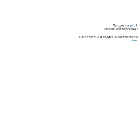
Працює на
phpB
Український переклад
Разработано и поддерживается сообщес
dire