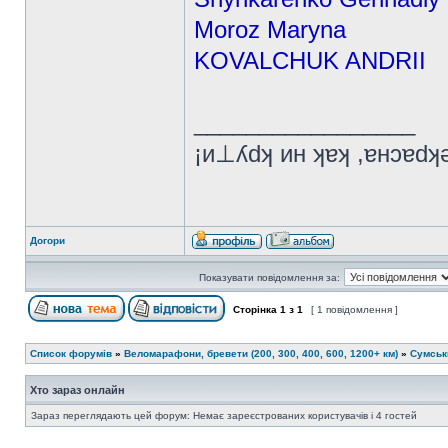
Moroz Maryna
KOVALCHUK ANDRII
_________________
¡и⊥ʎdʞ ин ʞɐʞ ,ɐнɔɐd
Догори
Показувати повідомлення за:
Сторінка
1
з
1
[ 1 повідомлення ]
Список форумів
»
Веломарафони, бревети (200, 300, 400, 600, 1200+ км)
»
Сумськ
Хто зараз онлайн
Зараз переглядають цей форум: Немає зареєстрованих користувачів і 4 гостей