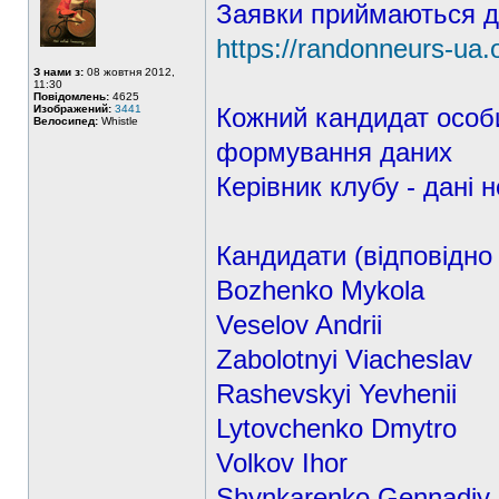
Заявки приймаються д
https://randonneurs-ua.o
З нами з:
08 жовтня 2012,
11:30
Повідомлень:
4625
Изображений:
3441
Кожний кандидат особи
Велосипед:
Whistle
формування даних
Керівник клубу - дані н
Кандидати (відповідно
Bozhenko Mykola
Veselov Andrii
Zabolotnyi Viacheslav
Rashevskyi Yevhenii
Lytovchenko Dmytro
Volkov Ihor
Shynkarenko Gennadiy