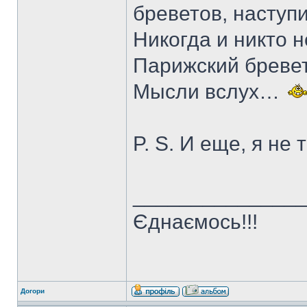
бреветов, наступ
Никогда и никто 
Парижский бреве
Мысли вслух…
P. S. И еще, я не 
______________
Єднаємось!!!
Догори