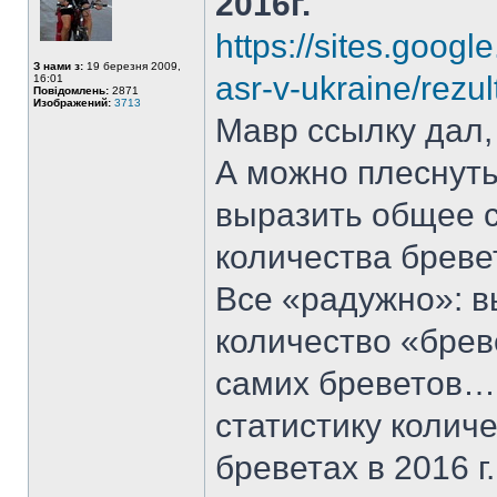
2016г.
https://sites.googl
З нами з:
19 березня 2009,
asr-v-ukraine/rezu
16:01
Повідомлень:
2871
Изображений:
3713
Мавр ссылку дал, 
А можно плеснуть
выразить общее с
количества бревет
Все «радужно»: в
количество «брев
самих бреветов…
статистику количе
бреветах в 2016 г