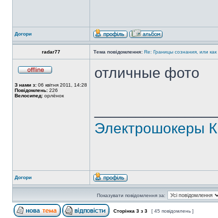
Догори
radar77
Тема повідомлення:
Re: Границы сознания, или как
отличные фото
З нами з:
06 квітня 2011, 14:28
Повідомлень:
226
Велосипед:
орлёнок
______________
Электрошокеры К
Догори
Показувати повідомлення за:
Сторінка
3
з
3
[ 45 повідомлень ]