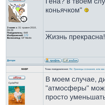
Гена? в твоем сл
коньячком"
______________
З нами з:
31 травня 2010,
09:28
Повідомлень:
646
Жизнь прекрасна!
Изображений:
172
Велосипед:
GF Merlin
Догори
MABP
Тема повідомлення:
Re: Границы сознания, или как
В моем случае, д
CyclePhil
"атмосферы" може
просто уменьшать