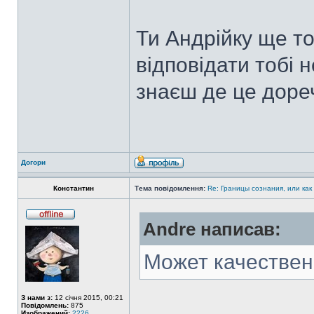
Ти Андрійку ще то
відповідати тобі 
знаєш де це доре
Догори
Константин
Тема повідомлення:
Re: Границы сознания, или как
Andre написав:
Может качествен
З нами з:
12 січня 2015, 00:21
Повідомлень:
875
Изображений:
2226