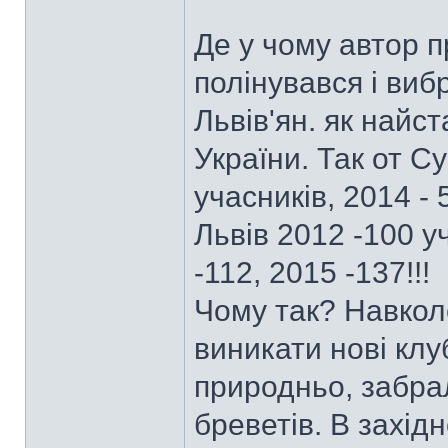
Де у чому автор пр
полінувався і виб
Львів'ян. як найс
України. Так от С
учасників, 2014 - 
Львів 2012 -100 уч
-112, 2015 -137!!!
Чому так? Навкол
виникати нові клуб
природньо, забра
бреветів. В західн