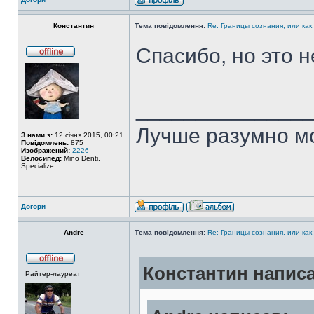
Константин
Тема повідомлення:
Re: Границы сознания, или как
Спасибо, но это н
______________
Лучше разумно мо
З нами з:
12 січня 2015, 00:21
Повідомлень:
875
Изображений:
2226
Велосипед:
Mino Denti,
Specialize
Догори
Andre
Тема повідомлення:
Re: Границы сознания, или как
Константин написа
Райтер-лауреат