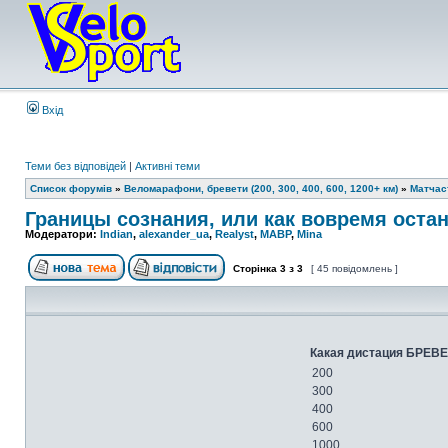
Вхід
Теми без відповідей
|
Активні теми
Список форумів
»
Веломарафони, бревети (200, 300, 400, 600, 1200+ км)
»
Матчас
Границы сознания, или как вовремя остан
Модератори:
Indian
,
alexander_ua
,
Realyst
,
MABP
,
Mina
Сторінка
3
з
3
[ 45 повідомлень ]
Какая дистация БРЕВЕ
200
300
400
600
1000