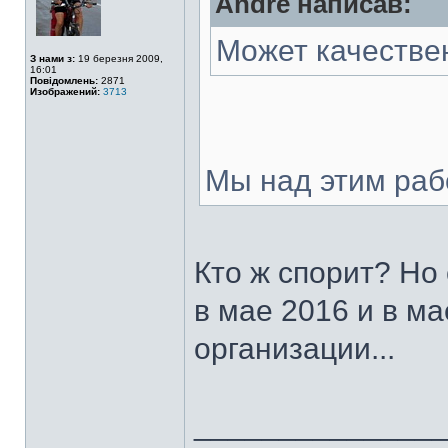
Andre написав:
Может качестве
З нами з:
19 березня 2009,
16:01
Повідомлень:
2871
Изображений:
3713
Мы над этим раб
Кто ж спорит? Но
в мае 2016 и в ма
организации...
______________