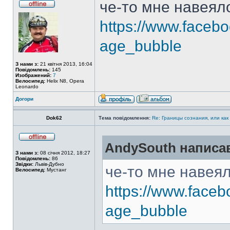
че-то мне навеял
https://www.faceb
age_bubble
З нами з:
21 квітня 2013, 16:04
Повідомлень:
145
Изображений:
7
Велосипед:
Helix N8, Opera
Leonardo
Догори
Dok62
Тема повідомлення:
Re: Границы сознания, или как
AndySouth написа
З нами з:
08 січня 2012, 18:27
Повідомлень:
86
Звідки:
Львів-Дубно
че-то мне навея
Велосипед:
Мустанг
https://www.face
age_bubble