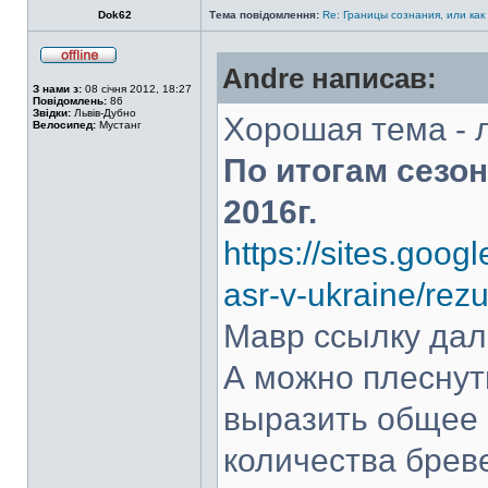
Dok62
Тема повідомлення:
Re: Границы сознания, или как
Andre написав:
З нами з:
08 січня 2012, 18:27
Повідомлень:
86
Звідки:
Львів-Дубно
Хорошая тема - 
Велосипед:
Мустанг
По итогам сезо
2016г.
https://sites.goog
asr-v-ukraine/rez
Мавр ссылку дал,
А можно плеснуть
выразить общее 
количества бреве