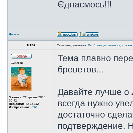
Єднаємось!!!
Догори
MABP
Тема повідомлення:
Re: Границы сознания, или как
Тема плавно пер
CyclePhil
бреветов...
Давайте лучше о 
З нами з:
22 травня 2006,
всегда нужно уве
09:42
Повідомлень:
14242
Изображений:
2261
достаточно сдела
подтверждение. Н