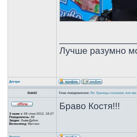
______________
Лучше разумно мо
Догори
Dok62
Тема повідомлення:
Re: Границы сознания, или как
Браво Костя!!!
З нами з:
08 січня 2012, 18:27
Повідомлень:
86
Звідки:
Львів-Дубно
Велосипед:
Мустанг
Догори