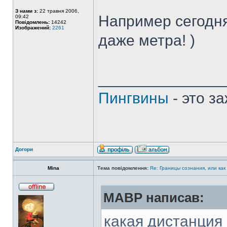
З нами з:
22 травня 2006,
Например сегодня
09:42
Повідомлень:
14242
Изображений:
2261
даже метра! )
______________
Пингвины
- это з
Догори
Mina
Тема повідомлення:
Re: Границы сознания, или как
MABP написав:
какая дистанция 