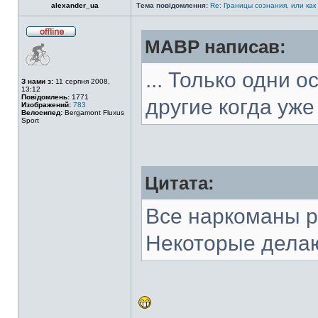
alexander_ua
Тема повідомлення:
Re: Границы сознания, или как
MABP написав:
... Только одни 
З нами з:
11 серпня 2008,
13:12
Повідомлень:
1771
другие когда уже 
Изображений:
783
Велосипед:
Bergamont Fluxus
Sport
Цитата:
Все наркоманы р
Некоторые делаю