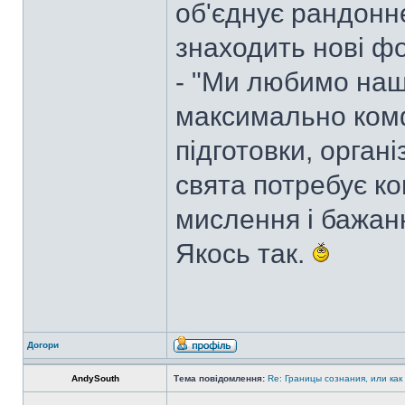
об'єднує рандонне
знаходить нові ф
- "Ми любимо наш
максимально комф
підготовки, органі
свята потребує к
мислення і бажан
Якось так.
Догори
AndySouth
Тема повідомлення:
Re: Границы сознания, или как