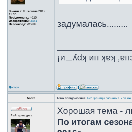
З нами з:
08 жовтня 2012,
11:30
Повідомлень:
4625
задумалась.........
Изображений:
3441
Велосипед:
Whistle
______________
¡и⊥ʎdʞ ин ʞɐʞ ,ɐ
Догори
Andre
Тема повідомлення:
Re: Границы сознания, или как
Хорошая тема - л
Райтер-лауреат
По итогам сезон