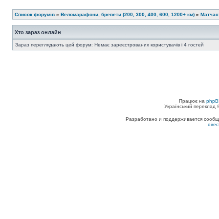
Список форумів
»
Веломарафони, бревети (200, 300, 400, 600, 1200+ км)
»
Матчас
Хто зараз онлайн
Зараз переглядають цей форум: Немає зареєстрованих користувачів і 4 гостей
Працює на
phpB
Український переклад
Разработано и поддерживается сообщес
dire