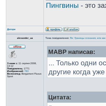
Пингвины
- это з
Догори
alexander_ua
Тема повідомлення:
Re: Границы сознания, или как
MABP написав:
... Только одни 
З нами з:
11 серпня 2008,
13:12
Повідомлень:
1771
другие когда уже 
Изображений:
783
Велосипед:
Bergamont Fluxus
Sport
Цитата: