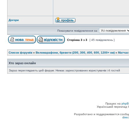
Догори
Показувати повідомлення за:
Сторінка
3
з
3
[ 45 повідомлень ]
Список форумів
»
Веломарафони, бревети (200, 300, 400, 600, 1200+ км)
»
Матчас
Хто зараз онлайн
Зараз переглядають цей форум: Немає зареєстрованих користувачів і 4 гостей
Працює на
phpB
Український переклад
Разработано и поддерживается сообщес
dire