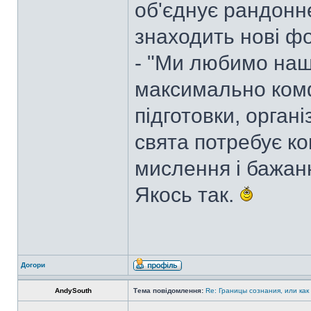
об'єднує рандонне
знаходить нові ф
- "Ми любимо наш
максимально комф
підготовки, органі
свята потребує к
мислення і бажан
Якось так.
Догори
AndySouth
Тема повідомлення:
Re: Границы сознания, или как