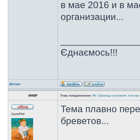
в мае 2016 и в ма
организации...
______________
Єднаємось!!!
Догори
MABP
Тема повідомлення:
Re: Границы сознания, или как
Тема плавно пер
CyclePhil
бреветов...