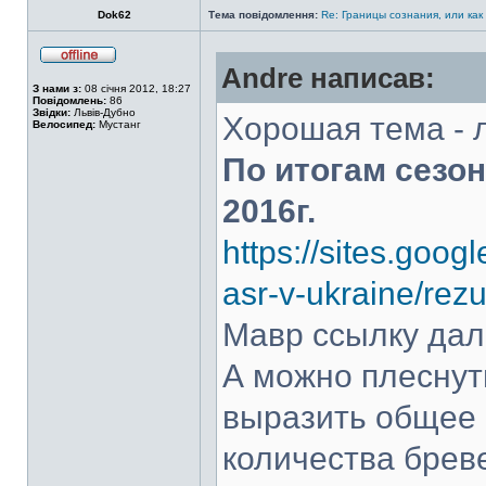
Dok62
Тема повідомлення:
Re: Границы сознания, или как
Andre написав:
З нами з:
08 січня 2012, 18:27
Повідомлень:
86
Звідки:
Львів-Дубно
Хорошая тема - 
Велосипед:
Мустанг
По итогам сезо
2016г.
https://sites.goog
asr-v-ukraine/rez
Мавр ссылку дал,
А можно плеснуть
выразить общее 
количества бреве