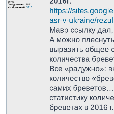
2016г.
16:01
Повідомлень:
2871
Изображений:
3713
https://sites.googl
asr-v-ukraine/rezu
Мавр ссылку дал, 
А можно плеснуть
выразить общее с
количества бревет
Все «радужно»: в
количество «брев
самих бреветов…
статистику количе
бреветах в 2016 г