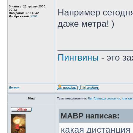
З нами з:
22 травня 2006,
Например сегодня
09:42
Повідомлень:
14242
Изображений:
2261
даже метра! )
______________
Пингвины
- это з
Догори
Mina
Тема повідомлення:
Re: Границы сознания, или как
MABP написав:
какая дистанция 