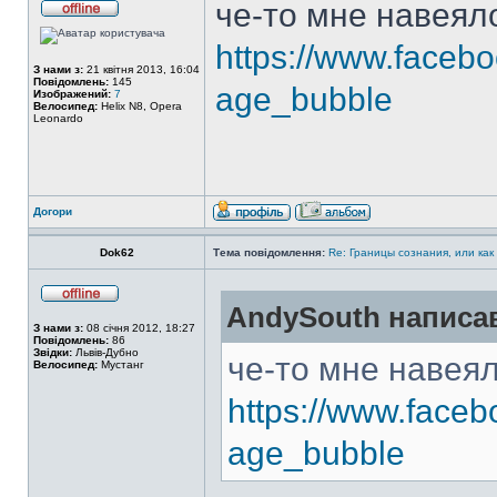
че-то мне навеял
https://www.faceb
З нами з:
21 квітня 2013, 16:04
Повідомлень:
145
age_bubble
Изображений:
7
Велосипед:
Helix N8, Opera
Leonardo
Догори
Dok62
Тема повідомлення:
Re: Границы сознания, или как
AndySouth написа
З нами з:
08 січня 2012, 18:27
Повідомлень:
86
Звідки:
Львів-Дубно
че-то мне навея
Велосипед:
Мустанг
https://www.face
age_bubble