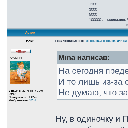
1200
3000
5000
100000 за календарный
В
Автор
MABP
Тема повідомлення:
Re: Границы сознания, или как
Mina написав:
CyclePhil
На сегодня пред
И то лишь из-за
Не думаю, что за
З нами з:
22 травня 2006,
09:42
Повідомлень:
14242
Изображений:
2261
Ну, в одиночку и 