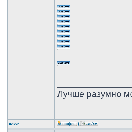
______________
Лучше разумно мо
Догори