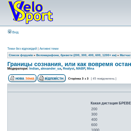
Вхід
Теми без відповідей
|
Активні теми
Список форумів
»
Веломарафони, бревети (200, 300, 400, 600, 1200+ км)
»
Матчас
Границы сознания, или как вовремя остан
Модератори:
Indian
,
alexander_ua
,
Realyst
,
MABP
,
Mina
Сторінка
3
з
3
[ 45 повідомлень ]
Какая дистация БРЕВЕ
200
300
400
600
1000