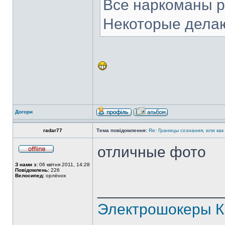
Все наркоманы р
Некоторые делаю
Догори
radar77
Тема повідомлення:
Re: Границы сознания, или как
отличные фото
З нами з:
06 квітня 2011, 14:28
Повідомлень:
226
Велосипед:
орлёнок
______________
Электрошокеры К