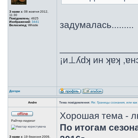
З нами з:
08 жовтня 2012,
11:30
Повідомлень:
4625
задумалась.........
Изображений:
3441
Велосипед:
Whistle
______________
¡и⊥ʎdʞ ин ʞɐʞ ,ɐ
Догори
Andre
Тема повідомлення:
Re: Границы сознания, или как
Хорошая тема - л
Райтер-лауреат
По итогам сезон
З нами з:
19 березня 2009,