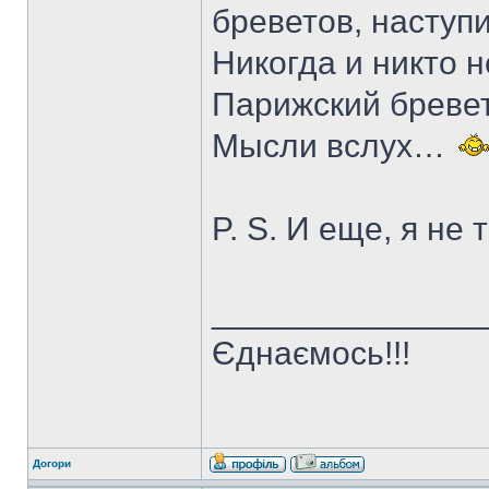
бреветов, наступ
Никогда и никто 
Парижский бреве
Мысли вслух…
P. S. И еще, я не 
______________
Єднаємось!!!
Догори