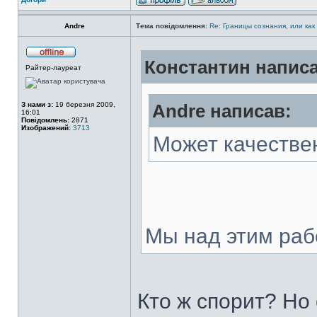
Andre
Тема повідомлення:
Re: Границы сознания, или как
Константин написа
Райтер-лауреат
З нами з:
19 березня 2009,
Andre написав:
16:01
Повідомлень:
2871
Изображений:
3713
Может качестве
Мы над этим раб
Кто ж спорит? Но