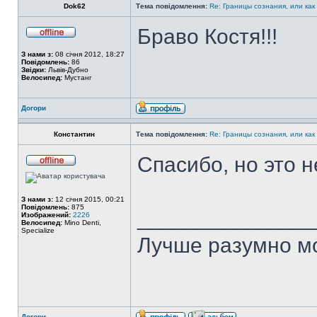
Dok62
Тема повідомлення:
Re: Границы сознания, или как
Браво Костя!!!
З нами з:
08 січня 2012, 18:27
Повідомлень:
86
Звідки:
Львів-Дубно
Велосипед:
Мустанг
Догори
Константин
Тема повідомлення:
Re: Границы сознания, или как
Спасибо, но это н
З нами з:
12 січня 2015, 00:21
Повідомлень:
875
______________
Изображений:
2226
Велосипед:
Mino Denti,
Specialize
Лучше разумно мо
Догори