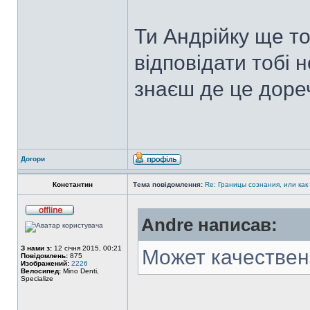
Ти Андрійку ще то
відповідати тобі 
знаєш де це доре
Догори
Константин
Тема повідомлення:
Re: Границы сознания, или как
Andre написав:
З нами з:
12 січня 2015, 00:21
Может качествен
Повідомлень:
875
Изображений:
2226
Велосипед:
Mino Denti,
Specialize