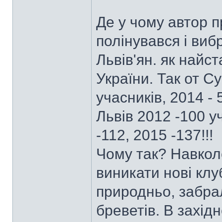
Де у чому автор пр
полінувався і виб
Львів'ян. як найс
України. Так от С
учасників, 2014 - 
Львів 2012 -100 уч
-112, 2015 -137!!!
Чому так? Навкол
виникати нові клуб
природньо, забра
бреветів. В західн