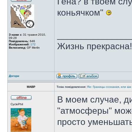
Гена? в твоем сл
коньячком"
______________
З нами з:
31 травня 2010,
09:28
Повідомлень:
646
Жизнь прекрасна!
Изображений:
172
Велосипед:
GF Merlin
Догори
MABP
Тема повідомлення:
Re: Границы сознания, или как
В моем случае, д
CyclePhil
"атмосферы" може
просто уменьшать