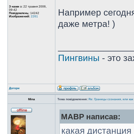
З нами з:
22 травня 2006,
Например сегодня
09:42
Повідомлень:
14242
Изображений:
2261
даже метра! )
______________
Пингвины
- это з
Догори
Mina
Тема повідомлення:
Re: Границы сознания, или как
MABP написав:
какая дистанция 