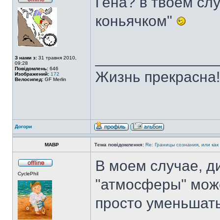
Гена? в твоем сл
коньячком"
______________
З нами з:
31 травня 2010,
09:28
Повідомлень:
646
Жизнь прекрасна!
Изображений:
172
Велосипед:
GF Merlin
Догори
MABP
Тема повідомлення:
Re: Границы сознания, или как
В моем случае, д
CyclePhil
"атмосферы" може
просто уменьшать