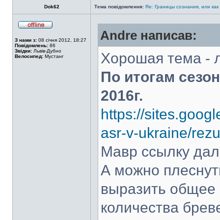
Dok62
Тема повідомлення:
Re: Границы сознания, или как
Andre написав:
З нами з:
08 січня 2012, 18:27
Повідомлень:
86
Звідки:
Львів-Дубно
Хорошая тема - 
Велосипед:
Мустанг
По итогам сезо
2016г.
https://sites.goog
asr-v-ukraine/rez
Мавр ссылку дал,
А можно плеснуть
выразить общее 
количества бреве