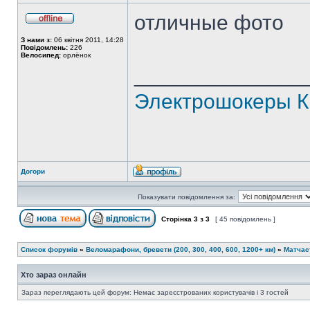
отличные фото
З нами з:
06 квітня 2011, 14:28
Повідомлень:
226
Велосипед:
орлёнок
______________
Электрошокеры К
Догори
Показувати повідомлення за:
Сторінка
3
з
3
[ 45 повідомлень ]
Список форумів
»
Веломарафони, бревети (200, 300, 400, 600, 1200+ км)
»
Матчас
Хто зараз онлайн
Зараз переглядають цей форум: Немає зареєстрованих користувачів і 3 гостей