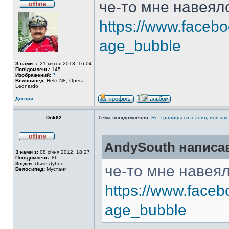
че-то мне навеял
https://www.faceb
age_bubble
З нами з:
21 квітня 2013, 16:04
Повідомлень:
145
Изображений:
7
Велосипед:
Helix N8, Opera
Leonardo
Догори
Dok62
Тема повідомлення:
Re: Границы сознания, или как
AndySouth написа
З нами з:
08 січня 2012, 18:27
Повідомлень:
86
Звідки:
Львів-Дубно
че-то мне навея
Велосипед:
Мустанг
https://www.face
age_bubble