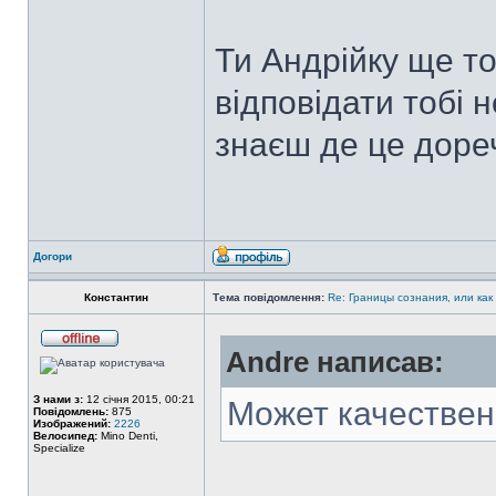
Ти Андрійку ще то
відповідати тобі 
знаєш де це доре
Догори
Константин
Тема повідомлення:
Re: Границы сознания, или как
Andre написав:
З нами з:
12 січня 2015, 00:21
Может качествен
Повідомлень:
875
Изображений:
2226
Велосипед:
Mino Denti,
Specialize