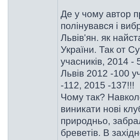
Де у чому автор пр
полінувався і виб
Львів'ян. як найс
України. Так от С
учасників, 2014 - 
Львів 2012 -100 уч
-112, 2015 -137!!!
Чому так? Навкол
виникати нові клуб
природньо, забра
бреветів. В західн