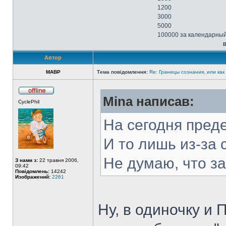
1200
3000
5000
100000 за календарный
В
Автор
MABP
Тема повідомлення:
Re: Границы сознания, или как
Mina написав:
CyclePhil
На сегодня пред
И то лишь из-за
Не думаю, что за
З нами з:
22 травня 2006,
09:42
Повідомлень:
14242
Изображений:
2261
Ну, в одиночку и 