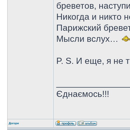
бреветов, наступ
Никогда и никто 
Парижский бреве
Мысли вслух…
P. S. И еще, я не 
______________
Єднаємось!!!
Догори