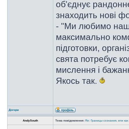
об'єднує рандонне
знаходить нові ф
- "Ми любимо наш
максимально комф
підготовки, органі
свята потребує к
мислення і бажан
Якось так.
Догори
AndySouth
Тема повідомлення:
Re: Границы сознания, или как