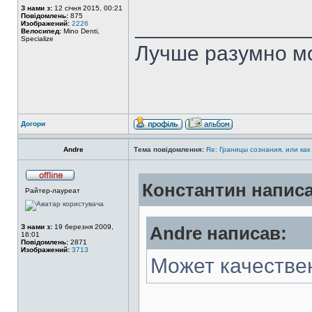
З нами з:
12 січня 2015, 00:21
Повідомлень:
875
______________
Изображений:
2226
Велосипед:
Mino Denti,
Specialize
Лучше разумно мо
Догори
Andre
Тема повідомлення:
Re: Границы сознания, или как
Константин написа
Райтер-лауреат
З нами з:
19 березня 2009,
Andre написав:
16:01
Повідомлень:
2871
Изображений:
3713
Может качестве