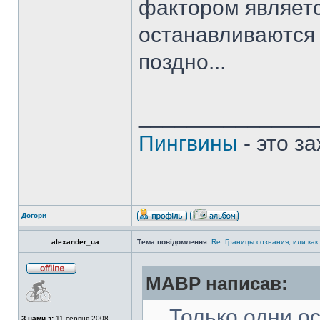
фактором являетс
останавливаются "
поздно...
______________
Пингвины
- это з
Догори
alexander_ua
Тема повідомлення:
Re: Границы сознания, или как
MABP написав:
... Только одни 
З нами з:
11 серпня 2008,