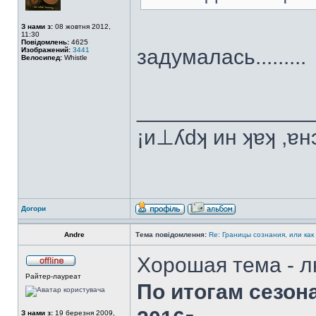
З нами з:
08 жовтня 2012,
11:30
Повідомлень:
4625
задумалась.........
Изображений:
3441
Велосипед:
Whistle
______________
¡и⊥ʎdʞ ин ʞɐʞ ,ɐ
Догори
Andre
Тема повідомлення:
Re: Границы сознания, или как
Хорошая тема - л
Райтер-лауреат
По итогам сезон
З нами з:
19 березня 2009,