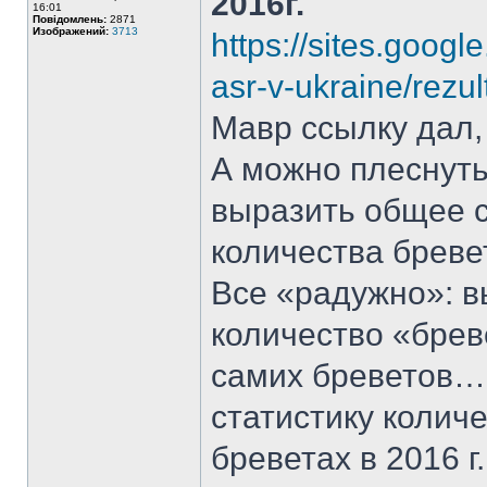
2016г.
16:01
Повідомлень:
2871
Изображений:
3713
https://sites.googl
asr-v-ukraine/rezu
Мавр ссылку дал, 
А можно плеснуть
выразить общее с
количества бревет
Все «радужно»: в
количество «брев
самих бреветов…
статистику количе
бреветах в 2016 г