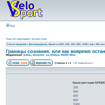
Вхід
Теми без відповідей
|
Активні теми
Список форумів
»
Веломарафони, бревети (200, 300, 400, 600, 1200+ км)
»
Матчас
Границы сознания, или как вовремя остан
Модератори:
Indian
,
alexander_ua
,
Realyst
,
MABP
,
Mina
Сторінка
3
з
3
[ 45 повідомлень ]
Какая дистация БРЕВЕ
200
300
400
600
1000