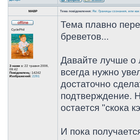
MABP
Тема повідомлення:
Re: Границы сознания, или как
Тема плавно пер
CyclePhil
бреветов...
Давайте лучше о 
З нами з:
22 травня 2006,
всегда нужно уве
09:42
Повідомлень:
14242
Изображений:
2261
достаточно сдела
подтверждение. Н
остается "скока к
И пока получаетс