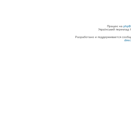
Працює на
phpB
Український переклад
Разработано и поддерживается сообщес
dire