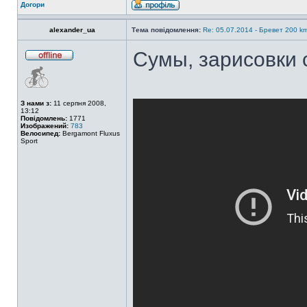
Догори
alexander_ua
Тема повідомлення:
Re: 05.07.2014 - Бревет 200
Сумы, зарисовки
З нами з:
11 серпня 2008,
13:12
Повідомлень:
1771
Изображений:
783
Велосипед:
Bergamont Fluxus
Sport