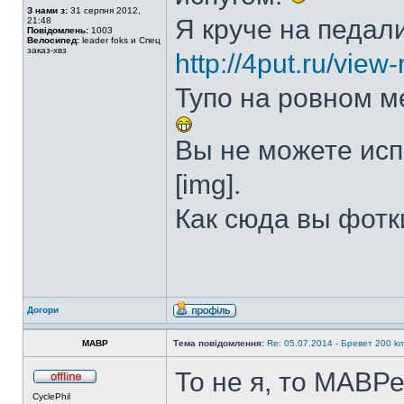
З нами з:
31 серпня 2012,
Я круче на педал
21:48
Повідомлень:
1003
Велосипед:
leader foks и Спец
заказ-хвз
http://4put.ru/vie
Тупо на ровном м
Вы не можете ис
[img].
Как сюда вы фотк
Догори
MABP
Тема повідомлення:
Re: 05.07.2014 - Бревет 200
То не я, то МАВРе
CyclePhil