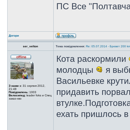
ПС Все "Полтавч
Догори
ser_velton
Тема повідомлення:
Re: 05.07.2014 - Бревет 200
Кота раскормили
молодцы
я выбы
Васильевке крути
З нами з:
31 серпня 2012,
придавить порва
21:48
Повідомлень:
1003
Велосипед:
leader foks и Спец
заказ-хвз
втулке.Подготовк
ехать пришлось в 