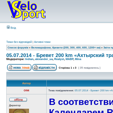
Вхід
Теми без відповідей
|
Активні теми
Список форумів
»
Веломарафони, бревети (200, 300, 400, 600, 1200+ км)
»
Звіти 
05.07.2014 - Бревет 200 km «Ахтырский т
Модератори:
Indian
,
alexander_ua
,
Realyst
,
MABP
,
Mina
Сторінка
1
з
3
[ 35 повідомлень ]
Автор
OlMi
Тема повідомлення:
05.07.2014 - Бревет 200 km «
В соответств
Директор
Календарем