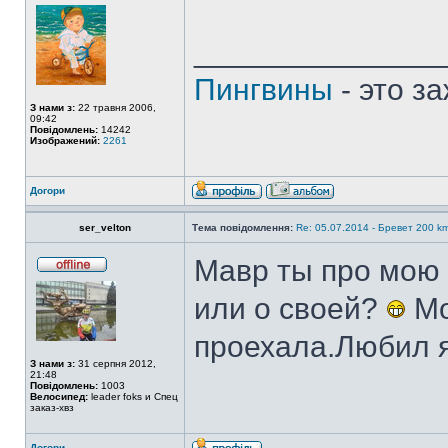
______________
Пингвины
- это з
З нами з:
22 травня 2006,
09:42
Повідомлень:
14242
Изображений:
2261
Догори
ser_velton
Тема повідомлення:
Re: 05.07.2014 - Бревет 200
Мавр ты про мою
или о своей?
Мо
проехала.Любил я 
З нами з:
31 серпня 2012,
21:48
Повідомлень:
1003
Велосипед:
leader foks и Спец
заказ-хвз
Догори