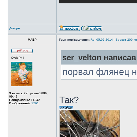
Догори
MABP
Тема повідомлення:
Re: 05.07.2014 - Бревет 200
ser_velton написав
CyclePhil
порвал флянец н
З нами з:
22 травня 2006,
09:42
Так?
Повідомлень:
14242
Изображений:
2261