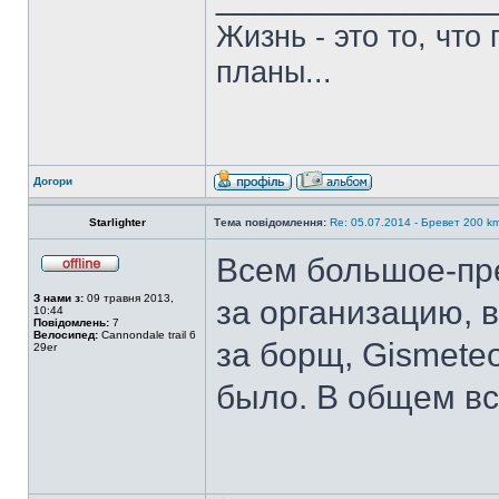
Жизнь - это то, что
планы...
Догори
Starlighter
Тема повідомлення:
Re: 05.07.2014 - Бревет 200
Всем большое-пр
З нами з:
09 травня 2013,
за организацию, 
10:44
Повідомлень:
7
Велосипед:
Cannondale trail 6
за борщ, Gismeteo
29er
было. В общем вс