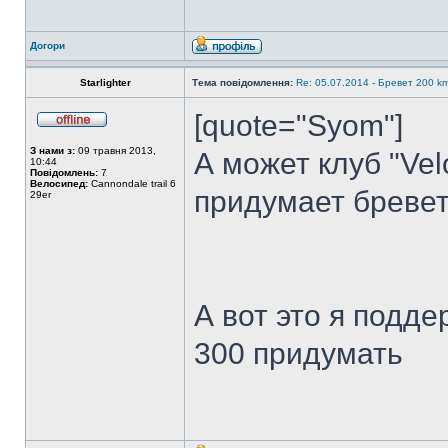
Догори
Starlighter
Тема повідомлення:
Re: 05.07.2014 - Бревет 200
[quote="Syom"]
З нами з:
09 травня 2013,
А может клуб "Ve
10:44
Повідомлень:
7
Велосипед:
Cannondale trail 6
придумает бревет
29er
А вот это я подд
300 придумать