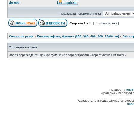
Догори
Показувати повідомлення за:
Сторінка
1
з
3
[ 35 повідомлень ]
Список форумів
»
Веломарафони, бревети (200, 300, 400, 600, 1200+ км)
»
Звіти 
Хто зараз онлайн
Зараз переглядають цей форум: Немає зареєстрованих користувачів і 19 гостей
Працює на
phpB
Український переклад
Разработано и поддерживается сообщес
dire