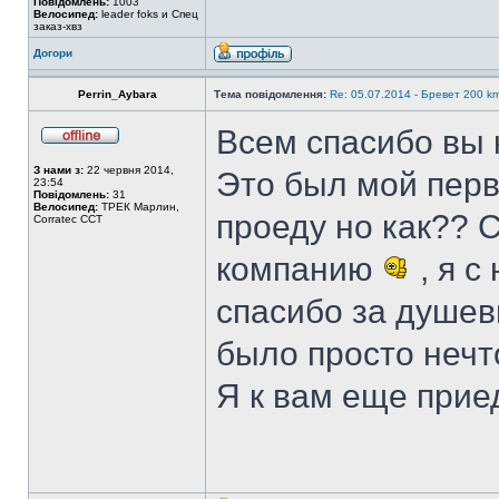
Повідомлень:
1003
Велосипед:
leader foks и Спец
заказ-хвз
Догори
Perrin_Aybara
Тема повідомлення:
Re: 05.07.2014 - Бревет 200
Всем спасибо вы 
З нами з:
22 червня 2014,
Это был мой перв
23:54
Повідомлень:
31
Велосипед:
ТРЕК Марлин,
проеду но как?? 
Corratec CCT
компанию
, я с
спасибо за душе
было просто нечто
Я к вам еще приед