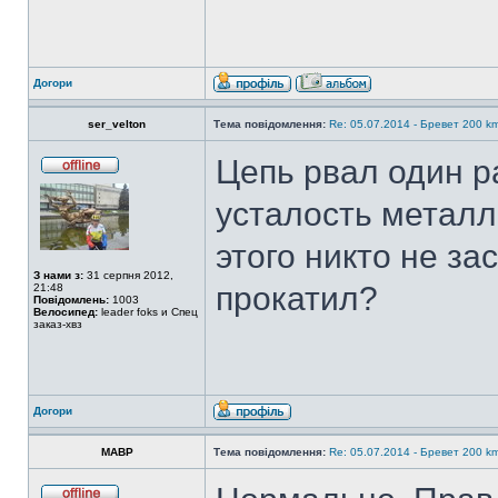
Догори
ser_velton
Тема повідомлення:
Re: 05.07.2014 - Бревет 200
Цепь рвал один 
усталость металл
этого никто не з
З нами з:
31 серпня 2012,
прокатил?
21:48
Повідомлень:
1003
Велосипед:
leader foks и Спец
заказ-хвз
Догори
MABP
Тема повідомлення:
Re: 05.07.2014 - Бревет 200