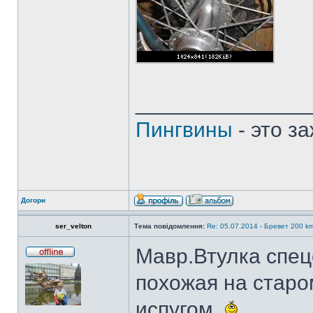
______________
Пингвины
- это з
Догори
ser_velton
Тема повідомлення:
Re: 05.07.2014 - Бревет 200
Мавр.Втулка спец
похожая на старо
испугом.