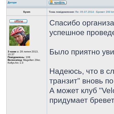
Догори
Syom
Тема повідомлення:
Re: 05.07.2014 - Бревет 200
Спасибо организа
успешное проведе
Было приятно уви
З нами з:
28 липня 2013,
10:37
Повідомлень:
108
Велосипед:
Magellan 29er,
Kellys Arc 1.0
Надеюсь, что в с
транзит" вновь п
А может клуб "Ve
придумает бревет