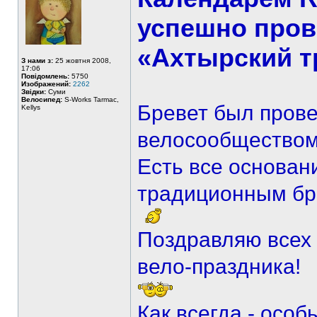
успешно пров
«Ахтырский т
З нами з:
25 жовтня 2008,
17:06
Повідомлень:
5750
Изображений:
2262
Звідки:
Суми
Велосипед:
S-Works Tarmac,
Бревет был прове
Kellys
велосообществом
Есть все основан
традиционным бр
Поздравляю всех 
вело-праздника!
Как всегда - осо