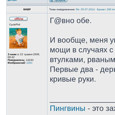
MABP
Тема повідомлення:
Re: 05.07.2014 - Бревет 200
Г@вно обе.
CyclePhil
И вообще, меня 
мощи в случаях 
З нами з:
22 травня 2006,
втулками, рваным
09:42
Повідомлень:
14242
Изображений:
2261
Первые два - дер
кривые руки.
______________
Пингвины
- это з