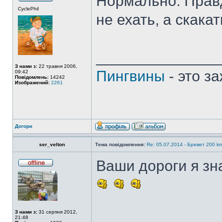
Нормально. Правд
CyclePhil
не ехать, а скакать
______________
З нами з:
22 травня 2006,
Пингвины
- это з
09:42
Повідомлень:
14242
Изображений:
2261
Догори
ser_velton
Тема повідомлення:
Re: 05.07.2014 - Бревет 200
Ваши дороги я з
З нами з:
31 серпня 2012,
21:48