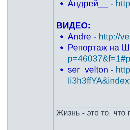
Андрей__ -
htt
ВИДЕО:
Andre -
http://
Репортаж на Ш
p=46037&f=1#
ser_velton -
htt
Ii3h3ffYA&inde
______________
Жизнь - это то, что