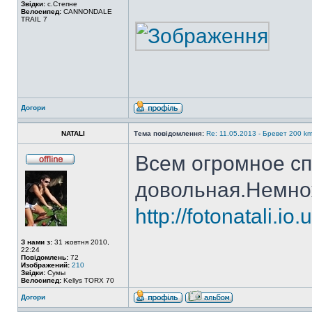
Звідки:
с.Степне
Велосипед:
CANNONDALE
TRAIL 7
Догори
NATALI
Тема повідомлення:
Re: 11.05.2013 - Бревет 200 
Всем огромное сп
довольная.Немно
http://fotonatali.i
З нами з:
31 жовтня 2010,
22:24
Повідомлень:
72
Изображений:
210
Звідки:
Сумы
Велосипед:
Kellys TORX 70
Догори