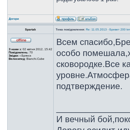
Догори
Spartak
Тема повідомлення:
Re: 11.05.2013 - Бревет 200 
Всем спасибо,Бре
З нами з:
02 квітня 2012, 15:42
особо помешала,х
Повідомлень:
70
Звідки:
г.Брянск
Велосипед:
Bianchi.Cube
сковородке.Все к
уровне.Атмосфер
подтверждение.
______________
И вечный бой,пок