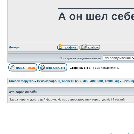
______________
А он шел себ
Догори
Показувати повідомлення за:
Сторінка
1
з
8
[ 114 повідомлень ]
Список форумів
»
Веломарафони, бревети (200, 300, 400, 600, 1200+ км)
»
Звіти 
Хто зараз онлайн
Зараз переглядають цей форум: Немає зареєстрованих користувачів і 4 гостей