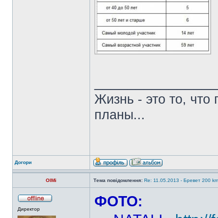
______________
Жизнь - это то, что
планы...
Догори
OlMi
Тема повідомлення:
Re: 11.05.2013 - Бревет 200 k
ФОТО:
Директор