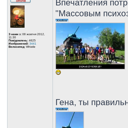
Впечатления пот
"Массовым психоз
З нами з:
08 жовтня 2012,
11:30
Повідомлень:
4625
Изображений:
3441
Велосипед:
Whistle
Гена, ты правил