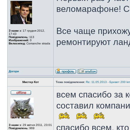
веломарафоне! С
Все чаще прихожу
З нами з:
17 грудня 2012,
17:43
Повідомлень:
113
ремонтируют ла
Изображений:
0
Велосипед:
Comanche strada
Догори
Мистер Кот
Тема повідомлення:
Re: 11.05.2013 - Бревет 200 
всем спасибо за к
составил компанию
спасибо всем, кт
З нами з:
29 квітня 2011, 23:01
Повідомлень:
969