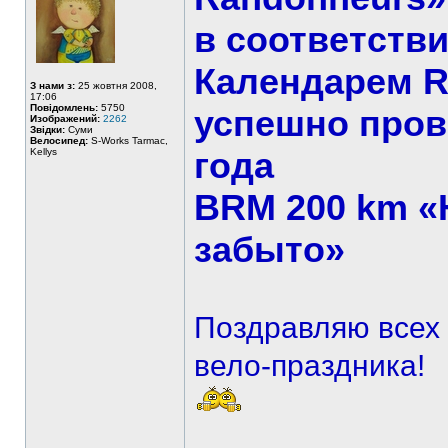
в соответств
Календарем
З нами з:
25 жовтня 2008,
17:06
Повідомлень:
5750
успешно пров
Изображений:
2262
Звідки:
Суми
Велосипед:
S-Works Tarmac,
года
Kellys
BRM 200 km «Н
забыто»
Поздравляю всех 
вело-праздника!