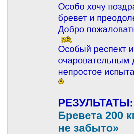
Особо хочу поздра
бревет и преодол
Добро пожаловат
Особый респект 
очаровательным 
непростое испыта
РЕЗУЛЬТАТЫ
Бревета 200 к
не забыто»