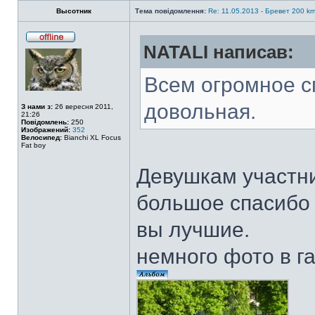
Высотник
Тема повідомлення:
Re: 11.05.2013 - Бревет 200 
NATALI написав:
Всем огромное с
довольная.
З нами з:
26 вересня 2011,
21:26
Повідомлень:
250
Изображений:
352
Велосипед:
Bianchi ХL Focus
Fat boy
Девушкам участн
большое спасиб
вы лучшие.
немного фото в г