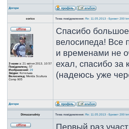
Догори
coricx
Тема повідомлення:
Re: 11.05.2013 - Бревет 200 
Спасибо большое 
велосипеда! Все 
и временами не о
ехал, спасибо за 
З нами з:
21 квітня 2013, 10:57
Повідомлень:
57
Изображений:
29
(надеюсь уже чер
Звідки:
Котельва
Велосипед:
Merida Scultura
Comp 905
Догори
Dimazarudniy
Тема повідомлення:
Re: 11.05.2013 - Бревет 200 
Первый раз участ