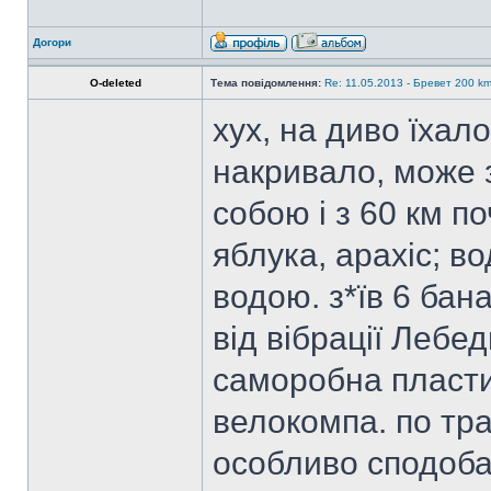
Догори
O-deleted
Тема повідомлення:
Re: 11.05.2013 - Бревет 200 
хух, на диво їхало
накривало, може з
собою і з 60 км п
яблука, арахіс; во
водою. з*їв 6 бана
від вібрації Лебе
саморобна пластин
велокомпа. по тра
особливо сподоба