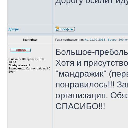
Дорогу осилит ид
Догори
Starlighter
Тема повідомлення:
Re: 11.05.2013 - Бревет 200 
Большое-пребольш
З нами з:
09 травня 2013,
Хотя и присутств
10:44
Повідомлень:
7
Велосипед:
Cannondale trail 6
"мандражик" (пер
29er
понравилось!!! З
организация. Обя
СПАСИБО!!!