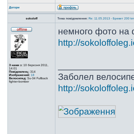
Догори
sokoloff
Тема повідомлення:
Re: 11.05.2013 - Бревет 200 
немного фото на 
http://sokoloffole
______________
З нами з:
10 березня 2011,
14:01
Повідомлень:
314
Заболел велосипе
Изображений:
18
Велосипед:
Su-34 Fullback
fighter-bomber
http://sokoloffoleg.