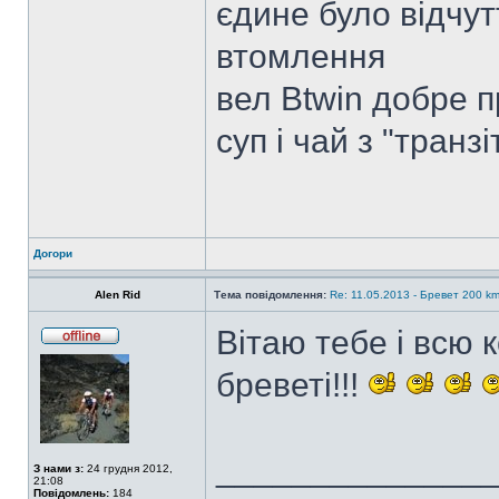
єдине було відчутт
втомлення
вел Btwin добре п
суп і чай з "транз
Догори
Alen Rid
Тема повідомлення:
Re: 11.05.2013 - Бревет 200 
Вітаю тебе і всю 
бреветі!!!
______________
З нами з:
24 грудня 2012,
21:08
Повідомлень:
184