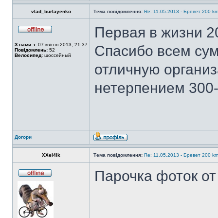
vlad_burlayenko
Тема повідомлення:
Re: 11.05.2013 - Бревет 200 
Первая в жизни 2
З нами з:
07 квітня 2013, 21:37
Спасибо всем сум
Повідомлень:
52
Велосипед:
шоссейный
отличную органи
нетерпением 300-х
Догори
XXel4ik
Тема повідомлення:
Re: 11.05.2013 - Бревет 200 
Парочка фоток о