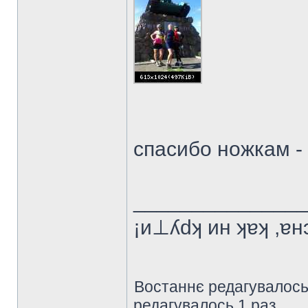
спасибо ножкам -
______________
¡и⊥ʎdʞ ин ʞɐʞ ,ɐ
Востаннє редагувалос
редагувалось 1 раз.