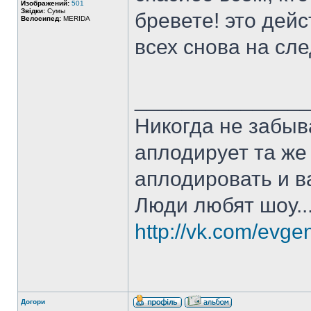
Изображений:
501
Звідки:
Сумы
бревете! это дейс
Велосипед:
MERIDA
всех снова на сл
______________
Никогда не забыв
аплодирует та же
аплодировать и в
Люди любят шоу..
http://vk.com/evge
Догори