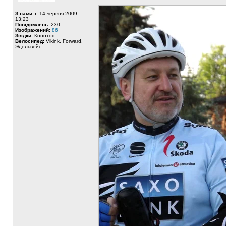
З нами з:
14 червня 2009,
13:23
Повідомлень:
230
Изображений:
86
Звідки:
Конотоп
Велосипед:
Vikink. Forward.
Эдельвейс