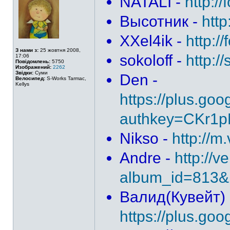
NATALI -
http:/
Высотник -
htt
XXel4ik -
http:/
З нами з:
25 жовтня 2008,
sokoloff -
http:/
17:06
Повідомлень:
5750
Изображений:
2262
Звідки:
Суми
Den -
Велосипед:
S-Works Tarmac,
Kellys
https://plus.g
authkey=CKr1
Nikso -
http://
Andre -
http://
album_id=813&
Валид(Кувейт) 
https://plus.g