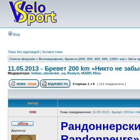
Вхід
Теми без відповідей
|
Активні теми
Список форумів
»
Веломарафони, бревети (200, 300, 400, 600, 1200+ км)
»
Звіти 
11.05.2013 - Бревет 200 km «Никто не заб
Модератори:
Indian
,
alexander_ua
,
Realyst
,
MABP
,
Mina
Сторінка
1
з
8
[ 114 повідомлень ]
Автор
OlMi
Тема повідомлення:
11.05.2013 - Бревет 200 km «Н
Рандоннерски
Директор
Randonneurs»