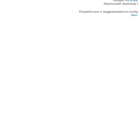
Працює на
phpB
Український переклад
Разработано и поддерживается сообщес
dire