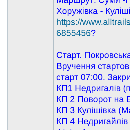
Хоружівка - Куліш
https://www.alltra
6855456
?
Старт. Покровська
Вручення стартови
старт 07:00. Закри
КП1 Недригалів (
КП 2 Поворот на Б
КП 3 Кулішівка (
КП 4 Недригайлів