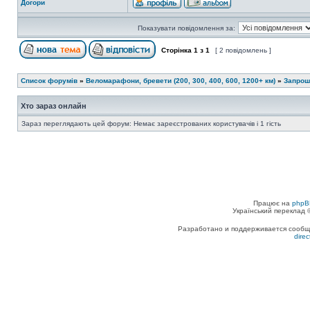
Догори
Показувати повідомлення за:
Сторінка
1
з
1
[ 2 повідомлень ]
Список форумів
»
Веломарафони, бревети (200, 300, 400, 600, 1200+ км)
»
Запрош
Хто зараз онлайн
Зараз переглядають цей форум: Немає зареєстрованих користувачів і 1 гість
Працює на
phpB
Український переклад
Разработано и поддерживается сообщес
dire