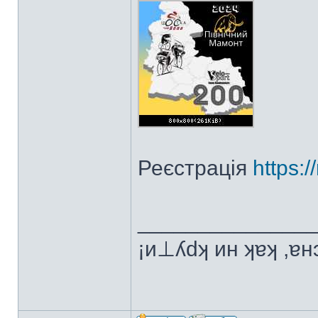
Реєстрація
https:
______________
¡и⊥ʎdʞ ин ʞɐʞ ,ɐ