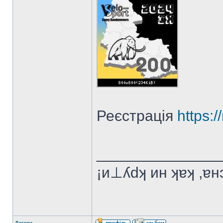
Реєстрація
https:
______________
¡и⊥ʎdʞ ин ʞɐʞ ,ɐ
Догори