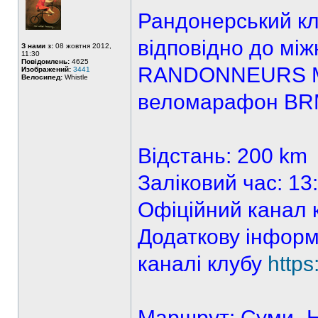
Рандонерський кл
відповідно до мі
З нами з:
08 жовтня 2012,
11:30
Повідомлень:
4625
RANDONNEURS M
Изображений:
3441
Велосипед:
Whistle
веломарафон BR
Відстань: 200 km
Заліковий час: 13
Офіційний канал 
Додаткову інформ
каналі клубу
http
Маршрут: Суми -Не