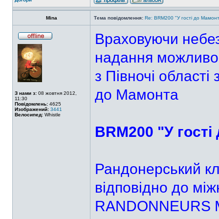
Mina
Тема повідомлення:
Re: BRM200 "У гості до Мамонт
Враховуючи небезп
надання можливос
з Півночі област
до Мамонта
З нами з:
08 жовтня 2012,
11:30
Повідомлень:
4625
Изображений:
3441
Велосипед:
Whistle
BRM200 "У гості 
Рандонерський кл
відповідно до мі
RANDONNEURS M