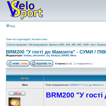
Вхід
Теми без відповідей
|
Активні теми
Список форумів
»
Веломарафони, бревети (200, 300, 400, 600, 1200+ км)
»
Запрош
BRM200 "У гості до Мамонта" - СУМИ / ПІВ
Модератори:
Indian
,
alexander_ua
,
Realyst
,
MABP
,
Mina
Сторінка
1
з
1
[ 2 повідомлень ]
Автор
Mina
Тема повідомлення:
BRM200 "У гості до Мамонта" -
BRM200 "У гості