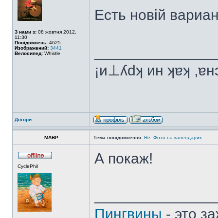
Есть новій вариан
З нами з:
08 жовтня 2012,
11:30
Повідомлень:
4625
______________
Изображений:
3441
Велосипед:
Whistle
¡и⊥ʎdʞ ин ʞɐʞ ,ɐ
Догори
MABP
Тема повідомлення:
Re: Фото на календарик
А покаж!
CyclePhil
______________
Пингвины
- это з