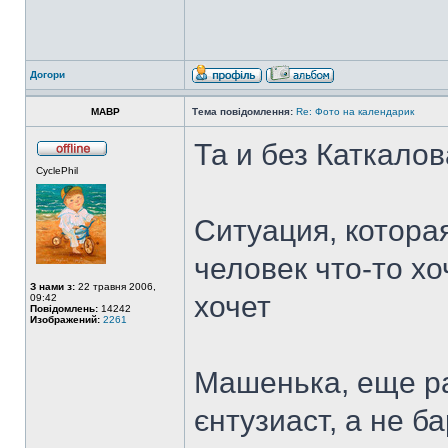
Догори
MABP
Тема повідомлення:
Re: Фото на календарик
Та и без Каткало
CyclePhil
Ситуация, котора
человек что-то хо
З нами з:
22 травня 2006,
хочет
09:42
Повідомлень:
14242
Изображений:
2261
Машенька, еще раз
єнтузиаст, а не ба