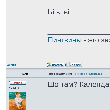
Ьі ьі ьі
______________
Пингвины
- это з
Догори
MABP
Тема повідомлення:
Re: Фото на календарик
Шо там? Календа
CyclePhil
______________