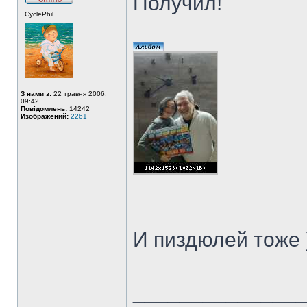
Получил!
CyclePhil
З нами з:
22 травня 2006,
09:42
Повідомлень:
14242
Изображений:
2261
И пиздюлей тоже 
______________