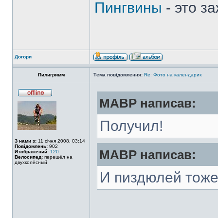
Пингвины
- это з
Догори
Пилигримм
Тема повідомлення:
Re: Фото на календарик
MABP написав:
Получил!
З нами з:
11 січня 2008, 03:14
Повідомлень:
902
MABP написав:
Изображений:
120
Велосипед:
перешёл на
двухколёсный
И пиздюлей тоже