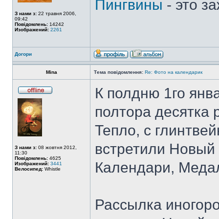
Пингвины
- это з
З нами з:
22 травня 2006,
09:42
Повідомлень:
14242
Изображений:
2261
Догори
Mina
Тема повідомлення:
Re: Фото на календарик
К полдню 1го янв
полтора десятка 
Тепло, с глинтве
встретили Новый 
З нами з:
08 жовтня 2012,
11:30
Повідомлень:
4625
Календари, Медал
Изображений:
3441
Велосипед:
Whistle
Рассылка иногоро