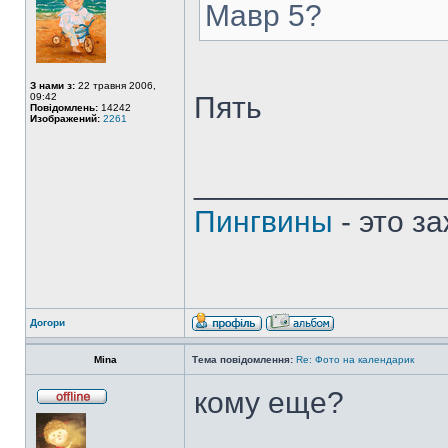
Мавр 5?
З нами з:
22 травня 2006,
09:42
Пять
Повідомлень:
14242
Изображений:
2261
______________
Пингвины
- это з
Догори
Mina
Тема повідомлення:
Re: Фото на календарик
кому еще?