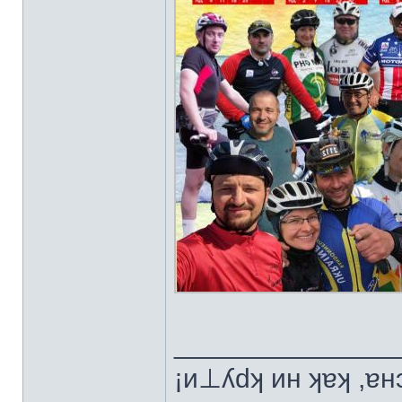
______________
¡и⊥ʎdʞ ин ʞɐʞ ,ɐ