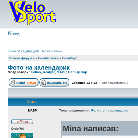
Вхід
Теми без відповідей
|
Активні теми
Список форумів
»
Велобалачки
»
ВелоКлуб
Фото на календарик
Модератори:
Indian
,
Realyst
,
MABP
,
Вальдемар
Сторінка
13
з
13
[ 190 повідомлень ]
Автор
MABP
Тема повідомлення:
Re: Фото на календарик
Mina написав:
CyclePhil