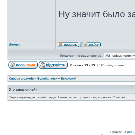
Ну значит было за
Догори
Показувати повідомлення за:
Сторінка
13
з
13
[ 190 повідомлень ]
Список форумів
»
Велобалачки
»
ВелоКлуб
Хто зараз онлайн
Зараз переглядають цей форум: Немає зареєстрованих користувачів і 2 гостей
Працює на
phpB