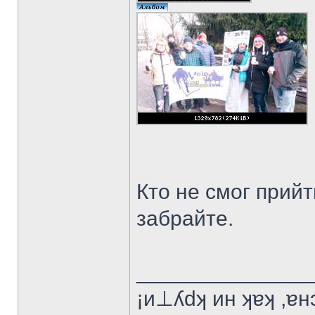
Кто не смог прийт
забрайте.
______________
¡и⊥ʎdʞ ин ʞɐʞ ,ɐ