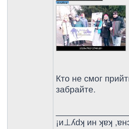
Кто не смог прийт
забрайте.
______________
¡и⊥ʎdʞ ин ʞɐʞ ,ɐ