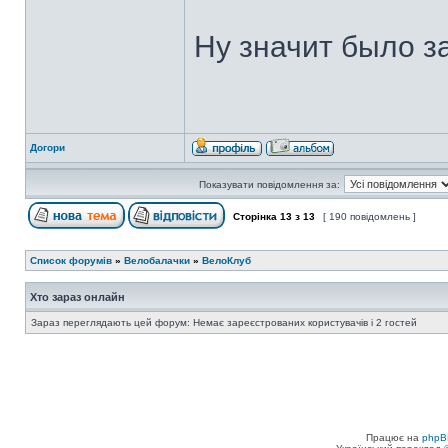
Ну значит было за
Догори
Показувати повідомлення за:
Сторінка
13
з
13
[ 190 повідомлень ]
Список форумів
»
Велобалачки
»
ВелоКлуб
Хто зараз онлайн
Зараз переглядають цей форум: Немає зареєстрованих користувачів і 2 гостей
Працює на
phpB