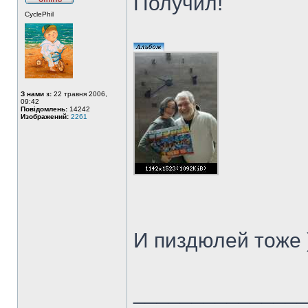
Получил!
CyclePhil
З нами з:
22 травня 2006,
09:42
Повідомлень:
14242
Изображений:
2261
И пиздюлей тоже 
______________