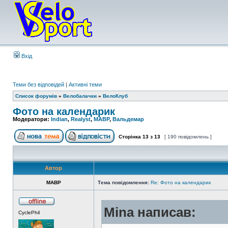
Вхід
Теми без відповідей
|
Активні теми
Список форумів
»
Велобалачки
»
ВелоКлуб
Фото на календарик
Модератори:
Indian
,
Realyst
,
MABP
,
Вальдемар
Сторінка
13
з
13
[ 190 повідомлень ]
Автор
MABP
Тема повідомлення:
Re: Фото на календарик
Mina написав:
CyclePhil