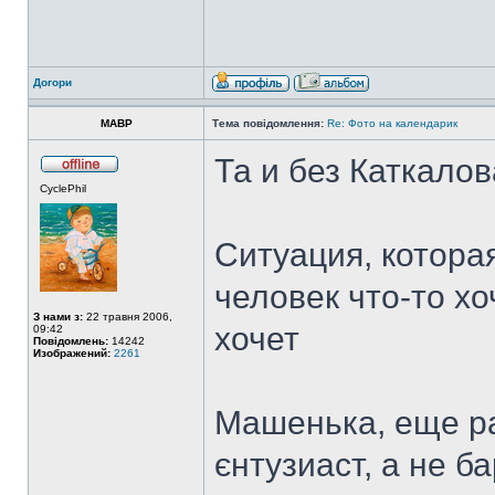
Догори
MABP
Тема повідомлення:
Re: Фото на календарик
Та и без Каткало
CyclePhil
Ситуация, котора
человек что-то хо
З нами з:
22 травня 2006,
хочет
09:42
Повідомлень:
14242
Изображений:
2261
Машенька, еще раз
єнтузиаст, а не ба