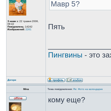
Мавр 5?
З нами з:
22 травня 2006,
09:42
Пять
Повідомлень:
14242
Изображений:
2261
______________
Пингвины
- это з
Догори
Mina
Тема повідомлення:
Re: Фото на календарик
кому еще?