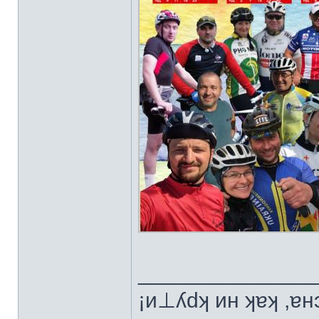
______________
¡и⊥ʎdʞ ин ʞɐʞ ,ɐ