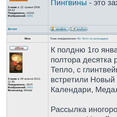
Пингвины
- это з
З нами з:
22 травня 2006,
09:42
Повідомлень:
14242
Изображений:
2261
Догори
Mina
Тема повідомлення:
Re: Фото на календарик
К полдню 1го янв
полтора десятка 
Тепло, с глинтве
встретили Новый 
З нами з:
08 жовтня 2012,
11:30
Повідомлень:
4625
Календари, Медал
Изображений:
3441
Велосипед:
Whistle
Рассылка иногоро