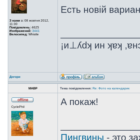
Есть новій вариан
З нами з:
08 жовтня 2012,
11:30
Повідомлень:
4625
______________
Изображений:
3441
Велосипед:
Whistle
¡и⊥ʎdʞ ин ʞɐʞ ,ɐ
Догори
MABP
Тема повідомлення:
Re: Фото на календарик
А покаж!
CyclePhil
______________
Пингвины
- это з