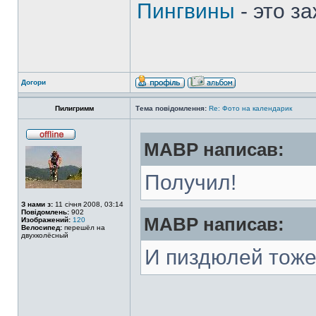
Пингвины
- это з
Догори
Пилигримм
Тема повідомлення:
Re: Фото на календарик
MABP написав:
Получил!
З нами з:
11 січня 2008, 03:14
Повідомлень:
902
MABP написав:
Изображений:
120
Велосипед:
перешёл на
двухколёсный
И пиздюлей тоже