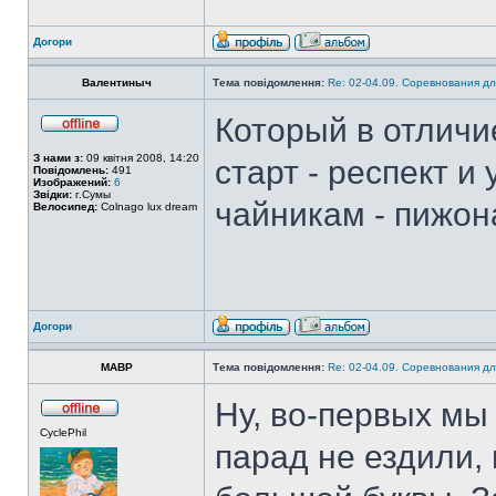
Догори
Валентиныч
Тема повідомлення:
Re: 02-04.09. Соревнования дл
Который в отличи
З нами з:
09 квітня 2008, 14:20
старт - респект и
Повідомлень:
491
Изображений:
6
Звідки:
г.Сумы
чайникам - пижон
Велосипед:
Colnago lux dream
Догори
MABP
Тема повідомлення:
Re: 02-04.09. Соревнования дл
Ну, во-первых мы 
CyclePhil
парад не ездили, 