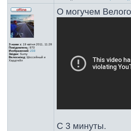
О могучем Велог
З нами з:
19 квітня 2011, 11:28
Повідомлень:
970
Изображений:
233
Звідки:
Sumy
Велосипед:
Шоссейный и
Хардтейл
С 3 минуты.