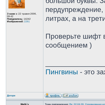
большой буквы. З
пердупреждение, 
З нами з:
22 травня 2006,
литрах, а на трет
09:42
Повідомлень:
14242
Изображений:
2261
Проверьте шифт 
сообщением )
______________
Пингвины
- это з
Догори
Malik`s
Тема повідомлення:
Re: 02-04.09. Соревнования дл