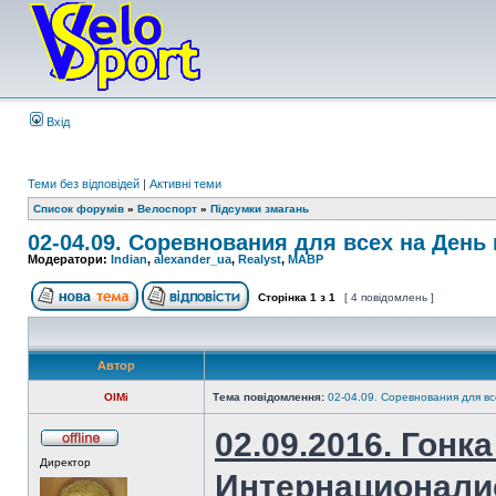
Вхід
Теми без відповідей
|
Активні теми
Список форумів
»
Велоспорт
»
Підсумки змагань
02-04.09. Соревнования для всех на День
Модератори:
Indian
,
alexander_ua
,
Realyst
,
MABP
Сторінка
1
з
1
[ 4 повідомлень ]
Автор
OlMi
Тема повідомлення:
02-04.09. Соревнования для вс
02.09.2016. Гонка
Директор
Интернационали