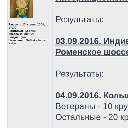
Результаты:
З нами з:
25 жовтня 2008,
17:06
Повідомлень:
5750
Изображений:
2262
Звідки:
Суми
03.09.2016. Инди
Велосипед:
S-Works Tarmac,
Kellys
Роменское шосс
Результаты:
04.09.2016. Коль
Ветераны - 10 кру
Остальные - 20 к