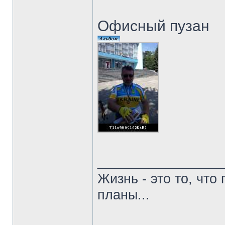
Офисный пузан
______________
Жизнь - это то, что
планы...