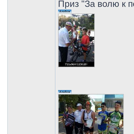
Приз "За волю к п