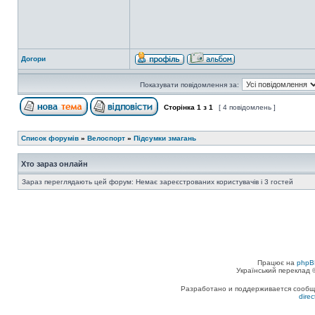
Догори
Показувати повідомлення за:
Сторінка
1
з
1
[ 4 повідомлень ]
Список форумів
»
Велоспорт
»
Підсумки змагань
Хто зараз онлайн
Зараз переглядають цей форум: Немає зареєстрованих користувачів і 3 гостей
Працює на
phpB
Український переклад
Разработано и поддерживается сообщес
dire