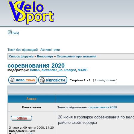
Вхід
Теми без відповідей
|
Активні теми
Список форумів
»
Велоспорт
»
Оголошення про змагання
соревнования 2020
Модератори:
Indian
,
alexander_ua
,
Realyst
,
MABP
Сторінка
1
з
1
[ 2 повідомлень ]
Автор
Валентиныч
Тема повідомлення:
соревнования 2020
20 июня в горпарке соревнования по вел
районе скейт-городка
З нами з:
09 квітня 2008, 14:20
Повідомлень:
491