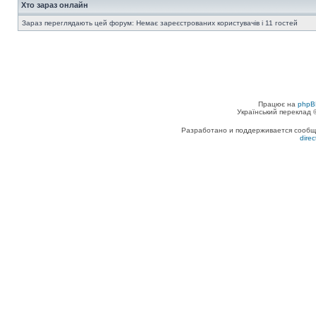
Хто зараз онлайн
Зараз переглядають цей форум: Немає зареєстрованих користувачів і 11 гостей
Працює на
phpB
Український переклад
Разработано и поддерживается сообщес
dire