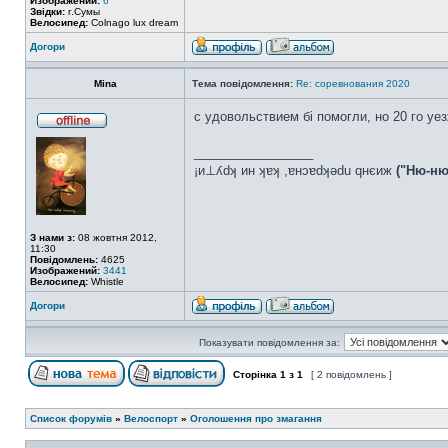
Изображений:
6
Звідки:
г.Сумы
Велосипед:
Colnago lux dream
Догори
Mina
Тема повідомлення:
Re: соревнования 2020
с удовольствием бі помогли, но 20 го уе
_________________
¡и⊥ʎdʞ ин ʞɐʞ ,ɐнɔɐdʞǝdu qнєиж
("Ню-ню
З нами з:
08 жовтня 2012,
11:30
Повідомлень:
4625
Изображений:
3441
Велосипед:
Whistle
Догори
Показувати повідомлення за:
Сторінка
1
з
1
[ 2 повідомлень ]
Список форумів
»
Велоспорт
»
Оголошення про змагання