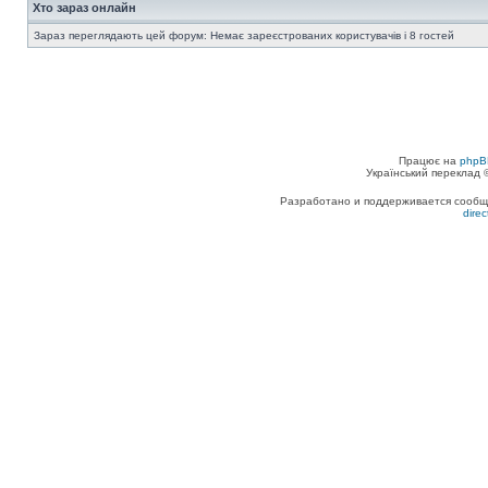
Хто зараз онлайн
Зараз переглядають цей форум: Немає зареєстрованих користувачів і 8 гостей
Працює на
phpB
Український переклад
Разработано и поддерживается сообщес
dire