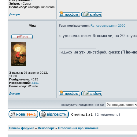
Изображений:
6
Звідки:
г.Сумы
Велосипед:
Colnago lux dream
Догори
Mina
Тема повідомлення:
Re: соревнования 2020
с удовольствием бі помогли, но 20 го уе
_________________
¡и⊥ʎdʞ ин ʞɐʞ ,ɐнɔɐdʞǝdu qнєиж
("Ню-ню
З нами з:
08 жовтня 2012,
11:30
Повідомлень:
4625
Изображений:
3441
Велосипед:
Whistle
Догори
Показувати повідомлення за:
Сторінка
1
з
1
[ 2 повідомлень ]
Список форумів
»
Велоспорт
»
Оголошення про змагання