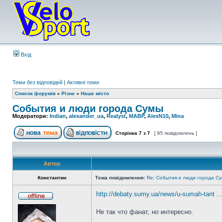
Вхід
Теми без відповідей
|
Активні теми
Список форумів
»
Різне
»
Наше місто
События и люди города Сумы
Модератори:
Indian
,
alexander_ua
,
Realyst
,
MABP
,
AlexN10
,
Mina
Сторінка
7
з
7
[ 95 повідомлень ]
Автор
Константин
Тема повідомлення:
Re: События и люди города С
http://debaty.sumy.ua/news/u-sumah-tant ...
Не так что фанат, но интересно.