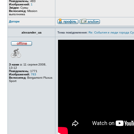
Повідомлень:
483
Изображений:
1
Звідки:
Сумы
Велосипед:
Mission
выполнима
Догори
alexander_ua
Тема повідомлення:
Re: События и люди города С
З нами з:
11 серпня 2008,
13:12
Повідомлень:
1771
Изображений:
783
Велосипед:
Bergamont Fluxus
Sport