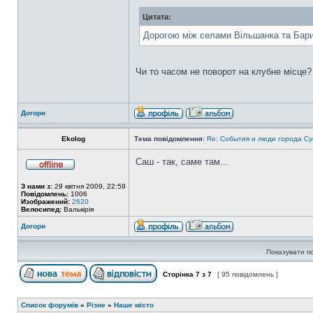
Цитата:
Дорогою між селами Вільшанка та Барил
Чи то часом не поворот на клубне місце?
Догори
Ekolog
Тема повідомлення:
Re: События и люди города С
Саш - так, саме там...
З нами з:
29 квітня 2009, 22:59
Повідомлень:
1006
Изображений:
2620
Велосипед:
Валькірія
Догори
Показувати п
Сторінка
7
з
7
[ 95 повідомлень ]
Список форумів
»
Різне
»
Наше місто