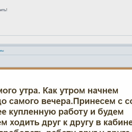
ить!
умы