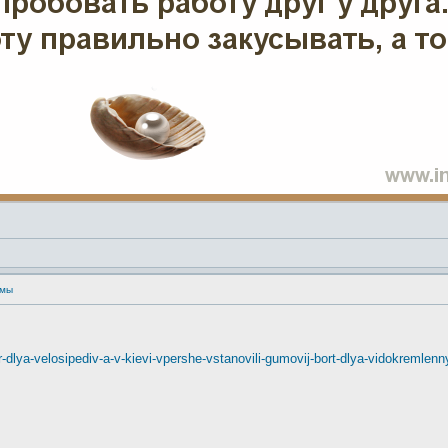
умы
dr-dlya-velosipediv-a-v-kievi-vpershe-vstanovili-gumovij-bort-dlya-vidokremlen