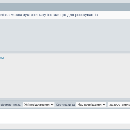
івка можна зустріти таку інсталяцію для росокупантів
умы
овідомлення за:
Сортувати за