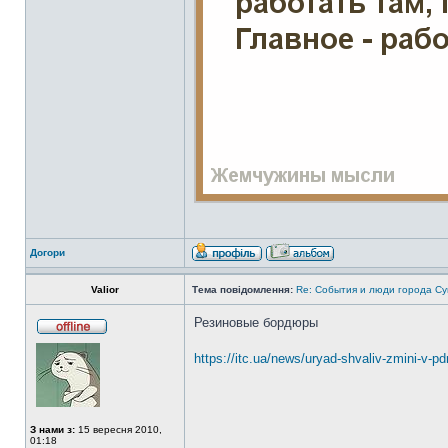
Догори
Valior
Тема повідомлення:
Re: События и люди города С
Резиновые бордюры
https://itc.ua/news/uryad-shvaliv-zmini-v-p
З нами з:
15 вересня 2010,
01:18