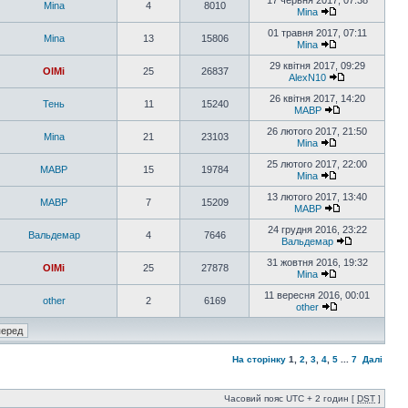
17 червня 2017, 07:38
Mina
4
8010
Mina
01 травня 2017, 07:11
Mina
13
15806
Mina
29 квітня 2017, 09:29
OlMi
25
26837
AlexN10
26 квітня 2017, 14:20
Тень
11
15240
MABP
26 лютого 2017, 21:50
Mina
21
23103
Mina
25 лютого 2017, 22:00
MABP
15
19784
Mina
13 лютого 2017, 13:40
MABP
7
15209
MABP
24 грудня 2016, 23:22
Вальдемар
4
7646
Вальдемар
31 жовтня 2016, 19:32
OlMi
25
27878
Mina
11 вересня 2016, 00:01
other
2
6169
other
На сторінку
1
,
2
,
3
,
4
,
5
...
7
Далі
Часовий пояс UTC + 2 годин [
DST
]