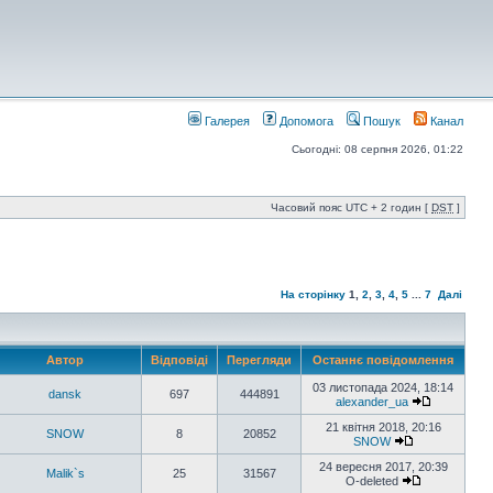
Галерея
Допомога
Пошук
Канал
Сьогодні: 08 серпня 2026, 01:22
Часовий пояс UTC + 2 годин [
DST
]
На сторінку
1
,
2
,
3
,
4
,
5
...
7
Далі
Автор
Відповіді
Перегляди
Останнє повідомлення
03 листопада 2024, 18:14
dansk
697
444891
alexander_ua
21 квітня 2018, 20:16
SNOW
8
20852
SNOW
24 вересня 2017, 20:39
Malik`s
25
31567
O-deleted