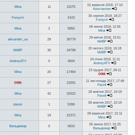
01 вересня 2018, 17:10
Mina
11
11575
Константин
30 серпня 2018, 18:27
Fomych
0
4103
Fomych
09 липня 2018, 11:56
Mina
2
5850
Mina
29 квітня 2018, 15:51
alexander_ua
29
36779
MABP
20 лютого 2018, 16:18
MABP
30
34798
MABP
24 січня 2018, 11:11
AndreyATV
0
4604
AndreyATV
23 грудня 2017, 09:11
Mina
20
17464
OlMi
11 листопада 2017, 17:48
OlMi
27
22001
Pavell
28 жовтня 2017, 19:19
Mina
42
32022
Pavell
06 жовтня 2017, 10:19
dansk
1
5399
MABP
09 вересня 2017, 22:11
Mina
19
22371
Mina
05 липня 2017, 01:25
Вальдемар
0
4810
Вальдемар