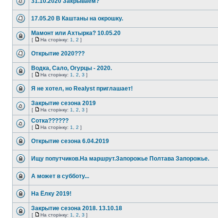
31.10.2020 Закрываем?
17.05.20 В Каштаны на окрошку.
Мамонт или Ахтырка? 10.05.20
[
На сторінку:
1
,
2
]
Открытие 2020???
Водка, Сало, Огурцы - 2020.
[
На сторінку:
1
,
2
,
3
]
Я не хотел, но Realyst приглашает!
Закрытие сезона 2019
[
На сторінку:
1
,
2
,
3
]
Сотка??????
[
На сторінку:
1
,
2
]
Открытие сезона 6.04.2019
Ищу попутчиков.На маршрут.Запорожье Полтава Запорожье.
А может в субботу...
На Ёлку 2019!
Закрытие сезона 2018. 13.10.18
[
На сторінку:
1
,
2
,
3
]