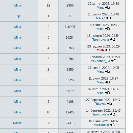
19 квітня 2026, 19:39
Mina
12
2956
Mina
25 липня 2025, 10:48
Zip
1
2113
MABP
25 січня 2025, 15:55
Mina
2
116905
Mina
15 лютого 2024, 22:54
Mina
6
16284
Пилигримм
23 грудня 2023, 00:29
Mina
4
3763
OlMi
16 лютого 2023, 12:50
Mina
6
9796
alexander_ua
21 липня 2022, 10:05
Mina
2
3950
Mina
11 січня 2022, 16:27
Mina
3
5526
Mina
07 квітня 2021, 14:36
Mina
2
5679
Mina
27 березня 2021, 12:17
Mina
2
4168
Realyst
14 березня 2021, 21:47
Mina
18
12427
Пилигримм
16 січня 2021, 14:32
MABP
38
24315
Константин
31 жовтня 2020, 09:08