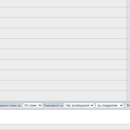
зувати теми за:
Сортувати за