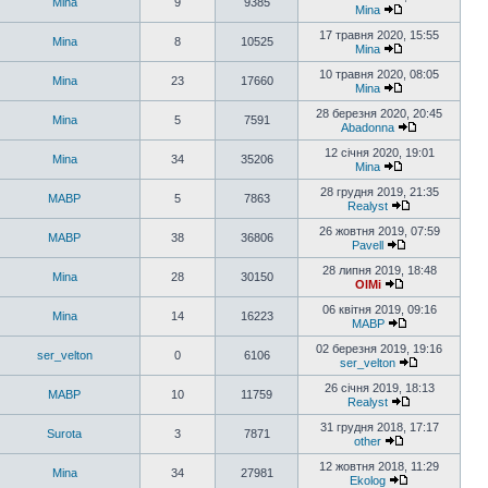
Mina
9
9385
Mina
17 травня 2020, 15:55
Mina
8
10525
Mina
10 травня 2020, 08:05
Mina
23
17660
Mina
28 березня 2020, 20:45
Mina
5
7591
Abadonna
12 січня 2020, 19:01
Mina
34
35206
Mina
28 грудня 2019, 21:35
MABP
5
7863
Realyst
26 жовтня 2019, 07:59
MABP
38
36806
Pavell
28 липня 2019, 18:48
Mina
28
30150
OlMi
06 квітня 2019, 09:16
Mina
14
16223
MABP
02 березня 2019, 19:16
ser_velton
0
6106
ser_velton
26 січня 2019, 18:13
MABP
10
11759
Realyst
31 грудня 2018, 17:17
Surota
3
7871
other
12 жовтня 2018, 11:29
Mina
34
27981
Ekolog