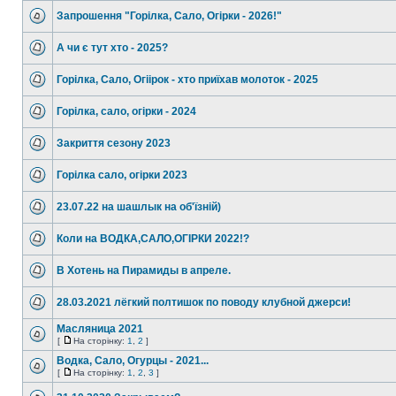
Запрошення "Горілка, Сало, Огірки - 2026!"
А чи є тут хто - 2025?
Горілка, Сало, Огіірок - хто приїхав молоток - 2025
Горілка, сало, огірки - 2024
Закриття сезону 2023
Горілка сало, огірки 2023
23.07.22 на шашлык на об'їзній)
Коли на ВОДКА,САЛО,ОГІРКИ 2022!?
В Хотень на Пирамиды в апреле.
28.03.2021 лёгкий полтишок по поводу клубной джерси!
Масляница 2021
[
На сторінку:
1
,
2
]
Водка, Сало, Огурцы - 2021...
[
На сторінку:
1
,
2
,
3
]