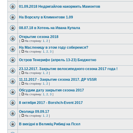
01.09.2018 Недригайлов накормить Мамонтов
На Ворсклу в Климентове 1.09
08.07.18 в Хотень на Ивана Купала
Открытие сезона 2018
[
На сторінку:
1
,
2
]
На Масленицу в этом году соберемся?
[
На сторінку:
1
,
2
,
3
]
Остров Тенерифе (апрель 13-23) Бюджетно
23.12.2017. Закрытие велосипедного сезона 2017 года !
[
На сторінку:
1
,
2
]
11.11.2017 - Закрытие сезона 2017. ДР VSSR
[
На сторінку:
1
,
2
]
Обсудим дату закрытия сезона 2017
[
На сторінку:
1
,
2
,
3
]
8 октября 2017 - Borshch-Event 2017
Околица 09.09.17
[
На сторінку:
1
,
2
]
В вихідні в Вeликіц Рибиці на Псeл