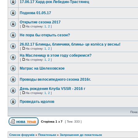
17.06.17 Хард-рок Лебедин-Трастянец
Подкова 01.05.17
Открытие сезона 2017
[
На сторінку:
1
,
2
]
Не пора бы открыть сезон?
26.02.17 Блинцы, блинчики, блины- це колёса у весны!
[
На сторінку:
1
,
2
]
На Масленицу в этом году соберемся?
[
На сторінку:
1
,
2
]
Матрас на Шелеховское
Проводы велосипедного сезона 2016г.
День рождения Клуба VSSR - 2016 г
[
На сторінку:
1
,
2
]
Проведать идолов
Пока
Сторінка
1
з
7
[ Тем: 333 ]
Список форумів
»
Покатеньки
»
Запрошення до покатеньок