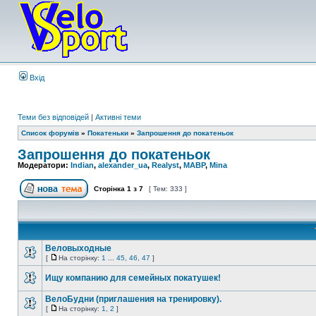
Вхід
Теми без відповідей
|
Активні теми
Список форумів
»
Покатеньки
»
Запрошення до покатеньок
Запрошення до покатеньок
Модератори:
Indian
,
alexander_ua
,
Realyst
,
MABP
,
Mina
Сторінка
1
з
7
[ Тем: 333 ]
Веловыходные
[
На сторінку:
1
...
45
,
46
,
47
]
Ищу компанию для семейных покатушек!
ВелоБудни (приглашения на тренировку).
[
На сторінку:
1
,
2
]