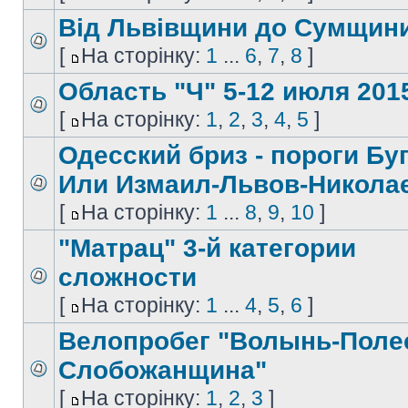
Від Львівщини до Сумщин
[
На сторінку:
1
...
6
,
7
,
8
]
Область "Ч" 5-12 июля 2015
[
На сторінку:
1
,
2
,
3
,
4
,
5
]
Одесский бриз - пороги Буг
Или Измаил-Львов-Никола
[
На сторінку:
1
...
8
,
9
,
10
]
"Матрац" 3-й категории
сложности
[
На сторінку:
1
...
4
,
5
,
6
]
Велопробег "Волынь-Поле
Слобожанщина"
[
На сторінку:
1
,
2
,
3
]