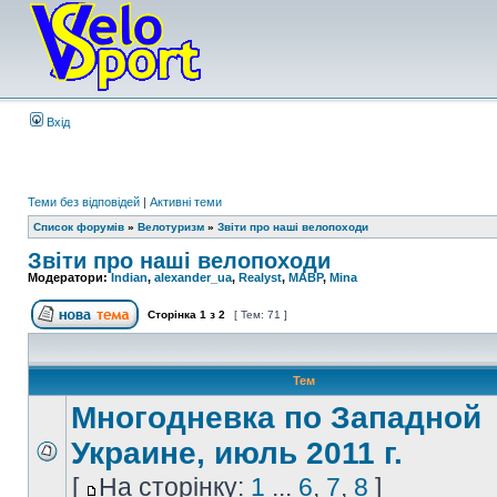
Вхід
Теми без відповідей
|
Активні теми
Список форумів
»
Велотуризм
»
Звіти про наші велопоходи
Звіти про наші велопоходи
Модератори:
Indian
,
alexander_ua
,
Realyst
,
MABP
,
Mina
Сторінка
1
з
2
[ Тем: 71 ]
Тем
Многодневка по Западной
Украине, июль 2011 г.
[
На сторінку:
1
...
6
,
7
,
8
]