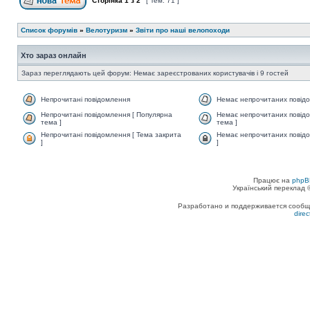
Сторінка
1
з
2
[ Тем: 71 ]
Список форумів
»
Велотуризм
»
Звіти про наші велопоходи
Хто зараз онлайн
Зараз переглядають цей форум: Немає зареєстрованих користувачів і 9 гостей
Непрочитані повідомлення
Немає непрочитаних повід
Непрочитані повідомлення [ Популярна
Немає непрочитаних повідо
тема ]
тема ]
Непрочитані повідомлення [ Тема закрита
Немає непрочитаних повідо
]
]
Працює на
phpB
Український переклад
Разработано и поддерживается сообщес
dire