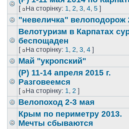
[
На сторінку:
1
,
2
,
3
,
4
,
5
]
"невеличка" велоподорож 
Велотуризм в Карпатах су
беспощаден
[
На сторінку:
1
,
2
,
3
,
4
]
Май "укропский"
(Р) 11-14 апреля 2015 г.
Разговеемся
[
На сторінку:
1
,
2
]
Велопоход 2-3 мая
Крым по периметру 2013.
Мечты сбываются