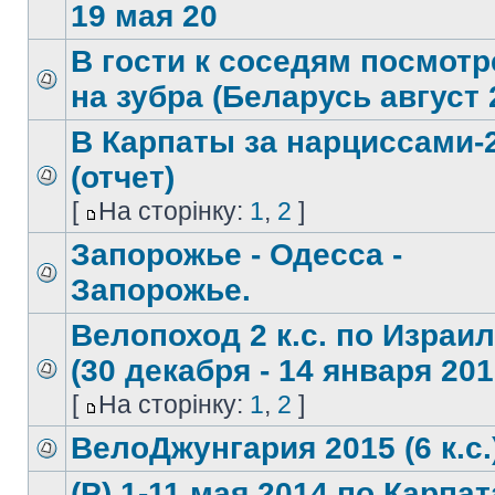
19 мая 20
В гости к соседям посмотр
на зубра (Беларусь август 
В Карпаты за нарциссами-
(отчет)
[
На сторінку:
1
,
2
]
Запорожье - Одесса -
Запорожье.
Велопоход 2 к.с. по Израи
(30 декабря - 14 января 201
[
На сторінку:
1
,
2
]
ВелоДжунгария 2015 (6 к.с.
(Р) 1-11 мая 2014 по Карпа