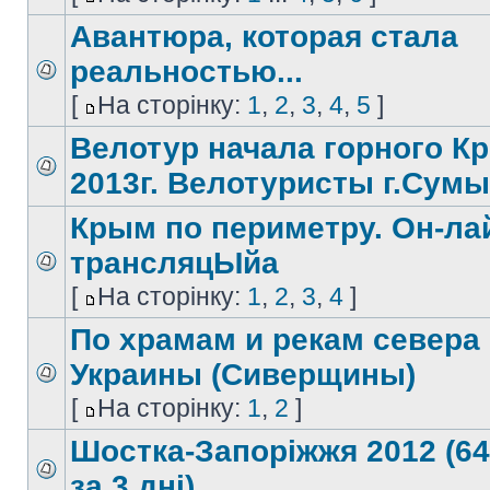
Авантюра, которая стала
реальностью...
[
На сторінку:
1
,
2
,
3
,
4
,
5
]
Велотур начала горного К
2013г. Велотуристы г.Сумы
Крым по периметру. Он-ла
трансляцЫйа
[
На сторінку:
1
,
2
,
3
,
4
]
По храмам и рекам севера
Украины (Сиверщины)
[
На сторінку:
1
,
2
]
Шостка-Запоріжжя 2012 (6
за 3 дні)