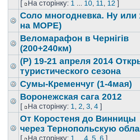
[
На сторінку:
1
...
10
,
11
,
12
]
Соло многодневка. Ну или 
на МОРЕ)
Веломарафон в Чернігів
(200+240км)
(Р) 19-21 апреля 2014 Отк
туристического сезона
Сумы-Кременчуг (1-4мая)
Воронежская сага 2012
[
На сторінку:
1
,
2
,
3
,
4
]
От Коростеня до Винницы
через Тернопольскую обла
[
На сторінку:
1
...
4
,
5
,
6
]