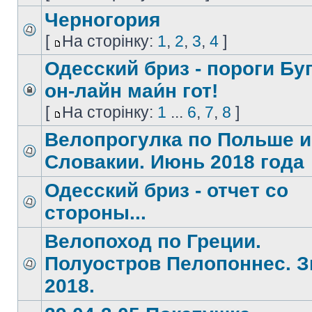
Черногория
[
На сторінку:
1
,
2
,
3
,
4
]
Одесский бриз - пороги Буг
он-лайн маи́н гот!
[
На сторінку:
1
...
6
,
7
,
8
]
Велопрогулка по Польше и
Словакии. Июнь 2018 года
Одесский бриз - отчет со
стороны...
Велопоход по Греции.
Полуостров Пелопоннес. 
2018.