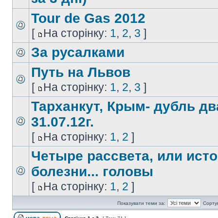
Tour de Gas 2012
[
На сторінку:
1
,
2
,
3
]
За русалками
Путь на Львов
[
На сторінку:
1
,
2
,
3
]
Тарханкут, Крым- дубль два
31.07.12г.
[
На сторінку:
1
,
2
]
Четыре рассвета, или ист
болезни... головы
[
На сторінку:
1
,
2
]
Показувати теми за:
Сорту