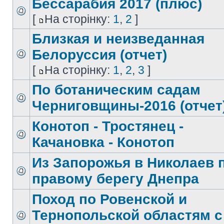
Бессарабия 2017 (плюс)
[
На сторінку:
1
,
2
]
Близкая и неизведанная
Белоруссия (отчет)
[
На сторінку:
1
,
2
,
3
]
По ботаническим садам
Черниговщины-2016 (отчет
Конотоп - Тростянец -
Качановка - Конотоп
Из Запорожья в Николаев 
правому берегу Днепра
Поход по Ровенской и
Тернопольской областям с