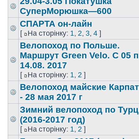
29.04-3.05 Покатушка
СуперМорюшка—600
СПАРТА он-лайн
[
На сторінку:
1
,
2
,
3
,
4
]
Велопоход по Польше.
Маршрут Green Velo. С 05 
14.08. 2017
[
На сторінку:
1
,
2
]
Велопоход майские Карпат
- 28 мая 2017 г
Зимний велопоход по Турц
(2016-2017 год)
[
На сторінку:
1
,
2
]