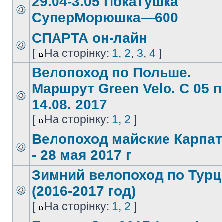
29.04-3.05 Покатушка
СуперМорюшка—600
СПАРТА он-лайн
[
На сторінку:
1
,
2
,
3
,
4
]
Велопоход по Польше.
Маршрут Green Velo. С 05 
14.08. 2017
[
На сторінку:
1
,
2
]
Велопоход майские Карпат
- 28 мая 2017 г
Зимний велопоход по Турц
(2016-2017 год)
[
На сторінку:
1
,
2
]