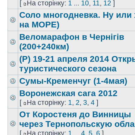
[
На сторінку:
1
...
10
,
11
,
12
]
Соло многодневка. Ну или 
на МОРЕ)
Веломарафон в Чернігів
(200+240км)
(Р) 19-21 апреля 2014 Отк
туристического сезона
Сумы-Кременчуг (1-4мая)
Воронежская сага 2012
[
На сторінку:
1
,
2
,
3
,
4
]
От Коростеня до Винницы
через Тернопольскую обла
[
На сторінку:
1
...
4
,
5
,
6
]