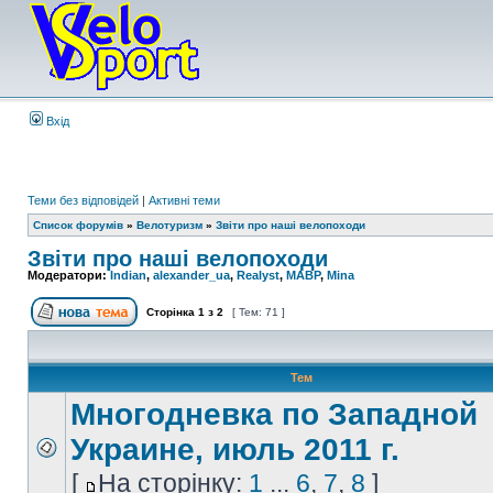
Вхід
Теми без відповідей
|
Активні теми
Список форумів
»
Велотуризм
»
Звіти про наші велопоходи
Звіти про наші велопоходи
Модератори:
Indian
,
alexander_ua
,
Realyst
,
MABP
,
Mina
Сторінка
1
з
2
[ Тем: 71 ]
Тем
Многодневка по Западной
Украине, июль 2011 г.
[
На сторінку:
1
...
6
,
7
,
8
]