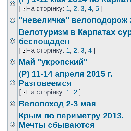
[
На сторінку:
1
,
2
,
3
,
4
,
5
]
"невеличка" велоподорож 
Велотуризм в Карпатах су
беспощаден
[
На сторінку:
1
,
2
,
3
,
4
]
Май "укропский"
(Р) 11-14 апреля 2015 г.
Разговеемся
[
На сторінку:
1
,
2
]
Велопоход 2-3 мая
Крым по периметру 2013.
Мечты сбываются