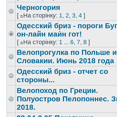
Черногория
[
На сторінку:
1
,
2
,
3
,
4
]
Одесский бриз - пороги Буг
он-лайн маи́н гот!
[
На сторінку:
1
...
6
,
7
,
8
]
Велопрогулка по Польше и
Словакии. Июнь 2018 года
Одесский бриз - отчет со
стороны...
Велопоход по Греции.
Полуостров Пелопоннес. 
2018.