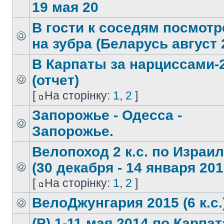
19 мая 20
В гости к соседям посмотр
на зубра (Беларусь август 
В Карпаты за нарциссами-
(отчет)
[
На сторінку:
1
,
2
]
Запорожье - Одесса -
Запорожье.
Велопоход 2 к.с. по Израи
(30 декабря - 14 января 201
[
На сторінку:
1
,
2
]
ВелоДжунгария 2015 (6 к.с.
(Р) 1-11 мая 2014 по Карпа