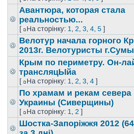
Авантюра, которая стала
реальностью...
[
На сторінку:
1
,
2
,
3
,
4
,
5
]
Велотур начала горного К
2013г. Велотуристы г.Сумы
Крым по периметру. Он-ла
трансляцЫйа
[
На сторінку:
1
,
2
,
3
,
4
]
По храмам и рекам севера
Украины (Сиверщины)
[
На сторінку:
1
,
2
]
Шостка-Запоріжжя 2012 (6
за 3 дні)