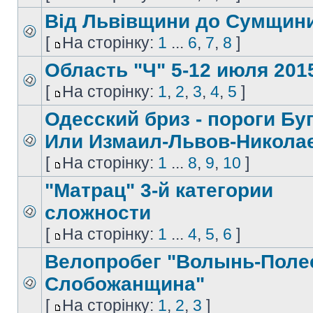
Від Львівщини до Сумщин
[
На сторінку:
1
...
6
,
7
,
8
]
Область "Ч" 5-12 июля 2015
[
На сторінку:
1
,
2
,
3
,
4
,
5
]
Одесский бриз - пороги Буг
Или Измаил-Львов-Никола
[
На сторінку:
1
...
8
,
9
,
10
]
"Матрац" 3-й категории
сложности
[
На сторінку:
1
...
4
,
5
,
6
]
Велопробег "Волынь-Поле
Слобожанщина"
[
На сторінку:
1
,
2
,
3
]