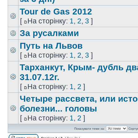
Tour de Gas 2012
[
На сторінку:
1
,
2
,
3
]
За русалками
Путь на Львов
[
На сторінку:
1
,
2
,
3
]
Тарханкут, Крым- дубль два
31.07.12г.
[
На сторінку:
1
,
2
]
Четыре рассвета, или ист
болезни... головы
[
На сторінку:
1
,
2
]
Показувати теми за:
Сорту