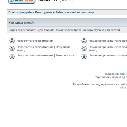
Сторінка
1
з
2
[ Тем: 71 ]
Список форумів
»
Велотуризм
»
Звіти про наші велопоходи
Хто зараз онлайн
Зараз переглядають цей форум: Немає зареєстрованих користувачів і 15 гостей
Непрочитані повідомлення
Немає непрочитаних повід
Непрочитані повідомлення [ Популярна
Немає непрочитаних повідо
тема ]
тема ]
Непрочитані повідомлення [ Тема закрита
Немає непрочитаних повідо
]
]
Працює на
phpB
Український переклад
Разработано и поддерживается сообщес
dire