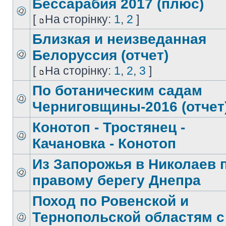
Бессарабия 2017 (плюс)
[
На сторінку:
1
,
2
]
Близкая и неизведанная
Белоруссия (отчет)
[
На сторінку:
1
,
2
,
3
]
По ботаническим садам
Черниговщины-2016 (отчет
Конотоп - Тростянец -
Качановка - Конотоп
Из Запорожья в Николаев 
правому берегу Днепра
Поход по Ровенской и
Тернопольской областям с