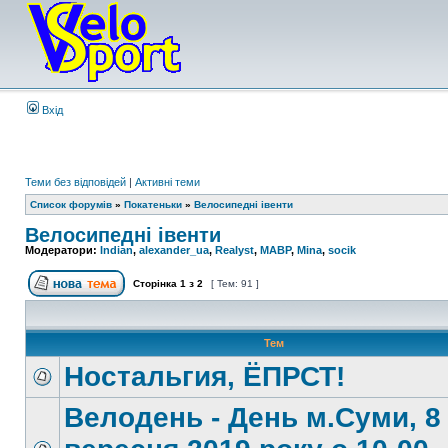
Вхід
Теми без відповідей
|
Активні теми
Список форумів
»
Покатеньки
»
Велосипедні івенти
Велосипедні івенти
Модератори:
Indian
,
alexander_ua
,
Realyst
,
MABP
,
Mina
,
socik
Сторінка
1
з
2
[ Тем: 91 ]
Тем
Ностальгия, ЁПРСТ!
Велодень - День м.Суми, 8