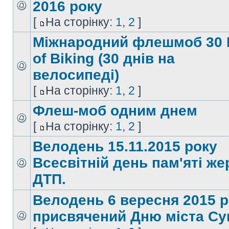
2016 року
[
На сторінку:
1
,
2
]
Міжнародний флешмоб 30 
of Biking (30 днів на
велосипеді)
[
На сторінку:
1
,
2
]
Флеш-моб одним днем
[
На сторінку:
1
,
2
]
Велодень 15.11.2015 року
Всесвітній день пам'яті же
ДТП.
Велодень 6 вересня 2015 р
присвячений Дню міста Су