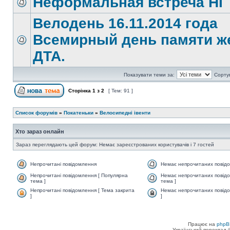
Неформальная встреча НГ
Велодень 16.11.2014 года
Всемирный день памяти ж
ДТА.
Показувати теми за:
Сорту
Сторінка
1
з
2
[ Тем: 91 ]
Список форумів
»
Покатеньки
»
Велосипедні івенти
Хто зараз онлайн
Зараз переглядають цей форум: Немає зареєстрованих користувачів і 7 гостей
Непрочитані повідомлення
Немає непрочитаних повід
Непрочитані повідомлення [ Популярна
Немає непрочитаних повідо
тема ]
тема ]
Непрочитані повідомлення [ Тема закрита
Немає непрочитаних повідо
]
]
Працює на
phpB
Український переклад