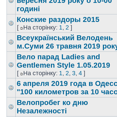
вересня 2019 року о 10-00
годині
Конские раздоры 2015
[
На сторінку:
1
,
2
]
Всеукраїнський Велодень
м.Суми 26 травня 2019 року
Вело парад Ladies and
Gentlemen Style 1.05.2019
[
На сторінку:
1
,
2
,
3
,
4
]
6 апреля 2019 года в Одес
"100 километров за 10 час
Велопробег ко дню
Незалежності