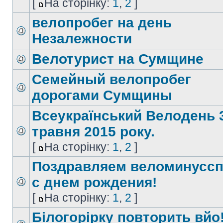
[
На сторінку:
1
,
2
]
велопробег на день
Незалежности
Велотурист на Сумщине
Семейный велопробег
дорогами Сумщины
Всеукраїнський Велодень 
травня 2015 року.
[
На сторінку:
1
,
2
]
Поздравляем веломинуссп
с днем рождения!
[
На сторінку:
1
,
2
]
Білогорірку повторить вйо