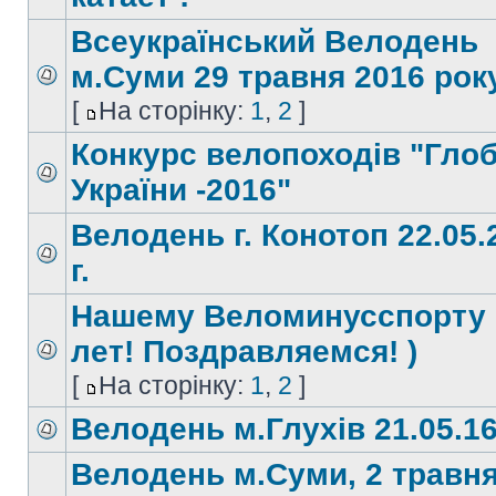
Всеукраїнський Велодень
м.Суми 29 травня 2016 року
[
На сторінку:
1
,
2
]
Конкурс велопоходів "Гло
України -2016"
Велодень г. Конотоп 22.05.
г.
Нашему Веломинусспорту 
лет! Поздравляемся! )
[
На сторінку:
1
,
2
]
Велодень м.Глухів 21.05.1
Велодень м.Суми, 2 травн