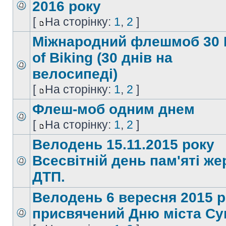
2016 року
[
На сторінку:
1
,
2
]
Міжнародний флешмоб 30 
of Biking (30 днів на
велосипеді)
[
На сторінку:
1
,
2
]
Флеш-моб одним днем
[
На сторінку:
1
,
2
]
Велодень 15.11.2015 року
Всесвітній день пам'яті же
ДТП.
Велодень 6 вересня 2015 р
присвячений Дню міста Су