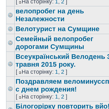
[
На сторінку:
1
,
2
]
велопробег на день
Незалежности
Велотурист на Сумщине
Семейный велопробег
дорогами Сумщины
Всеукраїнський Велодень 
травня 2015 року.
[
На сторінку:
1
,
2
]
Поздравляем веломинуссп
с днем рождения!
[
На сторінку:
1
,
2
]
Білогорірку повторить вйо