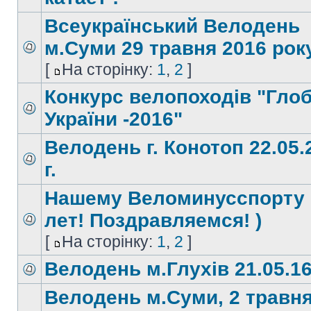
Всеукраїнський Велодень
м.Суми 29 травня 2016 року
[
На сторінку:
1
,
2
]
Конкурс велопоходів "Гло
України -2016"
Велодень г. Конотоп 22.05.
г.
Нашему Веломинусспорту 
лет! Поздравляемся! )
[
На сторінку:
1
,
2
]
Велодень м.Глухів 21.05.1
Велодень м.Суми, 2 травн