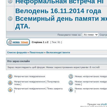
Неформальная встреча НГ
Велодень 16.11.2014 года
Всемирный день памяти ж
ДТА.
Показувати теми за:
Сорту
Сторінка
1
з
2
[ Тем: 91 ]
Список форумів
»
Покатеньки
»
Велосипедні івенти
Хто зараз онлайн
Зараз переглядають цей форум: Немає зареєстрованих користувачів і 8 гостей
Непрочитані повідомлення
Немає непрочитаних повід
Непрочитані повідомлення [ Популярна
Немає непрочитаних повідо
тема ]
тема ]
Непрочитані повідомлення [ Тема закрита
Немає непрочитаних повідо
]
]
Працює на
phpB
Український переклад