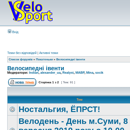
Вхід
Теми без відповідей
|
Активні теми
Список форумів
»
Покатеньки
»
Велосипедні івенти
Велосипедні івенти
Модератори:
Indian
,
alexander_ua
,
Realyst
,
MABP
,
Mina
,
socik
Сторінка
1
з
2
[ Тем: 91 ]
Тем
Ностальгия, ЁПРСТ!
Велодень - День м.Суми, 8