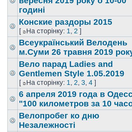
вересня 2019 року о 10-00
годині
Конские раздоры 2015
[
На сторінку:
1
,
2
]
Всеукраїнський Велодень
м.Суми 26 травня 2019 року
Вело парад Ladies and
Gentlemen Style 1.05.2019
[
На сторінку:
1
,
2
,
3
,
4
]
6 апреля 2019 года в Одес
"100 километров за 10 час
Велопробег ко дню
Незалежності