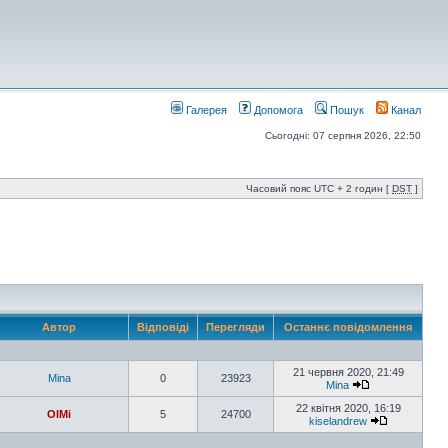
Галерея
Допомога
Пошук
Канал
Сьогодні: 07 серпня 2026, 22:50
Часовий пояс UTC + 2 годин [
DST
]
Автор
Відповіді
Перегляди
Останнє повідомлення
21 червня 2020, 21:49
Mina
0
23923
Mina
22 квітня 2020, 16:19
OlMi
5
24700
kiselandrew