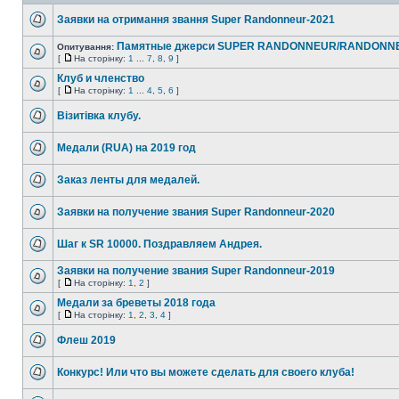
Заявки на отримання звання Super Randonneur-2021
Памятные джерси SUPER RANDONNEUR/RANDONNE
Опитування:
[
На сторінку:
1
...
7
,
8
,
9
]
Клуб и членство
[
На сторінку:
1
...
4
,
5
,
6
]
Візитівка клубу.
Медали (RUA) на 2019 год
Заказ ленты для медалей.
Заявки на получение звания Super Randonneur-2020
Шаг к SR 10000. Поздравляем Андрея.
Заявки на получение звания Super Randonneur-2019
[
На сторінку:
1
,
2
]
Медали за бреветы 2018 года
[
На сторінку:
1
,
2
,
3
,
4
]
Флеш 2019
Конкурс! Или что вы можете сделать для своего клуба!