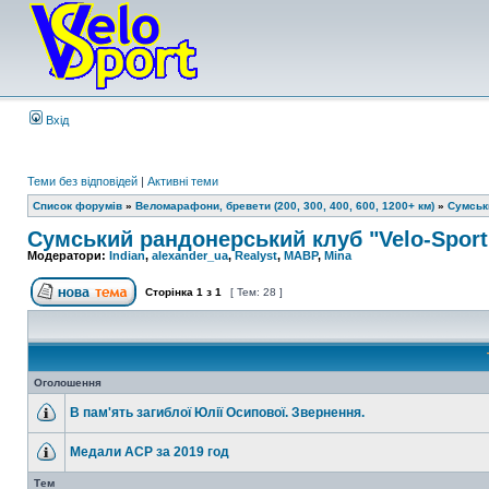
Вхід
Теми без відповідей
|
Активні теми
Список форумів
»
Веломарафони, бревети (200, 300, 400, 600, 1200+ км)
»
Сумськ
Сумський рандонерський клуб "Velo-Spor
Модератори:
Indian
,
alexander_ua
,
Realyst
,
MABP
,
Mina
Сторінка
1
з
1
[ Тем: 28 ]
Оголошення
В пам'ять загиблої Юлії Осипової. Звернення.
Медали ACP за 2019 год
Тем