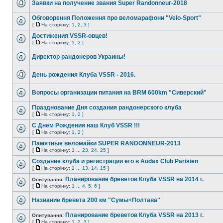
Заявки на получение звания Super Randonneur-2018
Обговорення Положення про веломарафони "Velo-Sport"
[
На сторінку:
1
,
2
,
3
]
Достижения VSSR-овцев!
[
На сторінку:
1
,
2
]
Директор рандонеров Украины!
День рождения Клуба VSSR - 2016.
Вопросы организации питания на BRM 600km "Сиверский"
Празднование Дня создания рандонерского клуба
[
На сторінку:
1
,
2
]
С Днем Рождения наш Клуб VSSR !!!
[
На сторінку:
1
,
2
]
Памятные веломайки SUPER RANDONNEUR-2013
[
На сторінку:
1
...
23
,
24
,
25
]
Создание клуба и регистрации его в Audax Club Parisien
[
На сторінку:
1
...
13
,
14
,
15
]
Планирование бреветов Клуба VSSR на 2014 г.
Опитування:
[
На сторінку:
1
...
4
,
5
,
6
]
Название бревета 200 км "Сумы+Полтава"
Планирование бреветов Клуба VSSR на 2013 г.
Опитування:
[
На сторінку:
1
,
2
,
3
]