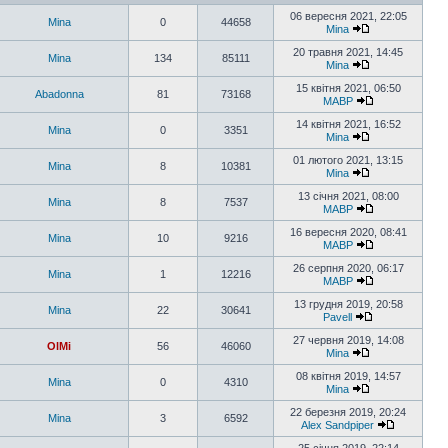
06 вересня 2021, 22:05
Mina
0
44658
Mina
20 травня 2021, 14:45
Mina
134
85111
Mina
15 квітня 2021, 06:50
Abadonna
81
73168
MABP
14 квітня 2021, 16:52
Mina
0
3351
Mina
01 лютого 2021, 13:15
Mina
8
10381
Mina
13 січня 2021, 08:00
Mina
8
7537
MABP
16 вересня 2020, 08:41
Mina
10
9216
MABP
26 серпня 2020, 06:17
Mina
1
12216
MABP
13 грудня 2019, 20:58
Mina
22
30641
Pavell
27 червня 2019, 14:08
OlMi
56
46060
Mina
08 квітня 2019, 14:57
Mina
0
4310
Mina
22 березня 2019, 20:24
Mina
3
6592
Alex Sandpiper