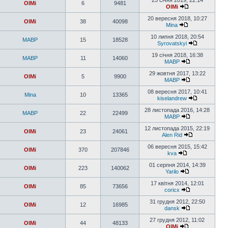
25 січня 2019, 22:14
OlMi
6
9481
OlMi
20 вересня 2018, 10:27
OlMi
38
40098
Mina
10 липня 2018, 20:54
MABP
15
18528
Syrovatskyi
19 січня 2018, 16:38
MABP
11
14060
MABP
29 жовтня 2017, 13:22
OlMi
5
9900
MABP
08 вересня 2017, 10:41
Mina
10
13365
kiselandrew
28 листопада 2016, 14:28
MABP
22
22499
MABP
12 листопада 2015, 22:19
OlMi
23
24061
Alen Rid
06 вересня 2015, 15:42
OlMi
370
207846
kva
01 серпня 2014, 14:39
OlMi
223
140062
Yarilo
17 квітня 2014, 12:01
OlMi
85
73656
coricx
31 грудня 2012, 22:50
OlMi
12
16985
dansk
27 грудня 2012, 11:02
OlMi
44
48133
OlMi