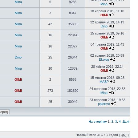
16 червня 2019, 23:17
Mina
5
9286
Mina
10 червня 2019, 11:10
Mina
3
8347
OlMi
22 травня 2019, 14:13
Mina
42
35835
Dino
15 травня 2019, 09:16
Mina
16
22014
OlMi
04 травня 2019, 11:43
Mina
16
22327
OlMi
02 травня 2019, 20:59
Dino
25
26844
Ekolog
20 квітня 2019, 22:14
Mina
10
12839
OlMi
15 жовтня 2018, 09:23
OlMi
2
8568
MABP
24 вересня 2018, 22:58
OlMi
273
182520
Mina
23 вересня 2018, 19:58
OlMi
25
30040
palermo
На сторінку
1
,
2
,
3
,
4
Далі
Часовий пояс UTC + 2 годин [
DST
]