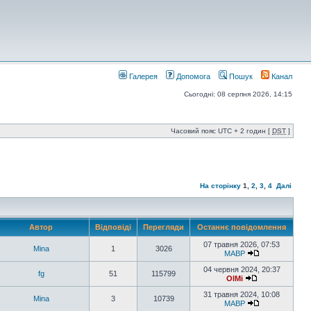
Галерея
Допомога
Пошук
Канал
Сьогодні: 08 серпня 2026, 14:15
Часовий пояс UTC + 2 годин [
DST
]
На сторінку
1
,
2
,
3
,
4
Далі
Автор
Відповіді
Перегляди
Останнє повідомлення
07 травня 2026, 07:53
Mina
1
3026
MABP
04 червня 2024, 20:37
fg
51
115799
OlMi
31 травня 2024, 10:08
Mina
3
10739
MABP