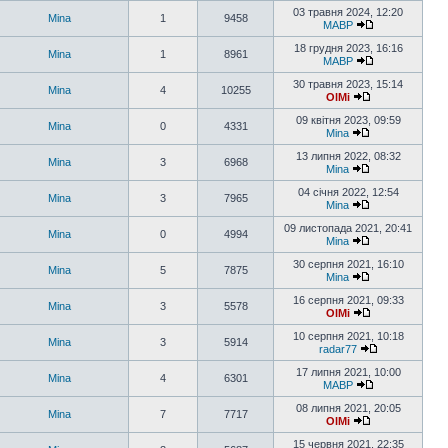
03 травня 2024, 12:20
Mina
1
9458
MABP
18 грудня 2023, 16:16
Mina
1
8961
MABP
30 травня 2023, 15:14
Mina
4
10255
OlMi
09 квітня 2023, 09:59
Mina
0
4331
Mina
13 липня 2022, 08:32
Mina
3
6968
Mina
04 січня 2022, 12:54
Mina
3
7965
Mina
09 листопада 2021, 20:41
Mina
0
4994
Mina
30 серпня 2021, 16:10
Mina
5
7875
Mina
16 серпня 2021, 09:33
Mina
3
5578
OlMi
10 серпня 2021, 10:18
Mina
3
5914
radar77
17 липня 2021, 10:00
Mina
4
6301
MABP
08 липня 2021, 20:05
Mina
7
7717
OlMi
15 червня 2021, 22:35