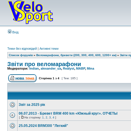
Вхід
Теми без відповідей
|
Активні теми
Список форумів
»
Веломарафони, бревети (200, 300, 400, 600, 1200+ км)
»
Звіти 
Звіти про веломарафони
Модератори:
Indian
,
alexander_ua
,
Realyst
,
MABP
,
Mina
Сторінка
1
з
4
[ Тем: 185 ]
Звіт за 2025 рік
06.07.2013 - Бревет BRM 400 km «Южный круг». ОТЧЕТЫ
[
На сторінку:
1
,
2
,
3
,
4
]
25.05.2024 BRM300 "Легкий"