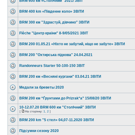
BRM 600 км «СтолІчний" 2021/ ЗВІТ
BRM 400 km «Південне коло» ЗВІТИ
BRM 300 км "Здрастуй, дівчино" ЗВІТИ
Flèche "Центр країни" 8-9/05/2021 ЗВІТ
BRM 200 01.05.21 «Ніхто не забутий, ніщо не забуте» ЗВІТИ
BRM 200 "Охтирська підкова" 24.04.2021
Randonneurs Starter 50-100-150 ЗВІТ
BRM 200 км «Весняні кургани" 03.04.21 ЗВІТИ
Медали за бреветы 2020
BRM 200 км “Ґрунтами до Prizrak*а” 15/08/20 ЗВІТИ
10-12.07.20 BRM 600 км "СтолІчний" ЗВІТИ
[
На сторінку:
1
,
2
]
BRM 200 km "5 стел» 04,07-11.2020 ЗВІТИ
Підсумки сезону 2020