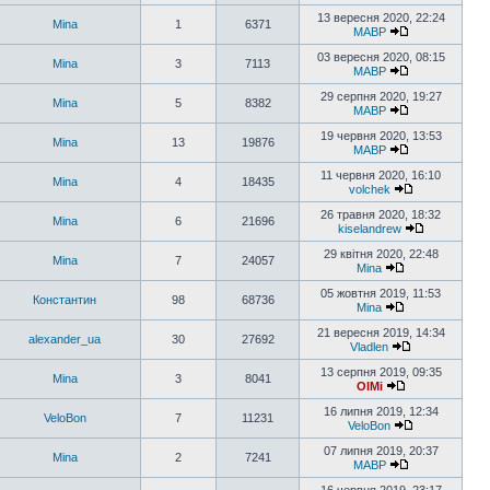
13 вересня 2020, 22:24
Mina
1
6371
MABP
03 вересня 2020, 08:15
Mina
3
7113
MABP
29 серпня 2020, 19:27
Mina
5
8382
MABP
19 червня 2020, 13:53
Mina
13
19876
MABP
11 червня 2020, 16:10
Mina
4
18435
volchek
26 травня 2020, 18:32
Mina
6
21696
kiselandrew
29 квітня 2020, 22:48
Mina
7
24057
Mina
05 жовтня 2019, 11:53
Константин
98
68736
Mina
21 вересня 2019, 14:34
alexander_ua
30
27692
Vladlen
13 серпня 2019, 09:35
Mina
3
8041
OlMi
16 липня 2019, 12:34
VeloBon
7
11231
VeloBon
07 липня 2019, 20:37
Mina
2
7241
MABP