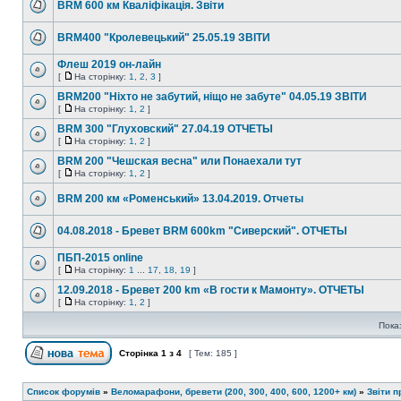
BRM 600 км Кваліфікація. Звіти
BRM400 "Кролевецький" 25.05.19 ЗВІТИ
Флеш 2019 он-лайн
[
На сторінку:
1
,
2
,
3
]
BRM200 "Ніхто не забутий, ніщо не забуте" 04.05.19 ЗВІТИ
[
На сторінку:
1
,
2
]
BRM 300 "Глуховский" 27.04.19 ОТЧЕТЫ
[
На сторінку:
1
,
2
]
BRM 200 "Чешская весна" или Понаехали тут
[
На сторінку:
1
,
2
]
BRM 200 км «Роменський» 13.04.2019. Отчеты
04.08.2018 - Бревет BRM 600km "Сиверский". ОТЧЕТЫ
ПБП-2015 online
[
На сторінку:
1
...
17
,
18
,
19
]
12.09.2018 - Бревет 200 km «В гости к Мамонту». ОТЧЕТЫ
[
На сторінку:
1
,
2
]
Пока
Сторінка
1
з
4
[ Тем: 185 ]
Список форумів
»
Веломарафони, бревети (200, 300, 400, 600, 1200+ км)
»
Звіти 