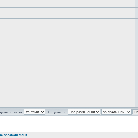
зувати теми за:
Сортувати за
про веломарафони