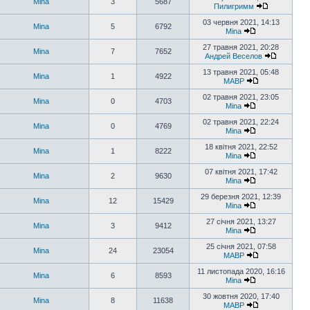
Mina
3
5687
Пилигримм
03 червня 2021, 14:13
Mina
5
6792
Mina
27 травня 2021, 20:28
Mina
7
7652
Андрей Веселов
13 травня 2021, 05:48
Mina
1
4922
MABP
02 травня 2021, 23:05
Mina
0
4703
Mina
02 травня 2021, 22:24
Mina
0
4769
Mina
18 квітня 2021, 22:52
Mina
1
8222
Mina
07 квітня 2021, 17:42
Mina
2
9630
Mina
29 березня 2021, 12:39
Mina
12
15429
Mina
27 січня 2021, 13:27
Mina
3
9412
Mina
25 січня 2021, 07:58
Mina
24
23054
MABP
11 листопада 2020, 16:16
Mina
6
8593
Mina
30 жовтня 2020, 17:40
Mina
8
11638
MABP