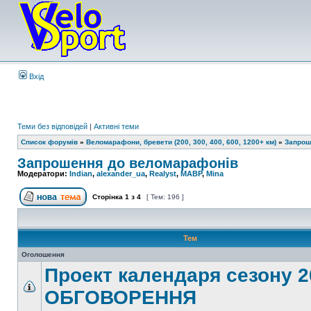
Вхід
Теми без відповідей
|
Активні теми
Список форумів
»
Веломарафони, бревети (200, 300, 400, 600, 1200+ км)
»
Запрош
Запрошення до веломарафонів
Модератори:
Indian
,
alexander_ua
,
Realyst
,
MABP
,
Mina
Сторінка
1
з
4
[ Тем: 196 ]
Тем
Оголошення
Проект календаря сезону 2
ОБГОВОРЕННЯ