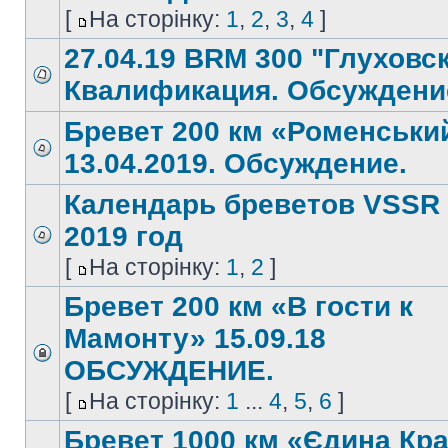
[
На сторінку:
1
,
2
,
3
,
4
]
27.04.19 BRM 300 "Глуховс
Квалификация. Обсуждени
Бревет 200 км «Роменськи
13.04.2019. Обсуждение.
Календарь бреветов VSSR
2019 год
[
На сторінку:
1
,
2
]
Бревет 200 км «В гости к
Мамонту» 15.09.18
ОБСУЖДЕНИЕ.
[
На сторінку:
1
...
4
,
5
,
6
]
Бревет 1000 км «Єдина Кра