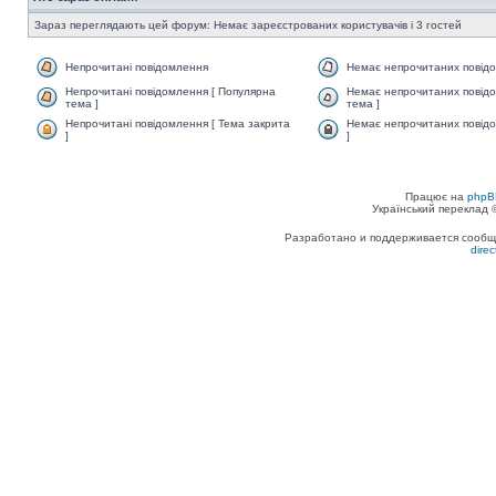
Зараз переглядають цей форум: Немає зареєстрованих користувачів і 3 гостей
Непрочитані повідомлення
Немає непрочитаних повід
Непрочитані повідомлення [ Популярна
Немає непрочитаних повідо
тема ]
тема ]
Непрочитані повідомлення [ Тема закрита
Немає непрочитаних повідо
]
]
Працює на
phpB
Український переклад
Разработано и поддерживается сообщес
dire