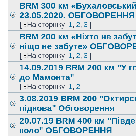
BRM 300 км «Бухаловськи
23.05.2020. ОБГОВОРЕННЯ
[
На сторінку:
1
,
2
,
3
]
BRM 200 км «Ніхто не забу
ніщо не забуте» ОБГОВО
[
На сторінку:
1
,
2
,
3
]
14.09.2019 BRM 200 км "У г
до Мамонта"
[
На сторінку:
1
,
2
]
3.08.2019 BRM 200 "Охтирс
підкова" Обговорення
20.07.19 BRM 400 км "Півд
коло" ОБГОВОРЕННЯ