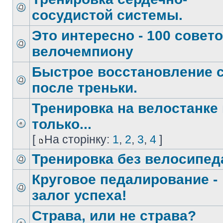
сосудистой системы.
Это интересно - 100 совет
велочемпиону
Быстрое восстановление 
после треньки.
Тренировка на велостанке 
только...
[
На сторінку:
1
,
2
,
3
,
4
]
Тренировка без велосипед
Круговое педалирование -
залог успеха!
Страва, или не страва?