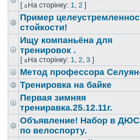
[
На сторінку:
1
,
2
]
Пример целеустремленнос
стойкости!
Ищу компаньёна для
тренировок .
[
На сторінку:
1
,
2
,
3
]
Метод профессора Селуян
Тренировка на байке
Первая зимняя
трениравка.25.12.11г.
Объявление! Набор в ДЮ
по велоспорту.