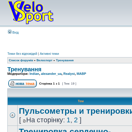
Вхід
Теми без відповідей
|
Активні теми
Список форумів
»
Велоспорт
»
Тренування
Тренування
Модератори:
Indian
,
alexander_ua
,
Realyst
,
MABP
Сторінка
1
з
1
[ Тем: 19 ]
Тем
Пульсометры и тренировк
[
На сторінку:
1
,
2
]
Тренировка сердечно-