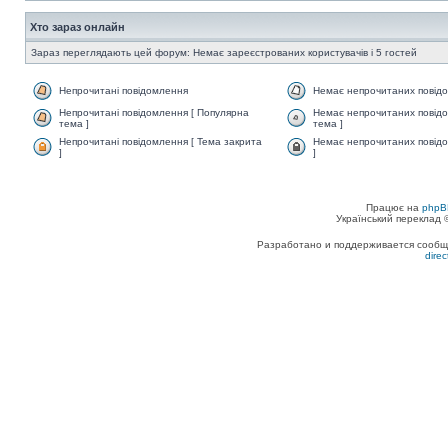
Хто зараз онлайн
Зараз переглядають цей форум: Немає зареєстрованих користувачів і 5 гостей
Непрочитані повідомлення
Немає непрочитаних повід
Непрочитані повідомлення [ Популярна
Немає непрочитаних повідо
тема ]
тема ]
Непрочитані повідомлення [ Тема закрита
Немає непрочитаних повідо
]
]
Працює на
phpB
Український переклад
Разработано и поддерживается сообщес
dire