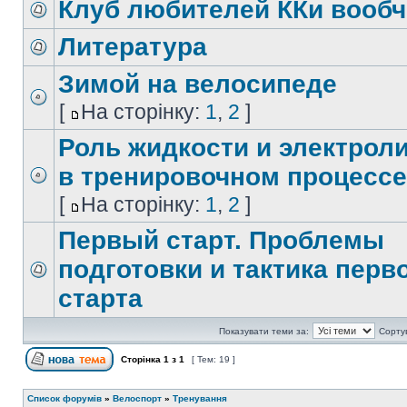
Клуб любителей ККи вообч
Литература
Зимой на велосипеде
[
На сторінку:
1
,
2
]
Роль жидкости и электрол
в тренировочном процессе
[
На сторінку:
1
,
2
]
Первый старт. Проблемы
подготовки и тактика перв
старта
Показувати теми за:
Сорту
Сторінка
1
з
1
[ Тем: 19 ]
Список форумів
»
Велоспорт
»
Тренування