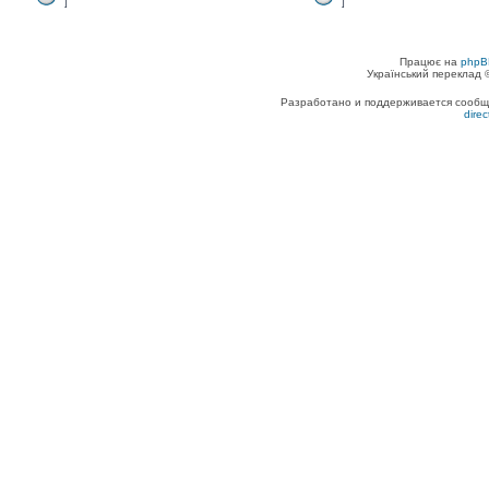
]
]
Працює на
phpB
Український переклад
Разработано и поддерживается сообщес
dire