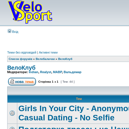
Вхід
Теми без відповідей
|
Активні теми
Список форумів
»
Велобалачки
»
ВелоКлуб
ВелоКлуб
Модератори:
Indian
,
Realyst
,
MABP
,
Вальдемар
Сторінка
1
з
1
[ Тем: 44 ]
Тем
Girls In Your City - Anonym
Casual Dating - No Selfie