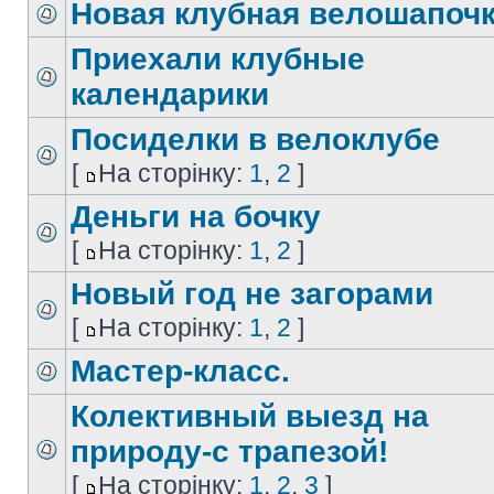
Новая клубная велошапоч
Приехали клубные
календарики
Посиделки в велоклубе
[
На сторінку:
1
,
2
]
Деньги на бочку
[
На сторінку:
1
,
2
]
Новый год не загорами
[
На сторінку:
1
,
2
]
Мастер-класс.
Колективный выезд на
природу-с трапезой!
[
На сторінку:
1
,
2
,
3
]