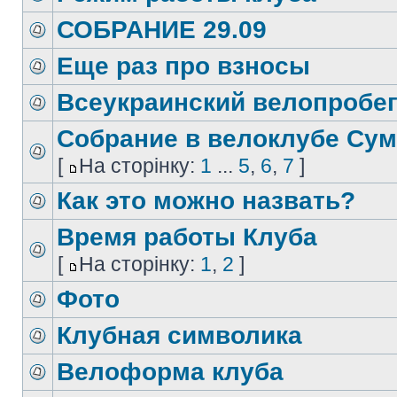
СОБРАНИЕ 29.09
Еще раз про взносы
Всеукраинский велопробе
Собрание в велоклубе Су
[
На сторінку:
1
...
5
,
6
,
7
]
Как это можно назвать?
Время работы Клуба
[
На сторінку:
1
,
2
]
Фото
Клубная символика
Велоформа клуба