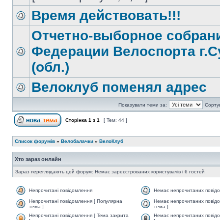
Время действовать!!!
Отчетно-выборное собран
Федерации Велоспорта г.С
(обл.)
Велоклуб поменял адрес
Показувати теми за:
Сорту
Сторінка
1
з
1
[ Тем: 44 ]
Список форумів
»
Велобалачки
»
ВелоКлуб
Хто зараз онлайн
Зараз переглядають цей форум: Немає зареєстрованих користувачів і 6 гостей
Непрочитані повідомлення
Немає непрочитаних повід
Непрочитані повідомлення [ Популярна
Немає непрочитаних повідо
тема ]
тема ]
Непрочитані повідомлення [ Тема закрита
Немає непрочитаних повідо