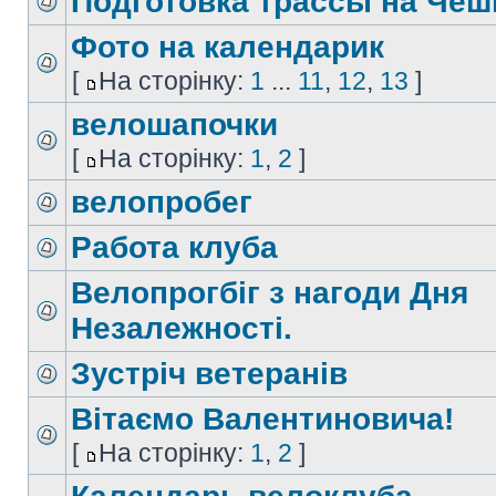
Подготовка трассы на Чеш
Фото на календарик
[
На сторінку:
1
...
11
,
12
,
13
]
велошапочки
[
На сторінку:
1
,
2
]
велопробег
Работа клуба
Велопрогбіг з нагоди Дня
Нeзалeжності.
Зустріч вeтeранів
Вітаємо Валентиновича!
[
На сторінку:
1
,
2
]