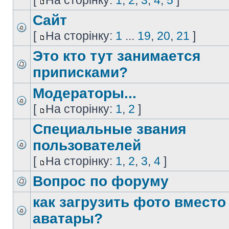
[
На сторінку:
1
,
2
,
3
,
4
,
5
]
Сайт
[
На сторінку:
1
...
19
,
20
,
21
]
Это кто тут занимается
приписками?
Модераторы...
[
На сторінку:
1
,
2
]
Специальные звания
пользователей
[
На сторінку:
1
,
2
,
3
,
4
]
Вопрос по форуму
как загрузить фото вместо
аватары?