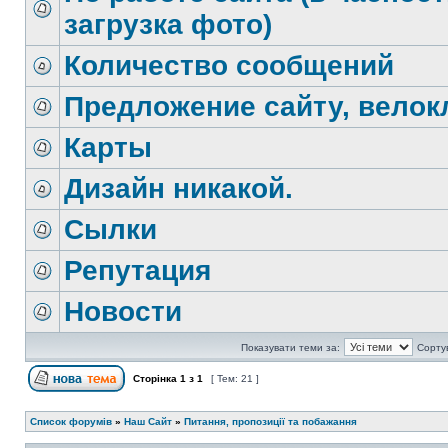
загрузка фото)
Количество сообщений
Предложение сайту, велок
Карты
Дизайн никакой.
Сылки
Репутация
Новости
Показувати теми за:
Сорту
Сторінка
1
з
1
[ Тем: 21 ]
Список форумів
»
Наш Сайт
»
Питання, пропозиції та побажання