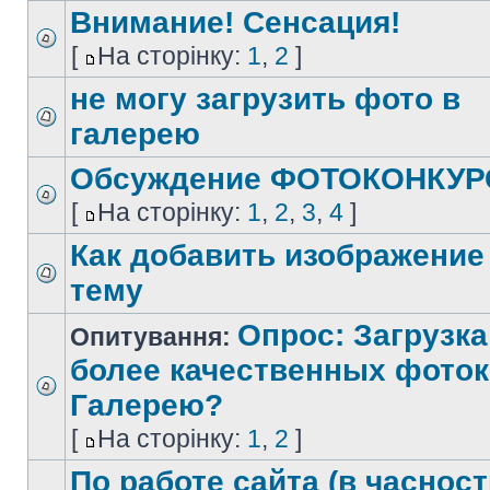
Внимание! Сенсация!
[
На сторінку:
1
,
2
]
не могу загрузить фото в
галерею
Обсуждение ФОТОКОНКУР
[
На сторінку:
1
,
2
,
3
,
4
]
Как добавить изображение
тему
Опрос: Загрузка
Опитування:
более качественных фоток
Галерею?
[
На сторінку:
1
,
2
]
По работе сайта (в часнос