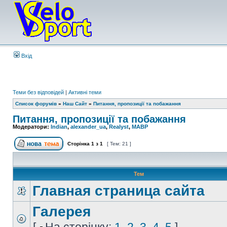
Вхід
Теми без відповідей
|
Активні теми
Список форумів
»
Наш Сайт
»
Питання, пропозиції та побажання
Питання, пропозиції та побажання
Модератори:
Indian
,
alexander_ua
,
Realyst
,
MABP
Сторінка
1
з
1
[ Тем: 21 ]
Тем
Главная страница сайта
Галерея