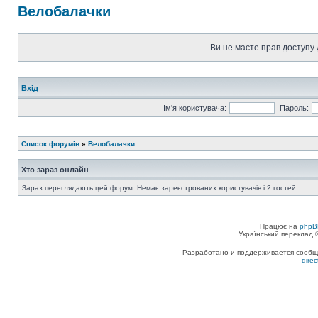
Велобалачки
Ви не маєте прав доступу 
Вхід
Ім'я користувача:
Пароль:
Список форумів
»
Велобалачки
Хто зараз онлайн
Зараз переглядають цей форум: Немає зареєстрованих користувачів і 2 гостей
Працює на
phpB
Український переклад
Разработано и поддерживается сообщес
dire