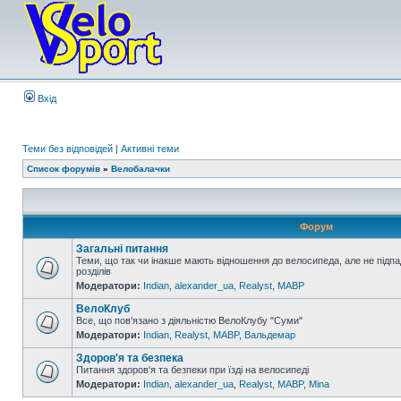
Вхід
Теми без відповідей
|
Активні теми
Список форумів
»
Велобалачки
Форум
Загальні питання
Теми, що так чи інакше мають відношення до велосипеда, але не підпа
розділів
Модератори:
Indian
,
alexander_ua
,
Realyst
,
MABP
ВелоКлуб
Все, що пов'язано з діяльністю ВелоКлубу "Суми"
Модератори:
Indian
,
Realyst
,
MABP
,
Вальдемар
Здоров'я та безпека
Питання здоров'я та безпеки при їзді на велосипеді
Модератори:
Indian
,
alexander_ua
,
Realyst
,
MABP
,
Mina