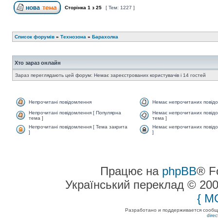
Сторінка
1
з
25
[ Тем: 1227 ]
Список форумів
»
Технозона
»
Барахолка
Хто зараз онлайн
Зараз переглядають цей форум: Немає зареєстрованих користувачів і 14 гостей
Непрочитані повідомлення
Немає непрочитаних повід
Непрочитані повідомлення [ Популярна
Немає непрочитаних повідо
тема ]
тема ]
Непрочитані повідомлення [ Тема закрита
Немає непрочитаних повідо
]
]
Працює на
phpBB
® F
Український переклад © 20
{ M
Разработано и поддерживается сообщес
dire