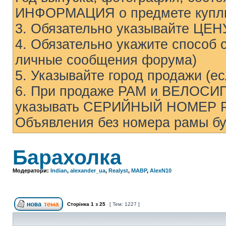
ИНФОРМАЦИЯ о предмете купли
3. Обязательно указывайте ЦЕН
4. Обязательно укажите способ с
личные сообщения форума)
5. Указывайте город продажи (е
6. При продаже РАМ и ВЕЛОСИП
указывать СЕРИЙНЫЙ НОМЕР 
Объявления без номера рамы бу
Барахолка
Модератори:
Indian
,
alexander_ua
,
Realyst
,
MABP
,
AlexN10
Сторінка
1
з
25
[ Тем: 1227 ]