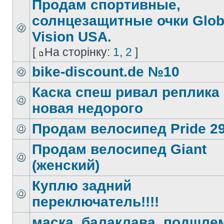
Продам спортивные,
солнцезащитные очки Glob
Vision USA.
[
На сторінку:
1
,
2
]
bike-discount.de №10
Каска спеш ривал реплика
новая недорого
Продам велосипед Pride 2
Продам велосипед Giant
(женский)
Куплю задний
переключатель!!!!
маска, балаклава, подшле