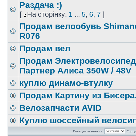
Раздача :)
[
На сторінку:
1
...
5
,
6
,
7
]
Продам велообувь Shiman
R076
Продам вел
Продам Электровелосипед
Партнер Алиса 350W / 48V
куплю динамо-втулку
Продам Картину из Бисера
Велозапчасти AVID
Куплю шоссейный велоси
Показувати теми за:
Сорту