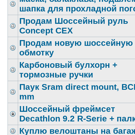
шапка для прохладной по
Продам Шоссейный руль
Concept CEX
Продам новую шоссейную
обмотку
Карбоновый булхорн +
тормозные ручки
Паук Sram direct mount, BC
mm
Шоссейный фреймсет
Decathlon 9.2 R-Serie + пал
Куплю велоштаны на бага