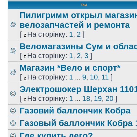
Тем
Пилигримм открыл магази
велозапчастей и ремонта
[
На сторінку:
1
,
2
]
Веломагазины Сум и обла
[
На сторінку:
1
,
2
,
3
]
Магазин *Вело и спорт*
[
На сторінку:
1
...
9
,
10
,
11
]
Электрошокер Шерхан 1101
[
На сторінку:
1
...
18
,
19
,
20
]
Газовий баллончик Кобра
Газовый баллончик Кобра 
Где купить лего?