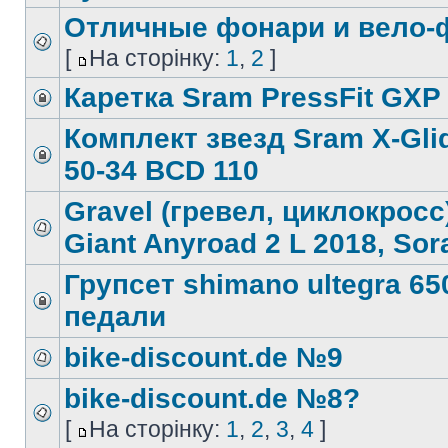
Отличные фонари и вело
[
На сторінку:
1
,
2
]
Каретка Sram PressFit GXP
Комплект звезд Sram X-Gli
50-34 BCD 110
Gravel (гревел, циклокросс
Giant Anyroad 2 L 2018, Sor
Групсет shimano ultegra 65
педали
bike-discount.de №9
bike-discount.de №8?
[
На сторінку:
1
,
2
,
3
,
4
]