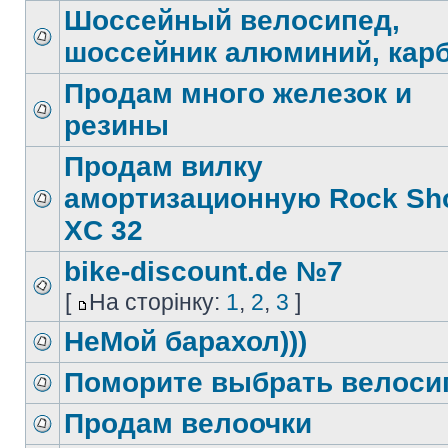
Шоссейный велосипед,
шоссейник алюминий, кар
Продам много железок и
резины
Продам вилку
амортизационную Rock Sh
XC 32
bike-discount.de №7
[
На сторінку:
1
,
2
,
3
]
НеМой барахол)))
Поморите выбрать велоси
Продам велоочки