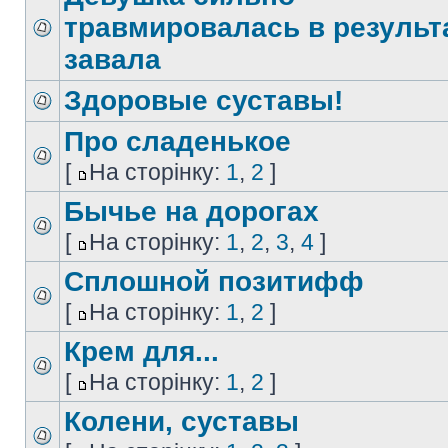
травмировалась в результ
завала
Здоровые суставы!
Про сладенькое
[
На сторінку:
1
,
2
]
Бычье на дорогах
[
На сторінку:
1
,
2
,
3
,
4
]
Сплошной позитифф
[
На сторінку:
1
,
2
]
Крем для...
[
На сторінку:
1
,
2
]
Колени, суставы