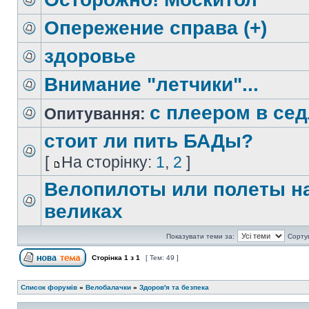
Опережение справа (+)
здоровье
Внимание "летчики"...
с плеером в се
Опитування:
стоит ли пить БАДы?
[
На сторінку:
1
,
2
]
Велопилоты или полеты н
великах
Показувати теми за:
Сорту
Сторінка
1
з
1
[ Тем: 49 ]
Список форумів
»
Велобалачки
»
Здоров'я та безпека