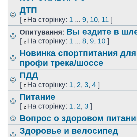
ДТП
[
На сторінку:
1
...
9
,
10
,
11
]
Вы ездите в шл
Опитування:
[
На сторінку:
1
...
8
,
9
,
10
]
Новинка спортпитания для
профи трека/шоссе
ПДД
[
На сторінку:
1
,
2
,
3
,
4
]
Питание
[
На сторінку:
1
,
2
,
3
]
Вопрос о здоровом питани
Здоровье и велосипед