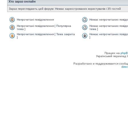
Хто зараз онлайн
Зараз переглядають цей форум: Немає зареєстрованих користувачів і 35 гостей
Непрочитані повідомлення
Немає непрочитаних повід
Непрочитані повідомлення [ Популярна
Немає непрочитаних повідо
тема ]
тема ]
Непрочитані повідомлення [ Тема закрита
Немає непрочитаних повідо
]
]
Працює на
phpB
Український переклад
Разработано и поддерживается сообщес
dire