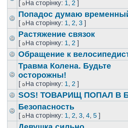
[
На сторінку:
1
,
2
]
Попадос думаю временны
[
На сторінку:
1
,
2
,
3
]
Растяжение связок
[
На сторінку:
1
,
2
]
Обращение к велосипедис
Травма Колена. Будьте
осторожны!
[
На сторінку:
1
,
2
]
SOS! ТОВАРИЩ ПОПАЛ В Б
Безопасность
[
На сторінку:
1
,
2
,
3
,
4
,
5
]
Девушка сильно