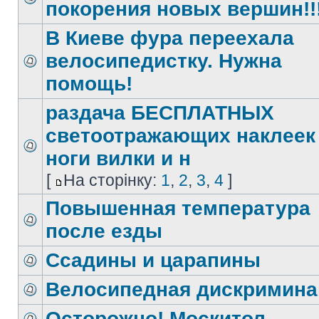
покорения новых вершин!!
В Киеве фура переехала
велосипедистку. Нужна
помощь!
раздача БЕСПЛАТНЫХ
светоотражающих наклеек
ноги вилки и н
[
На сторінку:
1
,
2
,
3
,
4
]
Повышенная температура
после езды
Ссадины и царапины
Велосипедная дискримина
Осторожно! Москитол