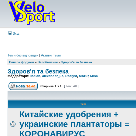
Вхід
Теми без відповідей
|
Активні теми
Список форумів
»
Велобалачки
»
Здоров'я та безпека
Здоров'я та безпека
Модератори:
Indian
,
alexander_ua
,
Realyst
,
MABP
,
Mina
Сторінка
1
з
1
[ Тем: 49 ]
Тем
Китайские удобрения +
украинские плантаторы =
КОРОНАВИРУС