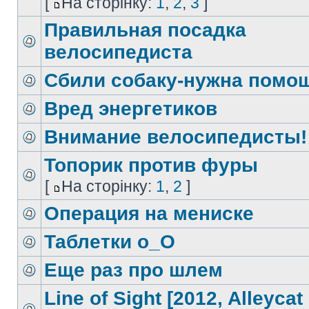
[
На сторінку:
1
,
2
,
3
]
Правильная посадка
велосипедиста
Сбили собаку-нужна помо
Вред энергетиков
Внимание велосипедисты!
Топорик против фуры
[
На сторінку:
1
,
2
]
Операция на мениске
Таблетки о_О
Еще раз про шлем
Line of Sight [2012, Alleycat