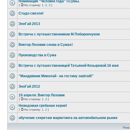
Номинация "Человек года" г.Сумы.
[
На сторінку:
1
,
2
,
3
]
Стадо свезли!
ЭкоГай 2013
Встреча с путешественником М Поборончуком
Виктор Лозовик снова в Сумах!
Производства в Сума
Встреча с путешественницей Татьяной Козыревой 16 мая
"Мандрівник Миколай - на гостину завітай!"
ЭкоГай 2012
19 апреля. Виктор Лозовик
[
На сторінку:
1
,
2
]
Неведомая гребаная херня!
[
На сторінку:
1
,
2
]
обучение секретам маркетинга на автомобильном рынке
Пока