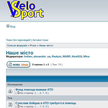
Вхід
Теми без відповідей
|
Активні теми
Список форумів
»
Різне
»
Наше місто
Наше місто
Модератори:
Indian
,
alexander_ua
,
Realyst
,
MABP
,
AlexN10
,
Mina
Сторінка
1
з
2
[ Тем: 70 ]
Оголошення
Фонд помощи воинам АТО
[
На сторінку:
1
...
6
,
7
,
8
]
Тем
Сумским бойцам в АТО требуется помощь
[
На сторінку:
1
...
7
,
8
,
9
]