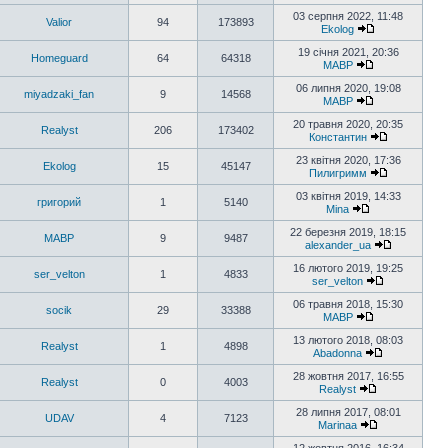
03 серпня 2022, 11:48
Valior
94
173893
Ekolog
19 січня 2021, 20:36
Homeguard
64
64318
MABP
06 липня 2020, 19:08
miyadzaki_fan
9
14568
MABP
20 травня 2020, 20:35
Realyst
206
173402
Константин
23 квітня 2020, 17:36
Ekolog
15
45147
Пилигримм
03 квітня 2019, 14:33
григорий
1
5140
Mina
22 березня 2019, 18:15
MABP
9
9487
alexander_ua
16 лютого 2019, 19:25
ser_velton
1
4833
ser_velton
06 травня 2018, 15:30
socik
29
33388
MABP
13 лютого 2018, 08:03
Realyst
1
4898
Abadonna
28 жовтня 2017, 16:55
Realyst
0
4003
Realyst
28 липня 2017, 08:01
UDAV
4
7123
Marinaa