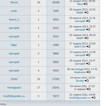
11 грудня 2013, 09:38
Shved
30
28308
Mina
06 грудня 2013, 10:24
socik
4
7948
MABP
29 жовтня 2013, 11:16
Syava_1
1
5810
григорий
26 червня 2013, 15:37
григорий
1
5412
григорий
20 червня 2013, 09:16
григорий
2
6314
MABP
27 травня 2013, 23:50
Valior
1
5488
BARTON
13 травня 2013, 11:09
григорий
0
8869
григорий
06 грудня 2012, 16:47
григорий
1
5882
григорий
06 листопада 2012, 17:41
григорий
4
8424
Abadonna
19 квітня 2012, 23:24
UDAV
25
27293
Ekolog
03 липня 2011, 17:19
Homeguard
17
20241
O-deleted
23 червня 2011, 04:06
hns83@yandex.ru
0
5973
hns83@yandex.ru