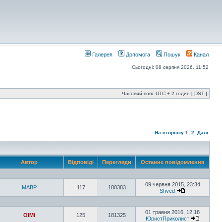
Галерея
Допомога
Пошук
Канал
Сьогодні: 08 серпня 2026, 11:52
Часовий пояс UTC + 2 годин [
DST
]
На сторінку
1
,
2
Далі
Автор
Відповіді
Перегляди
Останнє повідомлення
09 червня 2015, 23:34
MABP
117
180383
Shved
01 травня 2016, 12:18
OlMi
125
181325
ЮристПриколист