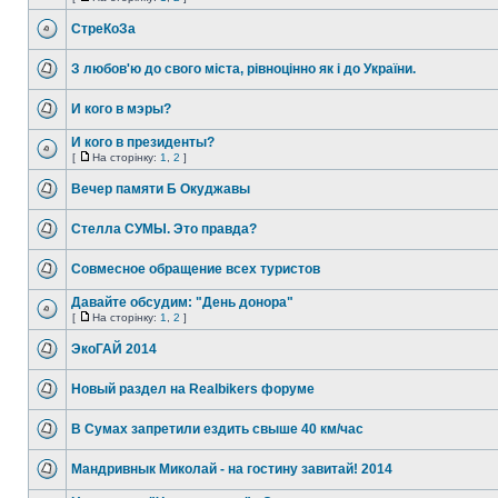
СтреКоЗа
З любов'ю до свого міста, рівноцінно як і до України.
И кого в мэры?
И кого в президенты?
[
На сторінку:
1
,
2
]
Вечер памяти Б Окуджавы
Стелла СУМЫ. Это правда?
Совмесное обращение всех туристов
Давайте обсудим: "День донора"
[
На сторінку:
1
,
2
]
ЭкоГАЙ 2014
Новый раздел на Realbikers форуме
В Сумах запретили ездить свыше 40 км/час
Мандривнык Миколай - на гостину завитай! 2014