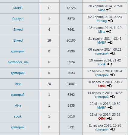
20 червня 2014, 20:50
MABP
11
13725
Mina
02 червня 2014, 20:23
Realyst
1
5870
Ekolog
23 травня 2014, 11:20
Shved
4
7641
Mina
21 травня 2014, 13:41
Shved
18
20195
MABP
06 травня 2014, 09:21
григорий
0
4996
григорий
10 квітня 2014, 21:42
alexander_ua
6
9924
socik
27 березня 2014, 10:54
григорий
0
7033
григорий
20 березня 2014, 23:17
Mina
20
21681
OlMi
14 березня 2014, 16:33
григорий
1
5842
григорий
22 січня 2014, 19:39
Vika
1
5935
MABP
21 січня 2014, 23:28
socik
1
5618
OlMi
11 грудня 2013, 15:28
григорий
0
5131
григорий