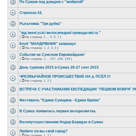
По Сумам под дождем с "мобилой"
Стрекоза-16.
Рыгаловка "Три дубка"
"від імені усієї велосипедної громади міста "
[
На сторінку:
1
...
5
,
6
,
7
]
Клуб "МАНДРІВНИК" запрошує
[
На сторінку:
1
,
2
,
3
,
4
]
События на Сумском Евромайдане!
[
На сторінку:
1
...
157
,
158
,
159
]
День туризма 2015 в Сумах 26-27 сент 2015
ЧРЕЗВЫЧАЙНОЕ ПРОИСШЕСТВИЕ НА р. ПСЁЛ !!!
[
На сторінку:
1
,
2
]
ВСТРЕЧА С УЧАСТНИКАМИ ЕКСПЕДИЦИИ "ПЕШКОМ ВОКРУГ У
Фестиваль "Єдина Сумщина - Єдина Країна"
В Сумах появилась первая велоразметка.
Велопутешественник Нодар Беридзе в Сумах
Любите ли вы свой город?
[
На сторінку:
1
,
2
]