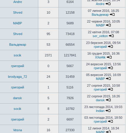
12 жовтня 2016, 16:34
Andre
3
6164
Andre
07 липня 2016, 16:25
Shved
10
12158
Вальдемар
22 червня 2016, 10:05
MABP
2
5689
MABP
22 квітня 2016, 07:08
Shved
95
73418
ser_velton
23 березня 2016, 09:54
Вальдемар
53
66554
григорий
16 грудня 2015, 16:36
socik
2371
1217841
XXel4ik
24 вересня 2015, 13:56
григорий
0
5667
григорий
05 вересня 2015, 16:09
brodyaga_72
24
31459
MABP
27 серпня 2015, 10:58
григорий
1
5116
григорий
22 серпня 2015, 16:26
dansk
5
7926
dansk
23 листопада 2014, 19:03
socik
8
10782
Indian
03 листопада 2014, 18:50
григорий
2
6697
григорий
12 липня 2014, 16:34
Vesna
16
27330
MABP