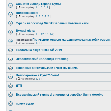
События и люди города Сумы
[
На сторінку:
1
...
5
,
6
,
7
]
Водохрещення
[
На сторінку:
1
,
2
,
3
,
4
,
5
]
Украли велосипед Nishiki зеленый матовый хаки
Вулиці міста
[
На сторінку:
1
...
12
,
13
,
14
]
Пилигримм открыл магазин велозапчастей и ремонт
Переміщено:
[
На сторінку:
1
,
2
]
Екологічна акція "ЕКОГАЙ 2019
Экологический челлендж #trashtag
Городские автобусы.Или а чем мы ездим.
Велопарковке в СумГУ быть!
[
На сторінку:
1
,
2
]
ДТП
Всеукраїнський турнір зі спортивної аеробіки Sumy Aerobic
приму в дар