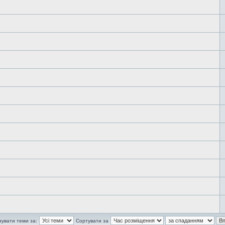
зувати теми за:
Сортувати за