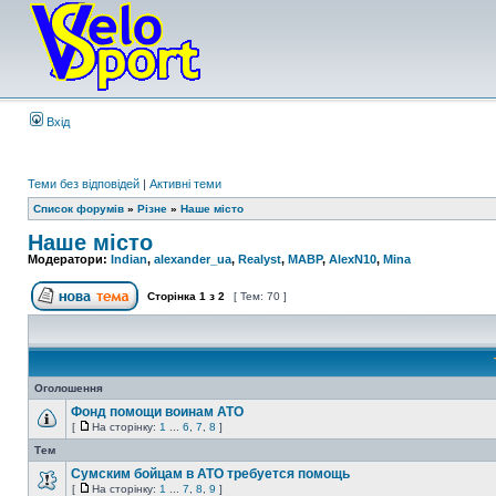
Вхід
Теми без відповідей
|
Активні теми
Список форумів
»
Різне
»
Наше місто
Наше місто
Модератори:
Indian
,
alexander_ua
,
Realyst
,
MABP
,
AlexN10
,
Mina
Сторінка
1
з
2
[ Тем: 70 ]
Оголошення
Фонд помощи воинам АТО
[
На сторінку:
1
...
6
,
7
,
8
]
Тем
Сумским бойцам в АТО требуется помощь
[
На сторінку:
1
...
7
,
8
,
9
]