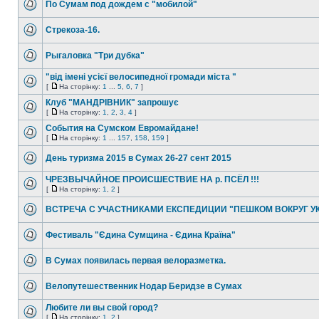
По Сумам под дождем с "мобилой"
Стрекоза-16.
Рыгаловка "Три дубка"
"від імені усієї велосипедної громади міста "
[
На сторінку:
1
...
5
,
6
,
7
]
Клуб "МАНДРІВНИК" запрошує
[
На сторінку:
1
,
2
,
3
,
4
]
События на Сумском Евромайдане!
[
На сторінку:
1
...
157
,
158
,
159
]
День туризма 2015 в Сумах 26-27 сент 2015
ЧРЕЗВЫЧАЙНОЕ ПРОИСШЕСТВИЕ НА р. ПСЁЛ !!!
[
На сторінку:
1
,
2
]
ВСТРЕЧА С УЧАСТНИКАМИ ЕКСПЕДИЦИИ "ПЕШКОМ ВОКРУГ У
Фестиваль "Єдина Сумщина - Єдина Країна"
В Сумах появилась первая велоразметка.
Велопутешественник Нодар Беридзе в Сумах
Любите ли вы свой город?
[
На сторінку:
1
,
2
]