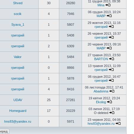
11 грудня 2013, 09:38
Shved
30
28280
Mina
06 грудня 2013, 10:24
socik
4
7946
MABP
29 жовтня 2013, 11:16
Syava_1
1
5807
григорий
26 червня 2013, 15:37
григорий
1
5408
григорий
20 червня 2013, 09:16
григорий
2
6309
MABP
27 травня 2013, 23:50
Valior
1
5484
BARTON
13 травня 2013, 11:09
григорий
0
8866
григорий
06 грудня 2012, 16:47
григорий
1
5878
григорий
06 листопада 2012, 17:41
григорий
4
8416
Abadonna
19 квітня 2012, 23:24
UDAV
25
27281
Ekolog
03 липня 2011, 17:19
Homeguard
17
20229
O-deleted
23 червня 2011, 04:06
hns83@yandex.ru
0
5971
hns83@yandex.ru