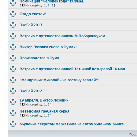
Номинация "Человек года" г.Сумы.
[
На сторінку:
1
,
2
,
3
]
Стадо свезли!
ЭкоГай 2013
Встреча с путешественником М Поборончуком
Виктор Лозовик снова в Сумах!
Производства в Сума
Встреча с путешественницей Татьяной Козыревой 16 мая
"Мандрівник Миколай - на гостину завітай!"
ЭкоГай 2012
19 апреля. Виктор Лозовик
[
На сторінку:
1
,
2
]
Неведомая гребаная херня!
[
На сторінку:
1
,
2
]
обучение секретам маркетинга на автомобильном рынке
Пока