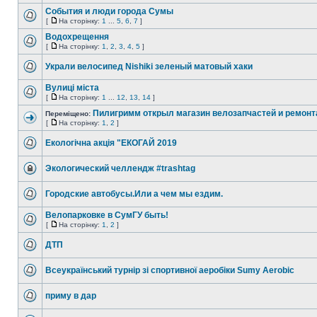
События и люди города Сумы
[
На сторінку:
1
...
5
,
6
,
7
]
Водохрещення
[
На сторінку:
1
,
2
,
3
,
4
,
5
]
Украли велосипед Nishiki зеленый матовый хаки
Вулиці міста
[
На сторінку:
1
...
12
,
13
,
14
]
Пилигримм открыл магазин велозапчастей и ремонт
Переміщено:
[
На сторінку:
1
,
2
]
Екологічна акція "ЕКОГАЙ 2019
Экологический челлендж #trashtag
Городские автобусы.Или а чем мы ездим.
Велопарковке в СумГУ быть!
[
На сторінку:
1
,
2
]
ДТП
Всеукраїнський турнір зі спортивної аеробіки Sumy Aerobic
приму в дар