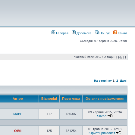
Галерея
Допомога
Пошук
Канал
Сьогодні: 07 серпня 2026, 06:58
Часовий пояс UTC + 2 годин [
DST
]
На сторінку
1
,
2
Далі
Автор
Відповіді
Перегляди
Останнє повідомлення
09 червня 2015, 23:34
MABP
117
180307
Shved
01 травня 2016, 12:18
OlMi
125
181254
ЮристПриколист