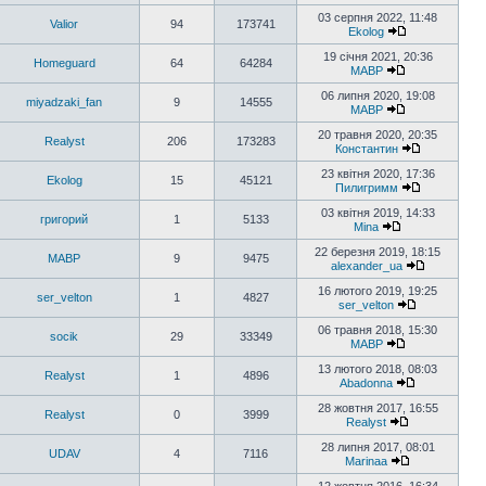
03 серпня 2022, 11:48
Valior
94
173741
Ekolog
19 січня 2021, 20:36
Homeguard
64
64284
MABP
06 липня 2020, 19:08
miyadzaki_fan
9
14555
MABP
20 травня 2020, 20:35
Realyst
206
173283
Константин
23 квітня 2020, 17:36
Ekolog
15
45121
Пилигримм
03 квітня 2019, 14:33
григорий
1
5133
Mina
22 березня 2019, 18:15
MABP
9
9475
alexander_ua
16 лютого 2019, 19:25
ser_velton
1
4827
ser_velton
06 травня 2018, 15:30
socik
29
33349
MABP
13 лютого 2018, 08:03
Realyst
1
4896
Abadonna
28 жовтня 2017, 16:55
Realyst
0
3999
Realyst
28 липня 2017, 08:01
UDAV
4
7116
Marinaa