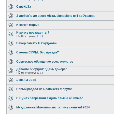
СтреКоЗа
З любов'ю до свого міста, рівноцінно як і до України.
И кого в мэры?
И кого в президенты?
[
На сторінку:
1
,
2
]
Вечер памяти Б Окуджавы
Стелла СУМЫ. Это правда?
Совмесное обращение всех туристов
Давайте обсудим: "День донора"
[
На сторінку:
1
,
2
]
ЭкоГАЙ 2014
Новый раздел на Realbikers форуме
В Сумах запретили ездить свыше 40 км/час
Мандривнык Миколай - на гостину завитай! 2014