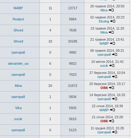
20 червня 2014, 20:50
MABP
11
13717
Mina
02 червня 2014, 20:23
Realyst
1
5864
Ekolog
23 травня 2014, 11:20
Shved
4
7636
Mina
21 травня 2014, 13:41
Shved
18
20185
MABP
06 травня 2014, 09:21
григорий
0
4992
григорий
10 квітня 2014, 21:42
alexander_ua
6
9922
socik
27 березня 2014, 10:54
григорий
0
7023
григорий
20 березня 2014, 23:17
Mina
20
21672
OlMi
14 березня 2014, 16:33
григорий
1
5834
григорий
22 січня 2014, 19:39
Vika
1
5926
MABP
21 січня 2014, 23:28
socik
1
5615
OlMi
11 грудня 2013, 15:28
григорий
0
5123
григорий