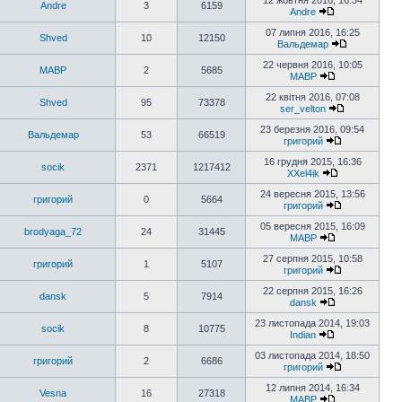
12 жовтня 2016, 16:34
Andre
3
6159
Andre
07 липня 2016, 16:25
Shved
10
12150
Вальдемар
22 червня 2016, 10:05
MABP
2
5685
MABP
22 квітня 2016, 07:08
Shved
95
73378
ser_velton
23 березня 2016, 09:54
Вальдемар
53
66519
григорий
16 грудня 2015, 16:36
socik
2371
1217412
XXel4ik
24 вересня 2015, 13:56
григорий
0
5664
григорий
05 вересня 2015, 16:09
brodyaga_72
24
31445
MABP
27 серпня 2015, 10:58
григорий
1
5107
григорий
22 серпня 2015, 16:26
dansk
5
7914
dansk
23 листопада 2014, 19:03
socik
8
10775
Indian
03 листопада 2014, 18:50
григорий
2
6686
григорий
12 липня 2014, 16:34
Vesna
16
27318
MABP