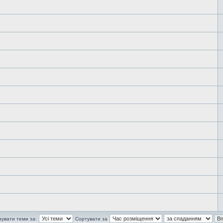
зувати теми за:
Сортувати за