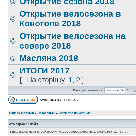
Открытие сезона 2018
Открытие велосезона в
Конотопе 2018
Открытие велосезона на
севере 2018
Масляна 2018
ИТОГИ 2017
[
На сторінку:
1
,
2
]
Показувати теми за:
Сорту
Сторінка
1
з
8
[ Тем: 373 ]
Список форумів
»
Покатеньки
»
Звіти про покатеньки
Хто зараз онлайн
Зараз переглядають цей форум: Немає зареєстрованих користувачів і 21 гостей