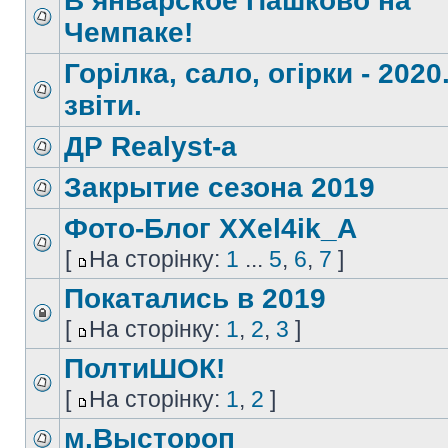
В январское Пашково на
Чемпаке!
Горілка, сало, огірки - 2020
звіти.
ДР Realyst-a
Закрытие сезона 2019
Фото-Блог XXel4ik_A
[
На сторінку:
1
...
5
,
6
,
7
]
Покатались в 2019
[
На сторінку:
1
,
2
,
3
]
ПолтиШОК!
[
На сторінку:
1
,
2
]
м.Выстороп