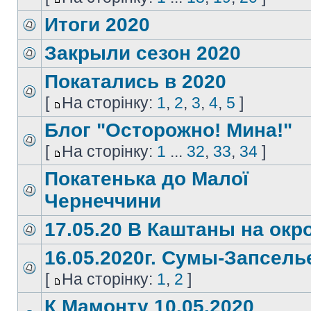
Итоги 2020
Закрыли сезон 2020
Покатались в 2020
[
На сторінку:
1
,
2
,
3
,
4
,
5
]
Блог "Осторожно! Мина!"
[
На сторінку:
1
...
32
,
33
,
34
]
Покатенька до Малої
Чернеччини
17.05.20 В Каштаны на окр
16.05.2020г. Сумы-Запсель
[
На сторінку:
1
,
2
]
К Мамонту 10.05.2020