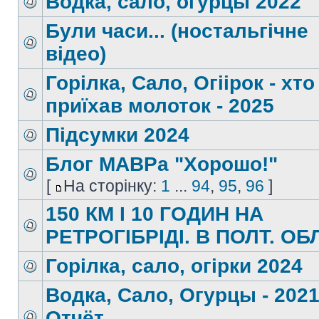
Водка, сало, огурцы 2022
Були часи... (ностальгічне
відео)
Горілка, Сало, Огіірок - хто
приїхав молоток - 2025
Підсумки 2024
Блог MABPa "Хорошо!"
[
На сторінку:
1
...
94
,
95
,
96
]
150 КМ І 10 ГОДИН НА
РЕТРОГІБРІДІ. В ПОЛТ. ОБ
Горілка, сало, огірки 2024
Водка, Сало, Огурцы - 2021
Отчёт.