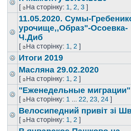
[
На сторінку:
1
,
2
,
3
]
11.05.2020. Сумы-Гребеник
урочище,,Образ"-Осоевка-
Ч.Диб
[
На сторінку:
1
,
2
]
Итоги 2019
Масляна 29.02.2020
[
На сторінку:
1
,
2
]
"Еженедельные миграции"
[
На сторінку:
1
...
22
,
23
,
24
]
Велосипедний привіт зі Шв
[
На сторінку:
1
,
2
]