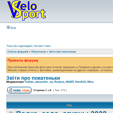
Вхід
Теми без відповідей
|
Активні теми
Список форумів
»
Покатеньки
»
Звіти про покатеньки
Правила форуму
Настоятельная просьба фото для отчетов загружать в Галерею и делать ссылки в
Многие старые отчеты с фотками, размещенными на других серверах, остались 
Звіти про покатеньки
Модератори:
Indian
,
alexander_ua
,
Realyst
,
MABP
,
AlexN10
,
Mina
Сторінка
1
з
8
[ Тем: 373 ]
Тем