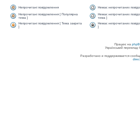
Непрочитані повідомлення
Немає непрочитаних повід
Непрочитані повідомлення [ Популярна
Немає непрочитаних повідо
тема ]
тема ]
Непрочитані повідомлення [ Тема закрита
Немає непрочитаних повідо
]
]
Працює на
phpB
Український переклад
Разработано и поддерживается сообщес
dire