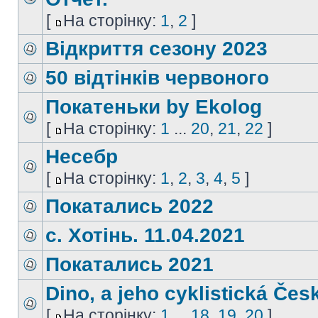
[
На сторінку:
1
,
2
]
Відкриття сезону 2023
50 відтінків червоного
Покатеньки by Ekolog
[
На сторінку:
1
...
20
,
21
,
22
]
Несебр
[
На сторінку:
1
,
2
,
3
,
4
,
5
]
Покатались 2022
с. Хотінь. 11.04.2021
Покатались 2021
Dino, a jeho cyklistická Čes
[
На сторінку:
1
...
18
,
19
,
20
]